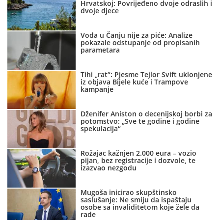
Hrvatskoj: Povrijeđeno dvoje odraslih i
dvoje djece
Voda u Čanju nije za piće: Analize
pokazale odstupanje od propisanih
parametara
Tihi „rat“: Pjesme Tejlor Svift uklonjene
iz objava Bijele kuće i Trampove
kampanje
Dženifer Aniston o decenijskoj borbi za
potomstvo: „Sve te godine i godine
spekulacija“
Rožajac kažnjen 2.000 eura – vozio
pijan, bez registracije i dozvole, te
izazvao nezgodu
Mugoša inicirao skupštinsko
saslušanje: Ne smiju da ispaštaju
osobe sa invaliditetom koje žele da
rade