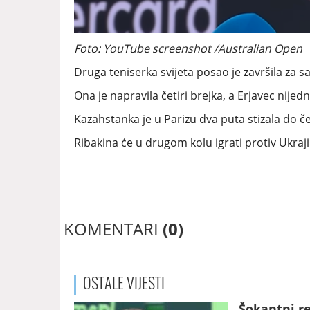
Foto: YouTube screenshot /Australian Open
Druga teniserka svijeta posao je završila za 
Ona je napravila četiri brejka, a Erjavec nije
Kazahstanka je u Parizu dva puta stizala do če
Ribakina će u drugom kolu igrati protiv Ukraj
KOMENTARI
(0)
OSTALE
VIJESTI
Šokantni re