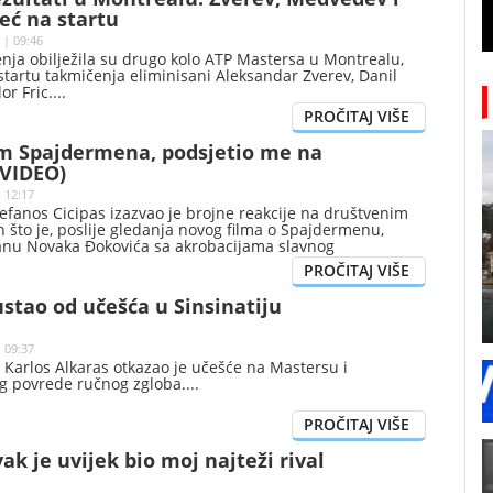
već na startu
 | 09:46
nja obilježila su drugo kolo ATP Mastersa u Montrealu,
startu takmičenja eliminisani Aleksandar Zverev, Danil
or Fric.
m Spajdermena, podsjetio me na
(VIDEO)
| 12:17
tefanos Cicipas izazvao je brojne reakcije na društvenim
što je, poslije gledanja novog filma o Spajdermenu,
nu Novaka Đokovića sa akrobacijama slavnog
stao od učešća u Sinsinatiju
| 09:37
 Karlos Alkaras otkazao je učešće na Mastersu i
og povrede ručnog zgloba.
ak je uvijek bio moj najteži rival