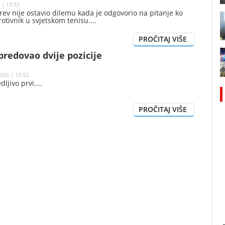
 | 13:53
ev nije ostavio dilemu kada je odgovorio na pitanje ko
rotivnik u svjetskom tenisu.
redovao dvije pozicije
026 | 10:52
dljivo prvi.