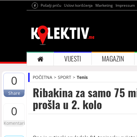
Pošalji priču
Uslovi korišćenja
Marketing
Impressum
VIJESTI
MAGAZIN
0
POČETNA
SPORT
Tenis
Ribakina za samo 75 mi
Share
prošla u 2. kolo
0
Komentari