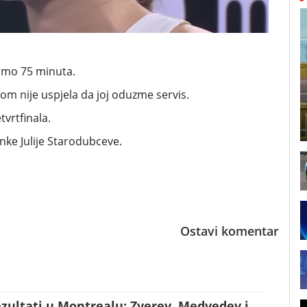
samo 75 minuta.
dnom nije uspjela da joj oduzme servis.
tvrtfinala.
inke Julije Starodubceve.
Ostavi komentar
zultati u Montrealu: Zverev, Medvedev i