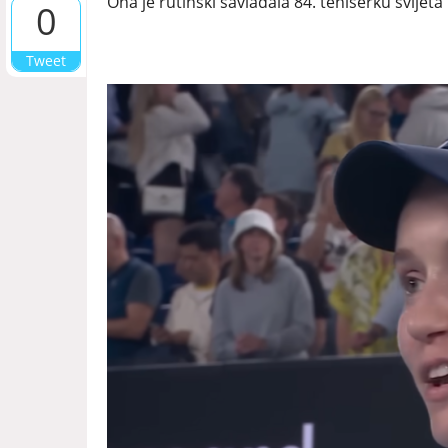
Ona je rutinski savladala 84. teniserku svijeta
0
Tweet