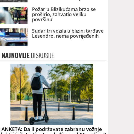
Požar u Blizikućama brzo se
proširio, zahvatio veliku
površinu
Sudar tri vozila u blizini tvrđave
Lesendro, nema povrijeđenih
NAJNOVIJE
DISKUSIJE
ANKETA: Da li podržavate zabranu vožnje