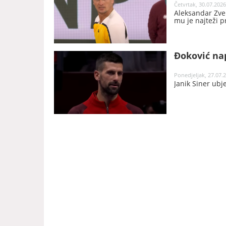
Četvrtak, 30.07.2026
Aleksandar Zver
mu je najteži p
Đoković nap
Ponedjeljak, 27.07.2
Janik Siner ubje