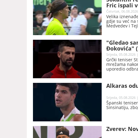
Fric ispali 
Četvrtak, 06.08.2026
Velika iznenađe
gdje su već na 
Medvedev i Tejl
"Gledao sa
Đokovića" 
Srijeda, 05.08.2026 
Grčki teniser S
mrežama nakon 
uporedio odbra
superheroja.
Alkaras odu
Srijeda, 05.08.2026 
Španski teniser
Sinsinatiju, zb
Zverev: Nov