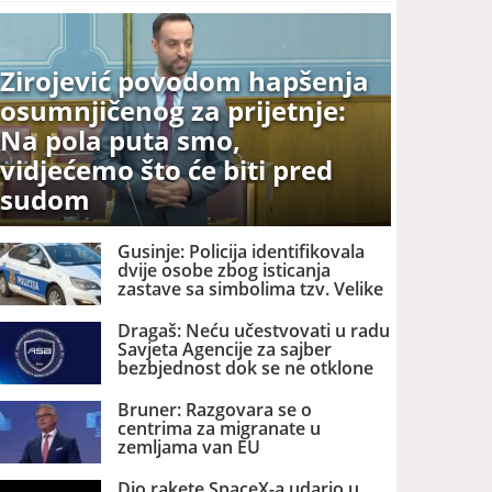
Zirojević povodom hapšenja
osumnjičenog za prijetnje:
Na pola puta smo,
vidjećemo što će biti pred
sudom
Gusinje: Policija identifikovala
dvije osobe zbog isticanja
zastave sa simbolima tzv. Velike
Albanije
Dragaš: Neću učestvovati u radu
Savjeta Agencije za sajber
bezbjednost dok se ne otklone
nezakonitosti
Bruner: Razgovara se o
centrima za migranate u
zemljama van EU
Dio rakete SpaceX-a udario u