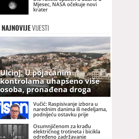
Mjesec, NASA očekuje novi
krater
NAJNOVIJE
VIJESTI
Ulcinj: U pojačanim
kontrolama uhapšeno više
osoba, pronađena droga
Vučić: Raspisivanje izbora u
narednim danima ili nedeljama,
podnijeću ostavku prije
kampanje
Osumnjičenom za krađu
električnog trotineta i bicikla
određeno zadržavanje