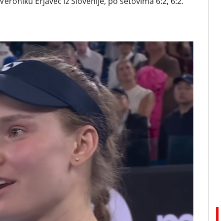
 Veroniku Erjavec iz Slovenije, po setovima 6:2, 6:2.