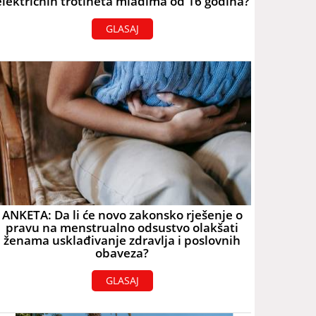
električnih trotineta mlađima od 16 godina?
GLASAJ
ANKETA: Da li će novo zakonsko rješenje o
pravu na menstrualno odsustvo olakšati
ženama usklađivanje zdravlja i poslovnih
obaveza?
GLASAJ