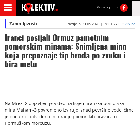
Pošalji priču
Zanimljivosti
Nedjelja, 31.05.2026 | 19:10
IZVOR:
klix.ba
Iranci posijali Ormuz pametnim
pomorskim minama: Snimljena mina
koja prepoznaje tip broda po zvuku i
bira metu
Na Mreži X objavljen je video na kojem iranska pomorska
mina Maham-3 povremeno izviruje iznad površine vode, čime
je dodatno potvrđeno miniranje pomorskih pravaca u
Hormuškom moreuzu.