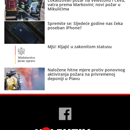
Lokalizovan požar na Velestovu i Čevu,
vatra prema Markovini; novi požar u
Mikulićima
Spremite se: Sljedeće godine nas čeka
poseban iPhone?
MJU: Kljajić u zakonitom statusu
Naložene hitne mjere protiv ponovnog
aktiviranja požara na privremenoj
deponiji u Plavu