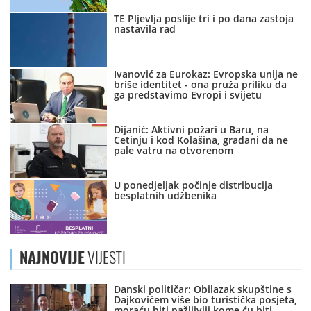
TE Pljevlja poslije tri i po dana zastoja
nastavila rad
Ivanović za Eurokaz: Evropska unija ne
briše identitet - ona pruža priliku da
ga predstavimo Evropi i svijetu
Dijanić: Aktivni požari u Baru, na
Cetinju i kod Kolašina, građani da ne
pale vatru na otvorenom
U ponedjeljak počinje distribucija
besplatnih udžbenika
NAJNOVIJE
VIJESTI
Danski političar: Obilazak skupštine s
Dajkovićem više bio turistička posjeta,
moraću biti pažljiviji kome ću biti