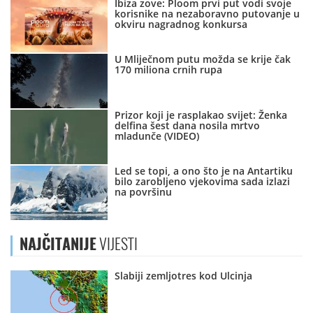
Ibiza zove: Ploom prvi put vodi svoje
korisnike na nezaboravno putovanje u
okviru nagradnog konkursa
U Mliječnom putu možda se krije čak
170 miliona crnih rupa
Prizor koji je rasplakao svijet: Ženka
delfina šest dana nosila mrtvo
mladunče (VIDEO)
Led se topi, a ono što je na Antartiku
bilo zarobljeno vjekovima sada izlazi
na površinu
NAJČITANIJE
VIJESTI
Slabiji zemljotres kod Ulcinja