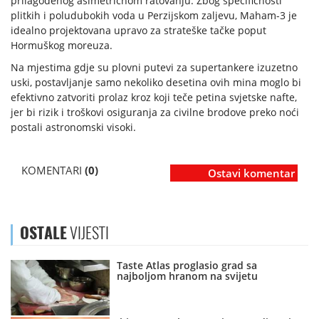
prilagođenog asimetričnom ratovanju. Zbog specifičnosti
plitkih i poludubokih voda u Perzijskom zaljevu, Maham-3 je
idealno projektovana upravo za strateške tačke poput
Hormuškog moreuza.
Na mjestima gdje su plovni putevi za supertankere izuzetno
uski, postavljanje samo nekoliko desetina ovih mina moglo bi
efektivno zatvoriti prolaz kroz koji teče petina svjetske nafte,
jer bi rizik i troškovi osiguranja za civilne brodove preko noći
postali astronomski visoki.
KOMENTARI
(0)
Ostavi komentar
OSTALE
VIJESTI
Taste Atlas proglasio grad sa
najboljom hranom na svijetu