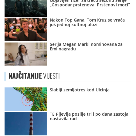
Objavljen tizer za treću sezonu serije
„Gospodar prstenova: Prstenovi moći“
Nakon Top Gana, Tom Kruz se vraća
još jednoj kultnoj ulozi
Serija Megan Markl nominovana za
Emi nagradu
NAJČITANIJE
VIJESTI
Slabiji zemljotres kod Ulcinja
TE Pljevlja poslije tri i po dana zastoja
nastavila rad