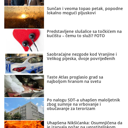
Sunčan i veoma topao petak, popodne
lokalno mogući pljuskovi
Predstavljene slušalice sa točkićem na
kućištu – čemu to služi? FOTO
Saobraćajne nezgode kod Vranjine i
Velikog pijeska, dvoje povrijeđenih
Taste Atlas proglasio grad sa
najboljom hranom na svetu
Po nalogu SDT-a uhapšen maloljetnik
zbog sumnje na vrbovanje i
obučavanje za terorizam
Uhapšena Nikšićanka: Osumnjičena da
je izazvala požar na ugostiteljskom