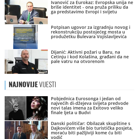
Ivanović za Eurokaz: Evropska unija ne
briše identitet - ona pruža priliku da
ga predstavimo Evropi i svijetu
Potpisan ugovor za izgradnju novog i
rekonstrukciju postojećeg mosta u
produžetku Bulevara Vojislavljevića
Dijanić: Aktivni požari u Baru, na
Cetinju i kod Kolašina, građani da ne
pale vatru na otvorenom
NAJNOVIJE
VIJESTI
Pobjednica Eurosonga i jedan od
najvećih di-džejeva svijeta predvode
novi talas imena za Exitovo veliko
finale ljeta u Budvi
Danski političar: Obilazak skupštine s
Dajkovićem više bio turistička posjeta,
moraću biti pažljiviji kome ću biti
vodič