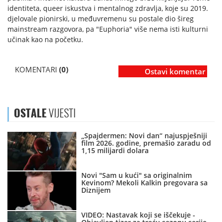
identiteta, queer iskustva i mentalnog zdravlja, koje su 2019.
djelovale pionirski, u međuvremenu su postale dio šireg
mainstream razgovora, pa "Euphoria" više nema isti kulturni
učinak kao na početku.
KOMENTARI
(0)
Ostavi komentar
OSTALE
VIJESTI
„Spajdermen: Novi dan“ najuspješniji
film 2026. godine, premašio zaradu od
1,15 milijardi dolara
Novi "Sam u kući" sa originalnim
Kevinom? Mekoli Kalkin pregovara sa
Diznijem
VIDEO: Nastavak koji se iščekuje -