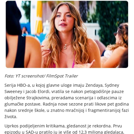
Foto: YT screenshot/ FilmSpot Trailer
Serija HBO-a, u kojoj glavne uloge imaju Zendaya, Sydney
Sweeney i Jacob Elordi, vratila se nakon petogodišnje pauze
obilježene štrajkovima, preradama scenarija i odlascima iz
glumačke postave. Radnja nove sezone prati likove pet godina
nakon srednje škole, u znatno mračnijoj i fragmentiranijoj fazi
života.
Uprkos podijeljenim kritikama, gledanost je rekordna. Prvu
epizodu u SAD-u pratilo ju je više od 12,3 miliona gledalaca,