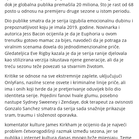
dok je globalna publika premašila 20 miliona, što je rast od 68
posto u odnosu na premijeru druge sezone u istom periodu.
Dio publike smatra da je serija izgubila emocionalnu dubinu i
prepoznatljivost koju je imala 2019. godine. Novinarka i
autorica Jess Bacon ocijenila je da je Euphoria u ovom
trenutku gotovo mamac za bijes, navodeći da je potraga za
viralnim scenama dovela do jednodimenzionalne priče.
Gledateljica Eve Rigby kazala je da je serija ranije djelovala
kao stilizirana verzija iskustava njene generacije, ali da je
treću sezonu teže povezati sa stvarnim životom.
Kritike se odnose na sve ekstremnije zaplete, uključujući
OnlyFans, nasilne scene osvete i kriminalne linije priče, ali
ima i onih koji tvrde da je pretjerivanje oduvijek bilo dio
identiteta serije. Pojedini fanovi hvale glumu, posebno
nastupe Sydney Sweeney i Zendaye, dok terapeut za ovisnosti
Gonzalo Sanchez smatra da serija sada snažnije prikazuje
sram, traumu i složenost oporavka.
komentator kulture James Kirkham je ocijenio da je najveći
problem četvorogodišnji razmak između sezona, jer se
publika i internet kultura danas mnogo brže mijenjaju. Teme