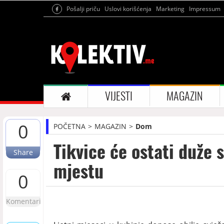
Pošalji priču
Uslovi korišćenja
Marketing
Impressum
VIJESTI
MAGAZIN
0
POČETNA
MAGAZIN
Dom
Tikvice će ostati duže 
Share
mjestu
0
Komentari