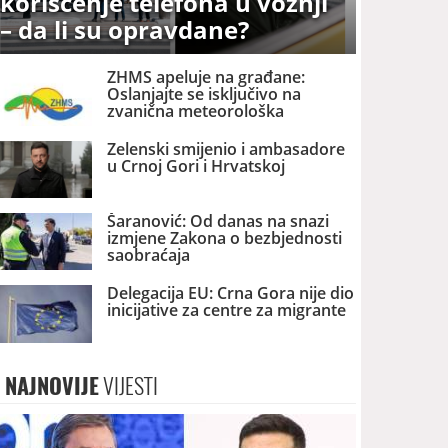
korišćenje telefona u vožnji
– da li su opravdane?
ZHMS apeluje na građane:
Oslanjajte se isključivo na
zvanična meteorološka
upozorenja
Zelenski smijenio i ambasadore
u Crnoj Gori i Hrvatskoj
Šaranović: Od danas na snazi
izmjene Zakona o bezbjednosti
saobraćaja
Delegacija EU: Crna Gora nije dio
inicijative za centre za migrante
NAJNOVIJE
VIJESTI