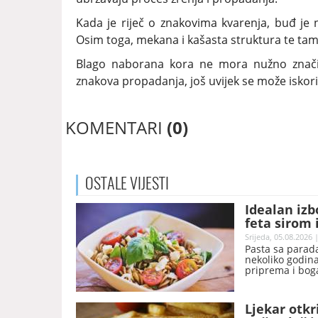
Kada je riječ o znakovima kvarenja, buđ je na
Osim toga, mekana i kašasta struktura te tam
Blago naborana kora ne mora nužno značiti
znakova propadanja, još uvijek se može iskoris
KOMENTARI
(0)
OSTALE
VIJESTI
Idealan izb
feta sirom
Srijeda, 05.08.2026 
Pasta sa parada
nekoliko godina
priprema i bog
vraćaju.
Ljekar otkr