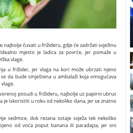
e najbolje čuvati u frižideru, gdje će zadržati svježinu
Idealno mjesto je ladica za povrće, jer pomaže u
iška vlage.
ja u frižider, jer vlaga na kori može ubrzati njeno
je se da bude smještena u ambalaži koja omogućava
 vlage.
vorenoj posudi u frižideru, najbolje uz papirni ubrus
ba je iskoristiti u roku od nekoliko dana, jer se znatno
dvije sedmice, dok rezana ostaje svježa tek nekoliko
vojeno od voća poput banana ili paradajza, jer oni