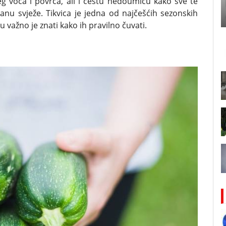
eg voća i povrća, ali i čestu nedoumicu kako sve te
anu svježe. Tikvica je jedna od najčešćih sezonskih
u važno je znati kako ih pravilno čuvati.