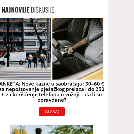
skoro 40.000 eura
NAJNOVIJE
DISKUSIJE
ANKETA: Nove kazne u saobraćaju: 30–60 €
za nepoštovanje pješačkog prelaza i do 250
€ za korišćenje telefona u vožnji – da li su
opravdane?
GLASAJ