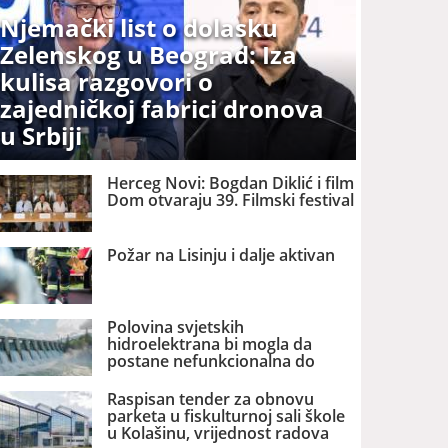
Njemački list o dolasku
Zelenskog u Beograd: Iza
kulisa razgovori o
zajedničkoj fabrici dronova
u Srbiji
Herceg Novi: Bogdan Diklić i film
Dom otvaraju 39. Filmski festival
Požar na Lisinju i dalje aktivan
Polovina svjetskih
hidroelektrana bi mogla da
postane nefunkcionalna do
2060. godine
Raspisan tender za obnovu
parketa u fiskulturnoj sali škole
u Kolašinu, vrijednost radova