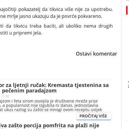
jočitiji pokazatelj da tikvica više nije za upotrebu.
ne mrlje jasno ukazuju da je povrće pokvareno.
 da tikvicu treba baciti, ali ukoliko nema drugih
titi u pripremi jela.
Ostavi komentar
or za ljetnji ručak: Kremasta tjestenina sa
 i pečenim paradajzom
| 11:30
jzom i feta sirom osvojila je društvene mreže prije
, a popularnost nije izgubila ni danas. Jednostavna
at ukus razlog su zašto se mnogi ovom receptu uvijek
iva zašto porcija pomfrita na plaži nije