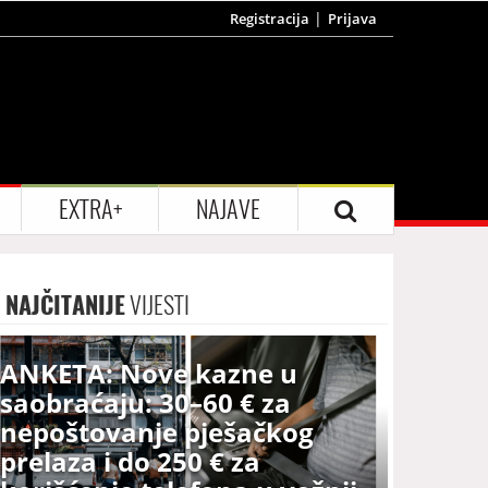
Registracija
Prijava
EXTRA+
NAJAVE
NAJČITANIJE
VIJESTI
ANKETA: Nove kazne u
saobraćaju: 30–60 € za
nepoštovanje pješačkog
prelaza i do 250 € za