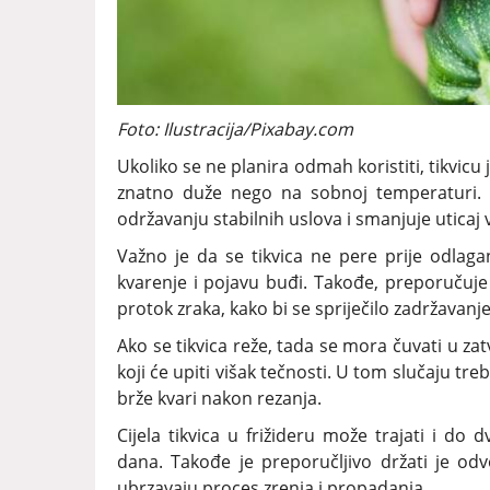
Foto: Ilustracija/Pixabay.com
Ukoliko se ne planira odmah koristiti, tikvicu j
znatno duže nego na sobnoj temperaturi. 
održavanju stabilnih uslova i smanjuje uticaj v
Važno je da se tikvica ne pere prije odlagan
kvarenje i pojavu buđi. Takođe, preporuču
protok zraka, kako bi se spriječilo zadržavanje
Ako se tikvica reže, tada se mora čuvati u zat
koji će upiti višak tečnosti. U tom slučaju tre
brže kvari nakon rezanja.
Cijela tikvica u frižideru može trajati i do 
dana. Takođe je preporučljivo držati je od
ubrzavaju proces zrenja i propadanja.