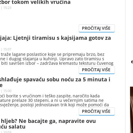
zbor tokom velikih vrućina
 | 15:23
 jaja: Ljetnji tiramisu s kajsijama gotov za
 | 15:07
ni traže lagane poslastice koje se pripremaju brzo, bez
rne i dugog stajanja u kuhinji. Upravo zato tiramisu s
 biti savršen izbor – zadržava kremastu teksturu čuvenog
serta, ali dobija potpuno novo, osvježavajuće lice
dnom od najljepših sezonskih plodova.
ashlađuje spavaću sobu noću za 5 minuta i
e
 | 15:00
ći borite s vrućinom i teško zaspite, naročito kada
ture prelaze 30 stepeni, a ni u večernjim satima ne
vježenje, postoji jednostavan trik koji može pomoći da
aću sobu za svega nekoliko minuta – i to bez dodatnih
 hljeb? Ne bacajte ga, napravite ovu
uću salatu
 | 10:03