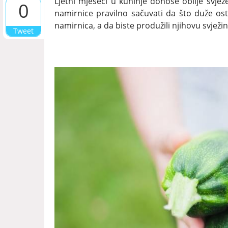
Ljetni mjeseci u kuhinje donose obilje svjež
0
namirnice pravilno sačuvati da što duže ost
namirnica, a da biste produžili njihovu svježin
Tweet