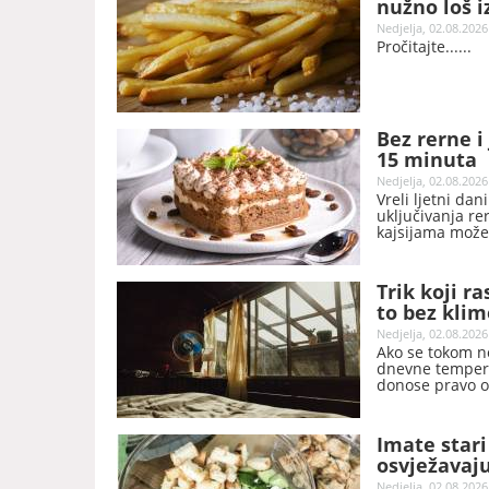
nužno loš i
Nedjelja, 02.08.2026
Pročitajte...
Bez rerne i
15 minuta
Nedjelja, 02.08.2026
Vreli ljetni da
uključivanja re
kajsijama može
italijanskog de
zahvaljujući je
Trik koji r
to bez klim
Nedjelja, 02.08.2026
Ako se tokom no
dnevne tempera
donose pravo os
rashladite spav
troškova.
Imate stari
osvježavaj
Nedjelja, 02.08.2026