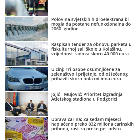
Polovina svjetskih hidroelektrana bi
mogla da postane nefunkcionalna do
2060. godine
Raspisan tender za obnovu parketa u
fiskulturnoj sali škole u Kolašinu,
vrijednost radova skoro 40.000 eura
Ulcinj: Tri osobe osumnjičene za
zelenaštvo i prijetnje, od oštećenog
pribavili skoro pola miliona eura
Jojić - Mujović: Prioritet izgradnja
Atletskog stadiona u Podgorici
Uprava carina: Za sedam mjeseci
naplaćeno preko 832 miliona carinskih
prihoda, rast za preko pet odsto