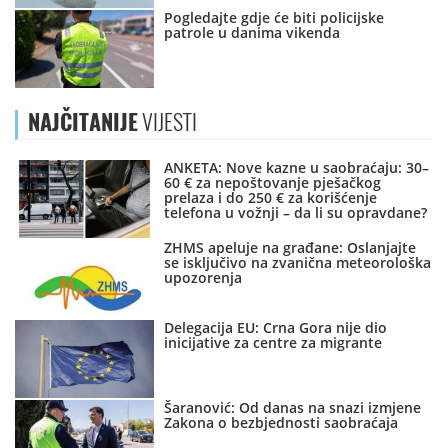
Pogledajte gdje će biti policijske
patrole u danima vikenda
NAJČITANIJE
VIJESTI
ANKETA: Nove kazne u saobraćaju: 30–
60 € za nepoštovanje pješačkog
prelaza i do 250 € za korišćenje
telefona u vožnji – da li su opravdane?
ZHMS apeluje na građane: Oslanjajte
se isključivo na zvanična meteorološka
upozorenja
Delegacija EU: Crna Gora nije dio
inicijative za centre za migrante
Šaranović: Od danas na snazi izmjene
Zakona o bezbjednosti saobraćaja