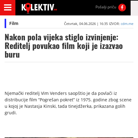
Pošalji priču
Film
Četvrtak, 04.06.2026 | 16:35
IZVOR:
cdm.me
Nakon pola vijeka stiglo izvinjenje:
Reditelj povukao film koji je izazvao
buru
Njemački reditelj Vim Venders saopštio je da povlači iz
distribucije film “Pogrešan pokret” iz 1975. godine zbog scene
u kojoj je Nastasja Kinski, tada tinejdžerka, prikazana golih
grudi.