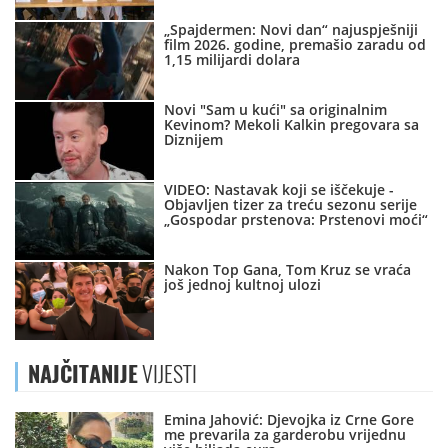
„Spajdermen: Novi dan“ najuspješniji
film 2026. godine, premašio zaradu od
1,15 milijardi dolara
Novi "Sam u kući" sa originalnim
Kevinom? Mekoli Kalkin pregovara sa
Diznijem
VIDEO: Nastavak koji se iščekuje -
Objavljen tizer za treću sezonu serije
„Gospodar prstenova: Prstenovi moći“
Nakon Top Gana, Tom Kruz se vraća
još jednoj kultnoj ulozi
NAJČITANIJE
VIJESTI
Emina Jahović: Djevojka iz Crne Gore
me prevarila za garderobu vrijednu