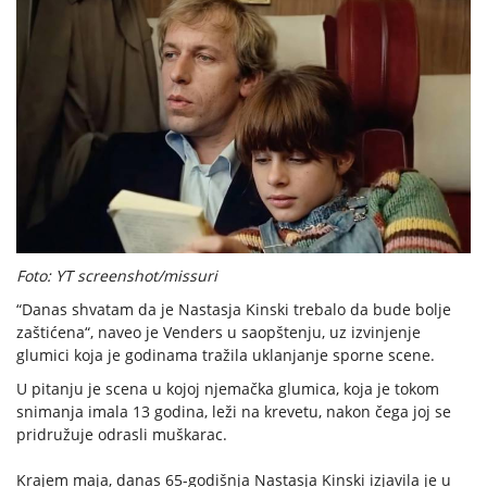
Foto: YT screenshot/missuri
“Danas shvatam da je Nastasja Kinski trebalo da bude bolje
zaštićena“, naveo je Venders u saopštenju, uz izvinjenje
glumici koja je godinama tražila uklanjanje sporne scene.
U pitanju je scena u kojoj njemačka glumica, koja je tokom
snimanja imala 13 godina, leži na krevetu, nakon čega joj se
pridružuje odrasli muškarac.
Krajem maja, danas 65-godišnja Nastasja Kinski izjavila je u