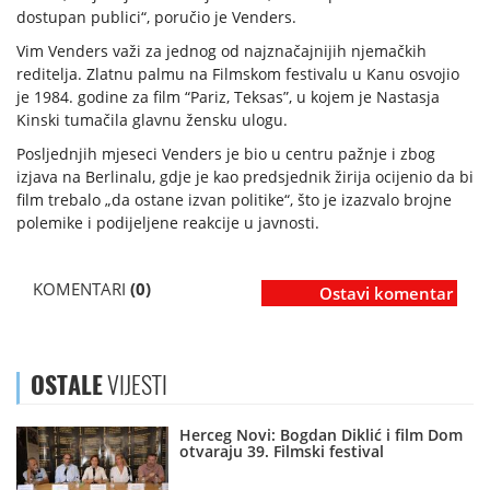
dostupan publici“, poručio je Venders.
Vim Venders važi za jednog od najznačajnijih njemačkih
reditelja. Zlatnu palmu na Filmskom festivalu u Kanu osvojio
je 1984. godine za film “Pariz, Teksas”, u kojem je Nastasja
Kinski tumačila glavnu žensku ulogu.
Posljednjih mjeseci Venders je bio u centru pažnje i zbog
izjava na Berlinalu, gdje je kao predsjednik žirija ocijenio da bi
film trebalo „da ostane izvan politike“, što je izazvalo brojne
polemike i podijeljene reakcije u javnosti.
KOMENTARI
(0)
Ostavi komentar
OSTALE
VIJESTI
Herceg Novi: Bogdan Diklić i film Dom
otvaraju 39. Filmski festival