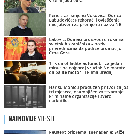
više hiljada eura
Perić traži smjenu Vukovića, Đurića i
Labudovića: Prekoračili ovlašćenja
inicijativom za promjenu naziva NB
Laković: Domaći proizvodi u rukama
svjetskih zvaničnika – poziv
privrednicima da podrže promociju
Crne Gore
Trik da ohladite automobil za jedan
minut na najgoroj vrućini: Ne morate
da palite motor ili klima uređaj
Harisu Moniću produžen pritvor za još
tri mjeseca, osumnjičen za stvaranje
kriminalne organizacije i šverc
narkotika
NAJNOVIJE
VIJESTI
Peugeot priprema iznenađenje: Stiže