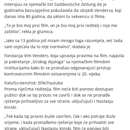
intervjuu za njemački list Süddeutsche Zeitung da je
godinama bezuspješno pokušavala da ubijedi Vendersa, koji
danas ima 80 godina, da ukloni tu sekvencu iz filma.
„To je bio moj prvi film, on je bio moj prvi reditelj i nije me
zaštitio“, rekla je glumica.
„Iako sa 13 godina još nisam mnogo toga razumjela, već tada
sam osjećala da to nije normalno“, dodala je.
Fondacija Vim Venders, koja upravlja pravima na film, najavila
je pokretanje „širokog dijaloga“ sa njemačkim filmskim
institucijama kako bi se pronašao odgovarajući pristup
kontroverznim filmskim ostvarenjima iz 20. vijeka.
Foto/Screenshot: EPA/Youtube
Prema riječima reditelja, film neće biti ponovo dostupan
publici dok se taj proces ne završi i dok se ne pronađe
rješenje prihvatljivo za sve strane, uključujući i Nastasju
Kinski.
„Tek kada taj proces bude završen, čak i ako potraje duže
vrijeme, i kada pronađemo rješenje koje će prihvatiti sve
strane, uključujući Nastasju Kinski, film će ponovo biti