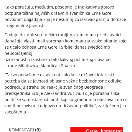
Kako poručuju, međutim, posebno je indikativna gotovo
potpuna tišina najviših državnih zvaničnika Crne Gore
povodom događaja koji je nesumnjivo izazvao pažnju domaće
i regionalne javnosti.
Dodaju da, dok su u nekim ranijim vremenima predstavnici
današnje vlasti imali spreman komentar na svako pitanje koje
se ticalo odnosa Crne Gore i Srbije, danas svjedočimo
neuobičajenoj
uzdržanosti i izostanku bilo kakvog političkog stava od
strane Milatovića, Mandića i Spajića.
“Takvo ponašanje ostavlja utisak da se državni interesi i
potreba da se javnosti objasne važne bezbjednosne odluke
podređuju strahu od reakcije zvaničnog Beograda i
predsjednika Srbije Aleksandra Vučića. To je porazna slika
političke samostalnosti onih koji su građanima obećavali da će
voditi nezavisnu i odgovornu državnu politiku”, zaključeno je u
saopštenju.
KOMENTARI
(0)
Ostavi komentar