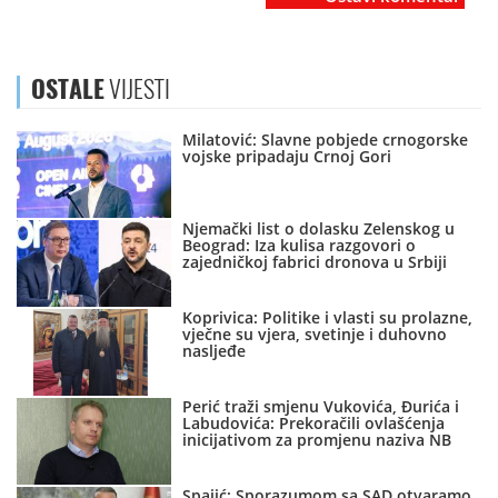
OSTALE
VIJESTI
Milatović: Slavne pobjede crnogorske
vojske pripadaju Crnoj Gori
Njemački list o dolasku Zelenskog u
Beograd: Iza kulisa razgovori o
zajedničkoj fabrici dronova u Srbiji
Koprivica: Politike i vlasti su prolazne,
vječne su vjera, svetinje i duhovno
nasljeđe
Perić traži smjenu Vukovića, Đurića i
Labudovića: Prekoračili ovlašćenja
inicijativom za promjenu naziva NB
Spajić: Sporazumom sa SAD otvaramo