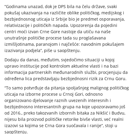
“Godinama unazad, dok je DPS bila na čelu države, svaki
pokušaj ukazivanja na različite oblike političkog, medijskog i
bezbjednosnog uticaja iz Srbije bio je predmet osporavanja,
relativizacije i političkih napada. Upozorenja da pojedini
centri moći izvan Crne Gore nastoje da utiču na naše
unutrašnje političke procese tada su proglašavana
izmišljotinama, paranojom i najčešće: navodnim pokušajem
izazivanja podjela”, piše u saopštenju.
Dodaju da danas, međutim, svjedočimo situaciji u kojoj
upravo institucije pod kontrolom aktuelne vlasti i na bazi
informacija partnerskih međunarodnih službi, procjenjuju da
određena lica predstavljaju bezbjednosni rizik za Crnu Goru.
“To samo potvrđuje da pitanja spoljašnjeg malignog političkog
uticaja na izborne procese u Crnoj Gori, odnosno
organizovano djelovanje raznih uvezenih interesnih i
bezbjednosno interesantnih grupa na koje upozoravamo još
od 2016., preko takozvanih izbornih bitaka za Nikšić i Budvu,
nijesu bila proizvod političke retorike bivše vlasti, već realni
izazovi sa kojima se Crna Gora suočavala i ranije”, stoji u
saopštenju.