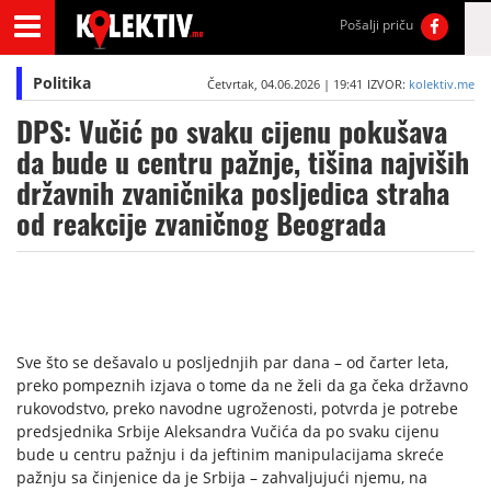
Pošalji priču
Politika
Četvrtak, 04.06.2026 | 19:41
IZVOR:
kolektiv.me
DPS: Vučić po svaku cijenu pokušava
da bude u centru pažnje, tišina najviših
državnih zvaničnika posljedica straha
od reakcije zvaničnog Beograda
Sve što se dešavalo u posljednjih par dana – od čarter leta,
preko pompeznih izjava o tome da ne želi da ga čeka državno
rukovodstvo, preko navodne ugroženosti, potvrda je potrebe
predsjednika Srbije Aleksandra Vučića da po svaku cijenu
bude u centru pažnju i da jeftinim manipulacijama skreće
pažnju sa činjenice da je Srbija – zahvaljujući njemu, na