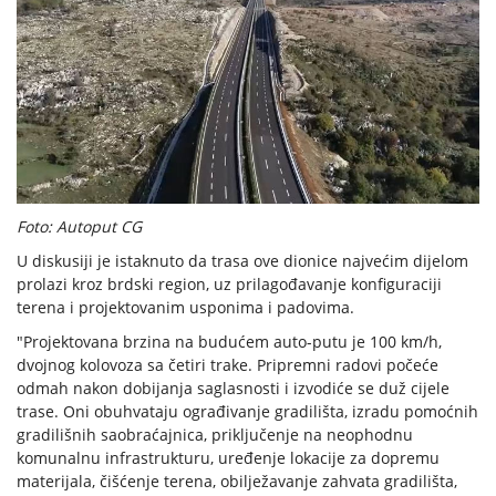
Foto: Autoput CG
U diskusiji je istaknuto da trasa ove dionice najvećim dijelom
prolazi kroz brdski region, uz prilagođavanje konfiguraciji
terena i projektovanim usponima i padovima.
"Projektovana brzina na budućem auto-putu je 100 km/h,
dvojnog kolovoza sa četiri trake. Pripremni radovi počeće
odmah nakon dobijanja saglasnosti i izvodiće se duž cijele
trase. Oni obuhvataju ograđivanje gradilišta, izradu pomoćnih
gradilišnih saobraćajnica, priključenje na neophodnu
komunalnu infrastrukturu, uređenje lokacije za dopremu
materijala, čišćenje terena, obilježavanje zahvata gradilišta,