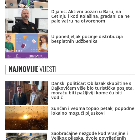
Dijanić: Aktivni požari u Baru, na
Cetinju i kod Kolašina, građani da ne
pale vatru na otvorenom
U ponedjeljak počinje distribucija
besplatnih udžbenika
NAJNOVIJE
VIJESTI
Danski političar: Obilazak skupštine s
Dajkovićem više bio turistička posjeta,
moraću biti pažljiviji kome ću biti
vodič
Sunčan i veoma topao petak, popodne
lokalno mogući pljuskovi
Saobraćajne nezgode kod Vranjine i
Velikog pijeska, dvoje povrijeđenih