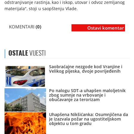
odstranjivanje rastinja, kao i iskop, utovar i odvoz zemljanog
materijala", stoji u saopštenju Vlade.
KOMENTARI
(0)
Ostavi komentar
OSTALE
VIJESTI
Saobraćajne nezgode kod Vranjine i
Velikog pijeska, dvoje povrijeđenih
Po nalogu SDT-a uhapšen maloljetnik
zbog sumnje na vrbovanje i
obučavanje za terorizam
Uhapšena Nikšićanka: Osumnjičena da
je izazvala požar na ugostiteljskom
objektu u tom gradu