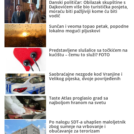
Danski političar: Obilazak skupštine s
Dajkovićem više bio turistička posjeta,
moraću biti pažljiviji kome ću biti
vodič
Sunčan i veoma topao petak, popodne
lokalno mogući pljuskovi
Predstavljene slušalice sa točkićem na
kućištu – čemu to služi? FOTO
Saobraćajne nezgode kod Vranjine i
Velikog pijeska, dvoje povrijeđenih
Taste Atlas proglasio grad sa
najboljom hranom na svetu
Po nalogu SDT-a uhapšen maloljetnik
zbog sumnje na vrbovanje i
obučavanje za terorizam