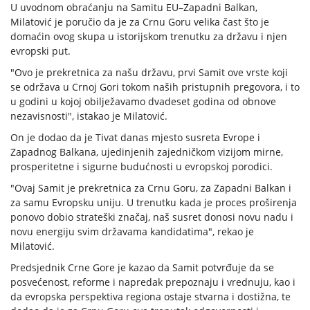
U uvodnom obraćanju na Samitu EU–Zapadni Balkan,
Milatović je poručio da je za Crnu Goru velika čast što je
domaćin ovog skupa u istorijskom trenutku za državu i njen
evropski put.
"Ovo je prekretnica za našu državu, prvi Samit ove vrste koji
se održava u Crnoj Gori tokom naših pristupnih pregovora, i to
u godini u kojoj obilježavamo dvadeset godina od obnove
nezavisnosti", istakao je Milatović.
On je dodao da je Tivat danas mjesto susreta Evrope i
Zapadnog Balkana, ujedinjenih zajedničkom vizijom mirne,
prosperitetne i sigurne budućnosti u evropskoj porodici.
"Ovaj Samit je prekretnica za Crnu Goru, za Zapadni Balkan i
za samu Evropsku uniju. U trenutku kada je proces proširenja
ponovo dobio strateški značaj, naš susret donosi novu nadu i
novu energiju svim državama kandidatima", rekao je
Milatović.
Predsjednik Crne Gore je kazao da Samit potvrđuje da se
posvećenost, reforme i napredak prepoznaju i vrednuju, kao i
da evropska perspektiva regiona ostaje stvarna i dostižna, te