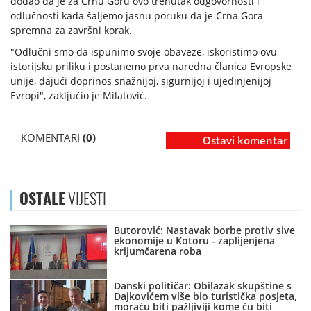
dodao da je za Crnu Goru ovo trenutak odgovornosti i
odlučnosti kada šaljemo jasnu poruku da je Crna Gora
spremna za završni korak.
"Odlučni smo da ispunimo svoje obaveze, iskoristimo ovu
istorijsku priliku i postanemo prva naredna članica Evropske
unije, dajući doprinos snažnijoj, sigurnijoj i ujedinjenijoj
Evropi", zaključio je Milatović.
KOMENTARI
(0)
Ostavi komentar
OSTALE
VIJESTI
Butorović: Nastavak borbe protiv sive
ekonomije u Kotoru - zaplijenjena
krijumčarena roba
Danski političar: Obilazak skupštine s
Dajkovićem više bio turistička posjeta,
moraću biti pažljiviji kome ću biti