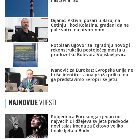
nastavila rad
Dijanić: Aktivni požari u Baru, na
Cetinju i kod Kolašina, građani da ne
pale vatru na otvorenom
Potpisan ugovor za izgradnju novog i
rekonstrukciju postojećeg mosta u
produžetku Bulevara Vojislavljevića
Ivanović za Eurokaz: Evropska unija ne
briše identitet - ona pruža priliku da
ga predstavimo Evropi i svijetu
NAJNOVIJE
VIJESTI
Pobjednica Eurosonga i jedan od
najvećih di-džejeva svijeta predvode
novi talas imena za Exitovo veliko
finale ljeta u Budvi