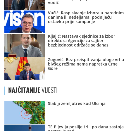
vodič
Vučić: Raspisivanje izbora u narednim
danima ili nedeljama, podnijeću
ostavku prije kampanje
Kljajić: Nastavak sjednice za izbor
direktora Agencije za sajber
bezbjednost održaće se danas
Zogović: Bez preispitivanja uloge vrha
bivšeg režima nema napretka Crne
Gore
NAJČITANIJE
VIJESTI
Slabiji zemljotres kod Ulcinja
TE Pljevlja poslije tri i po dana zastoja