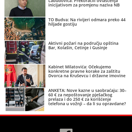
Labudovića: Prekoračili ovlašćenja
inicijativom za promjenu naziva NB
TO Budva: Na rivijeri odmara preko 44
hiljade gostiju
Aktivni požari na području opština
Bar, Kolašin, Cetinje i Gusinje
Kabinet Milatovića: Očekujemo
konkretne pravne korake za zaštitu
Dvorca na Kruševcu i državne imovine
ANKETA: Nove kazne u saobraćaju: 30–
60 € za nepoštovanje pješačkog
prelaza i do 250 € za korišćenje
telefona u vožnji – da li su opravdane?