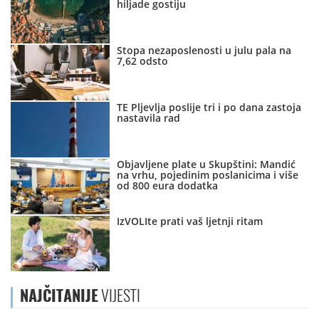
hiljade gostiju
Stopa nezaposlenosti u julu pala na
7,62 odsto
TE Pljevlja poslije tri i po dana zastoja
nastavila rad
Objavljene plate u Skupštini: Mandić
na vrhu, pojedinim poslanicima i više
od 800 eura dodatka
IzVOLIte prati vaš ljetnji ritam
NAJČITANIJE
VIJESTI