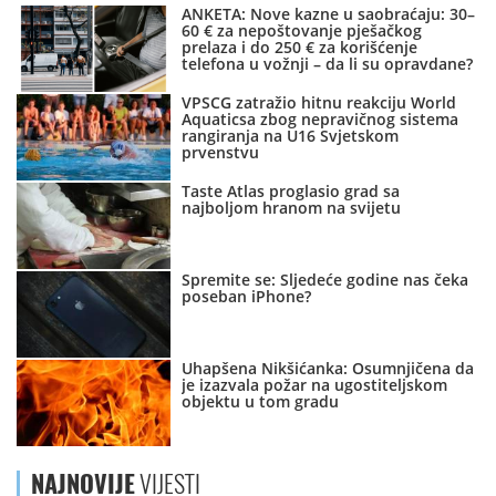
ANKETA: Nove kazne u saobraćaju: 30–
60 € za nepoštovanje pješačkog
prelaza i do 250 € za korišćenje
telefona u vožnji – da li su opravdane?
VPSCG zatražio hitnu reakciju World
Aquaticsa zbog nepravičnog sistema
rangiranja na U16 Svjetskom
prvenstvu
Taste Atlas proglasio grad sa
najboljom hranom na svijetu
Spremite se: Sljedeće godine nas čeka
poseban iPhone?
Uhapšena Nikšićanka: Osumnjičena da
je izazvala požar na ugostiteljskom
objektu u tom gradu
NAJNOVIJE
VIJESTI