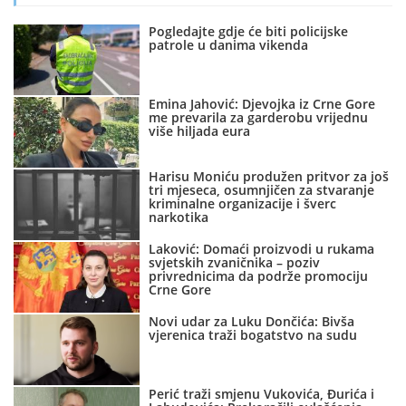
Pogledajte gdje će biti policijske
patrole u danima vikenda
Emina Jahović: Djevojka iz Crne Gore
me prevarila za garderobu vrijednu
više hiljada eura
Harisu Moniću produžen pritvor za još
tri mjeseca, osumnjičen za stvaranje
kriminalne organizacije i šverc
narkotika
Laković: Domaći proizvodi u rukama
svjetskih zvaničnika – poziv
privrednicima da podrže promociju
Crne Gore
Novi udar za Luku Dončića: Bivša
vjerenica traži bogatstvo na sudu
Perić traži smjenu Vukovića, Đurića i