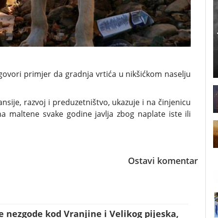
govori primjer da gradnja vrtića u nikšićkom naselju
ansije, razvoj i preduzetništvo, ukazuje i na činjenicu
 maltene svake godine javlja zbog naplate iste ili
Ostavi komentar
 nezgode kod Vranjine i Velikog pijeska,