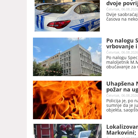
dvoje povr
Četvrtak, 06.08.2026
Dvije saobraća
časova na nekol
Po nalogu 
vrbovanje 
Četvrtak, 06.08.2026
Po nalogu Speci
maloljetnik M.M
obučavanje za v
Uhapšena N
požar na u
Četvrtak, 06.08.2026
Policija je, po 
sumnje da je j
objekta, saopšte
Lokalizovan
Markovini;