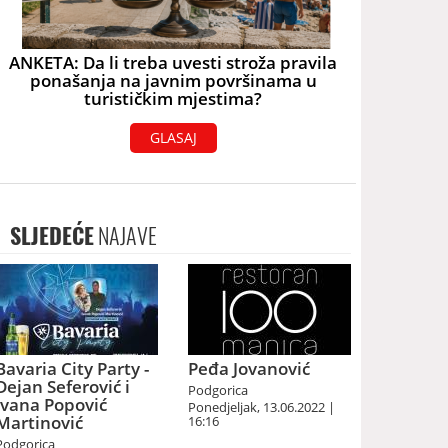
ANKETA: Da li treba uvesti stroža pravila
ponašanja na javnim površinama u
turističkim mjestima?
GLASAJ
SLJEDEĆE
NAJAVE
Bavaria City Party -
Peđa Jovanović
Dejan Seferović i
Podgorica
Ivana Popović
Ponedjeljak, 13.06.2022 |
Martinović
16:16
Podgorica