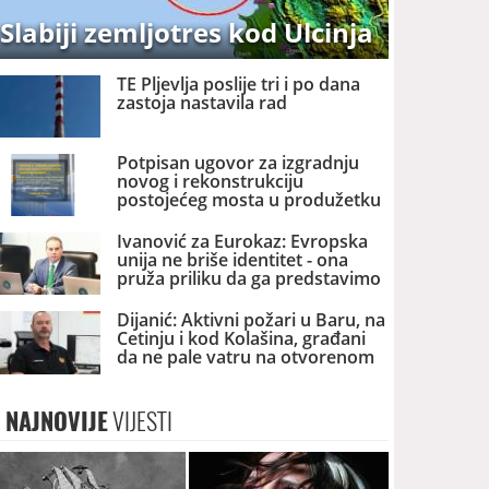
Slabiji zemljotres kod Ulcinja
TE Pljevlja poslije tri i po dana
zastoja nastavila rad
Potpisan ugovor za izgradnju
novog i rekonstrukciju
postojećeg mosta u produžetku
Bulevara Vojislavljevića
Ivanović za Eurokaz: Evropska
unija ne briše identitet - ona
pruža priliku da ga predstavimo
Evropi i svijetu
Dijanić: Aktivni požari u Baru, na
Cetinju i kod Kolašina, građani
da ne pale vatru na otvorenom
NAJNOVIJE
VIJESTI