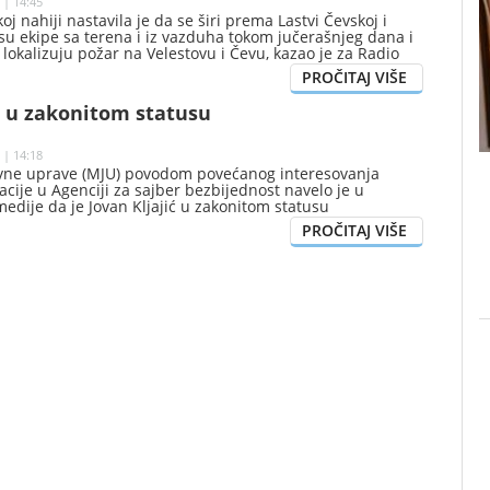
 | 14:45
j nahiji nastavila je da se širi prema Lastvi Čevskoj i
su ekipe sa terena i iz vazduha tokom jučerašnjeg dana i
 lokalizuju požar na Velestovu i Čevu, kazao je za Radio
mandira Službe zaštite i spašavanja Prijestonice Cetinje
ć.
ć u zakonitom statusu
 | 14:18
avne uprave (MJU) povodom povećanog interesovanja
acije u Agenciji za sajber bezbijednost navelo je u
edije da je Jovan Kljajić u zakonitom statusu
vjeta Agencije za sajber bezbjednost, uključujući i
i generalnog direktora u ovom Ministarstvu gdje je
da državnih službenika zbog ostavke prethodnog
ektora.