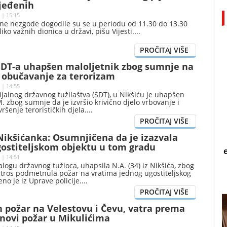
ijeđenih
 | 15:15
jne nezgode dogodile su se u periodu od 11.30 do 13.30
iko važnih dionica u državi, pišu Vijesti.
SDT-a uhapšen maloljetnik zbog sumnje na
i obučavanje za terorizam
 | 14:55
jalnog državnog tužilaštva (SDT), u Nikšiću je uhapšen
. zbog sumnje da je izvršio krivično djelo vrbovanje i
ršenje terorističkih djela.
ikšićanka: Osumnjičena da je izazvala
gostiteljskom objektu u tom gradu
 | 14:51
nalogu državnog tužioca, uhapsila N.A. (34) iz Nikšića, zbog
utros podmetnula požar na vratima jednog ugostiteljskog
no je iz Uprave policije.
 požar na Velestovu i Čevu, vatra prema
 novi požar u Mikulićima