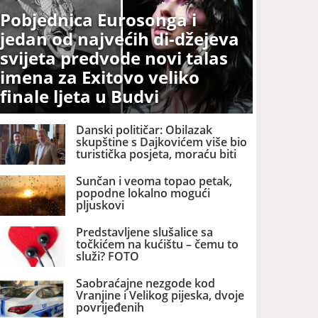
Pobjednica Eurosonga i
jedan od najvećih di-džejeva
svijeta predvode novi talas
imena za Exitovo veliko
finale ljeta u Budvi
Danski političar: Obilazak
skupštine s Dajkovićem više bio
turistička posjeta, moraću biti
pažljiviji kome ću biti vodič
Sunčan i veoma topao petak,
popodne lokalno mogući
pljuskovi
Predstavljene slušalice sa
točkićem na kućištu – čemu to
služi? FOTO
Saobraćajne nezgode kod
Vranjine i Velikog pijeska, dvoje
povrijeđenih