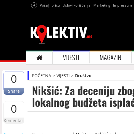
Pošalji priču
Uslovi korišćenja
Marketing
Impressum
VIJESTI
MAGAZIN
0
POČETNA
VIJESTI
Društvo
Nikšić: Za deceniju zbo
Share
lokalnog budžeta ispla
0
Komentari