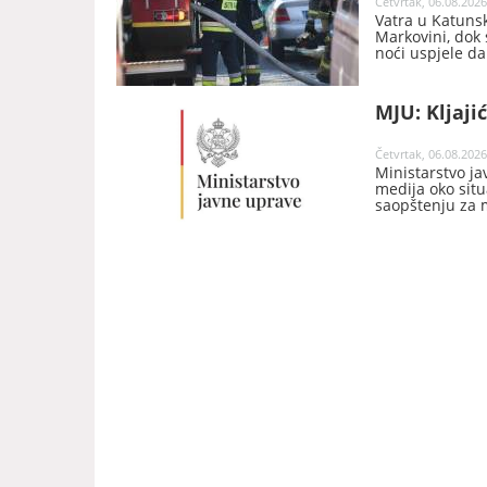
Četvrtak, 06.08.2026
Vatra u Katunsko
Markovini, dok 
noći uspjele da
Cetinje v.d. ko
Miloš Ćećanovi
MJU: Kljaji
Četvrtak, 06.08.2026
Ministarstvo j
medija oko situ
saopštenju za m
predsjednika Sa
vršenje dužnost
odredjen iz re
generalnog dir