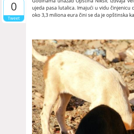
Godinama unazad Opština Nikšić izdvaja vel
0
ujeda pasa lutalica. Imajući u vidu činjenicu
oko 3,3 miliona eura čini se da je opštinska 
Tweet