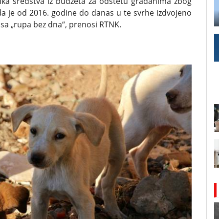
ika sredstva iz budžeta za odštetu građanima zbog
 da je od 2016. godine do danas u te svrhe izdvojeno
kasa „rupa bez dna“, prenosi RTNK.