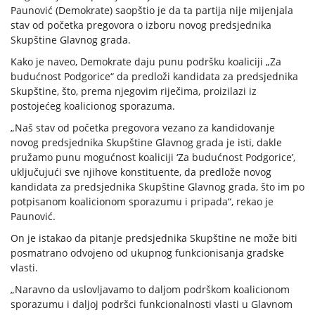
Paunović (Demokrate) saopštio je da ta partija nije mijenjala
stav od početka pregovora o izboru novog predsjednika
Skupštine Glavnog grada.
Kako je naveo, Demokrate daju punu podršku koaliciji „Za
budućnost Podgorice“ da predloži kandidata za predsjednika
Skupštine, što, prema njegovim riječima, proizilazi iz
postojećeg koalicionog sporazuma.
„Naš stav od početka pregovora vezano za kandidovanje
novog predsjednika Skupštine Glavnog grada je isti, dakle
pružamo punu mogućnost koaliciji ‘Za budućnost Podgorice’,
uključujući sve njihove konstituente, da predlože novog
kandidata za predsjednika Skupštine Glavnog grada, što im po
potpisanom koalicionom sporazumu i pripada“, rekao je
Paunović.
On je istakao da pitanje predsjednika Skupštine ne može biti
posmatrano odvojeno od ukupnog funkcionisanja gradske
vlasti.
„Naravno da uslovljavamo to daljom podrškom koalicionom
sporazumu i daljoj podršci funkcionalnosti vlasti u Glavnom