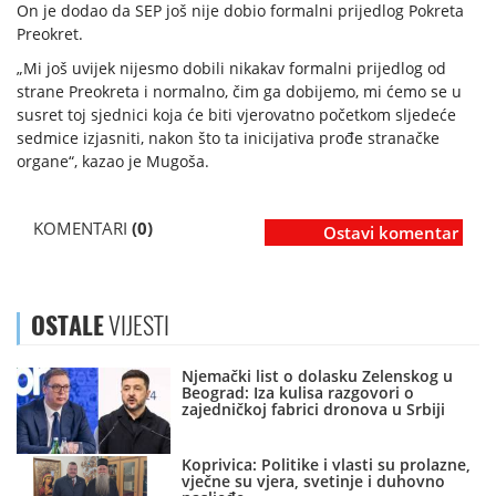
On je dodao da SEP još nije dobio formalni prijedlog Pokreta
Preokret.
„Mi još uvijek nijesmo dobili nikakav formalni prijedlog od
strane Preokreta i normalno, čim ga dobijemo, mi ćemo se u
susret toj sjednici koja će biti vjerovatno početkom sljedeće
sedmice izjasniti, nakon što ta inicijativa prođe stranačke
organe“, kazao je Mugoša.
KOMENTARI
(0)
Ostavi komentar
OSTALE
VIJESTI
Njemački list o dolasku Zelenskog u
Beograd: Iza kulisa razgovori o
zajedničkoj fabrici dronova u Srbiji
Koprivica: Politike i vlasti su prolazne,
vječne su vjera, svetinje i duhovno