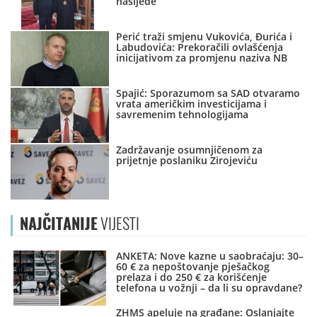
nasljeđe
Perić traži smjenu Vukovića, Đurića i
Labudovića: Prekoračili ovlašćenja
inicijativom za promjenu naziva NB
Spajić: Sporazumom sa SAD otvaramo
vrata američkim investicijama i
savremenim tehnologijama
Zadržavanje osumnjičenom za
prijetnje poslaniku Zirojeviću
NAJČITANIJE
VIJESTI
ANKETA: Nove kazne u saobraćaju: 30–
60 € za nepoštovanje pješačkog
prelaza i do 250 € za korišćenje
telefona u vožnji – da li su opravdane?
ZHMS apeluje na građane: Oslanjajte