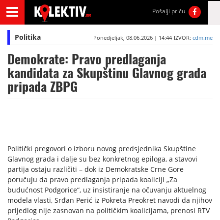
Pošalji priču
Politika
Ponedjeljak, 08.06.2026 | 14:44
IZVOR:
cdm.me
Demokrate: Pravo predlaganja
kandidata za Skupštinu Glavnog grada
pripada ZBPG
Politički pregovori o izboru novog predsjednika Skupštine
Glavnog grada i dalje su bez konkretnog epiloga, a stavovi
partija ostaju različiti – dok iz Demokratske Crne Gore
poručuju da pravo predlaganja pripada koaliciji „Za
budućnost Podgorice“, uz insistiranje na očuvanju aktuelnog
modela vlasti, Srđan Perić iz Pokreta Preokret navodi da njihov
prijedlog nije zasnovan na političkim koalicijama, prenosi RTV