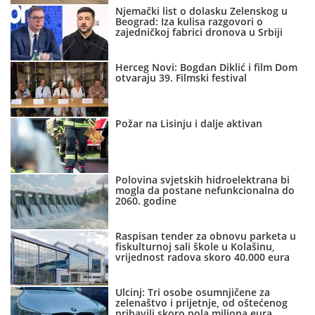
Njemački list o dolasku Zelenskog u
Beograd: Iza kulisa razgovori o
zajedničkoj fabrici dronova u Srbiji
Herceg Novi: Bogdan Diklić i film Dom
otvaraju 39. Filmski festival
Požar na Lisinju i dalje aktivan
Polovina svjetskih hidroelektrana bi
mogla da postane nefunkcionalna do
2060. godine
Raspisan tender za obnovu parketa u
fiskulturnoj sali škole u Kolašinu,
vrijednost radova skoro 40.000 eura
Ulcinj: Tri osobe osumnjičene za
zelenaštvo i prijetnje, od oštećenog
pribavili skoro pola miliona eura