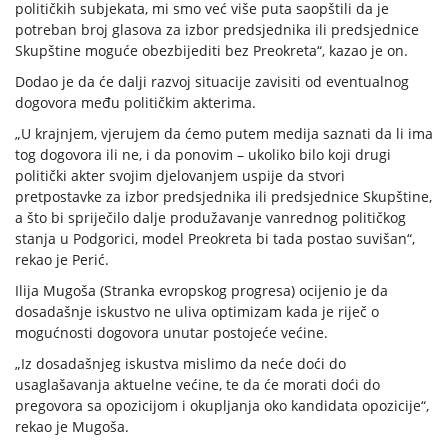
političkih subjekata, mi smo već više puta saopštili da je
potreban broj glasova za izbor predsjednika ili predsjednice
Skupštine moguće obezbijediti bez Preokreta“, kazao je on.
Dodao je da će dalji razvoj situacije zavisiti od eventualnog
dogovora među političkim akterima.
„U krajnjem, vjerujem da ćemo putem medija saznati da li ima
tog dogovora ili ne, i da ponovim – ukoliko bilo koji drugi
politički akter svojim djelovanjem uspije da stvori
pretpostavke za izbor predsjednika ili predsjednice Skupštine,
a što bi spriječilo dalje produžavanje vanrednog političkog
stanja u Podgorici, model Preokreta bi tada postao suvišan“,
rekao je Perić.
Ilija Mugoša (Stranka evropskog progresa) ocijenio je da
dosadašnje iskustvo ne uliva optimizam kada je riječ o
mogućnosti dogovora unutar postojeće većine.
„Iz dosadašnjeg iskustva mislimo da neće doći do
usaglašavanja aktuelne većine, te da će morati doći do
pregovora sa opozicijom i okupljanja oko kandidata opozicije“,
rekao je Mugoša.