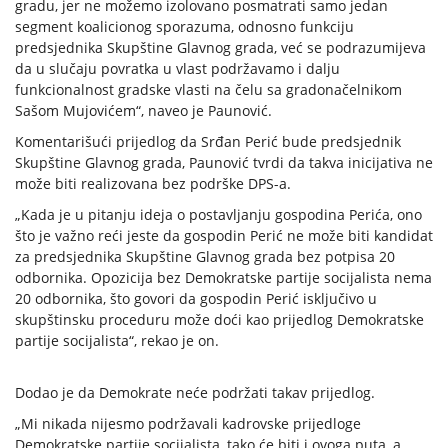
gradu, jer ne možemo izolovano posmatrati samo jedan
segment koalicionog sporazuma, odnosno funkciju
predsjednika Skupštine Glavnog grada, već se podrazumijeva
da u slučaju povratka u vlast podržavamo i dalju
funkcionalnost gradske vlasti na čelu sa gradonačelnikom
Sašom Mujovićem“, naveo je Paunović.
Komentarišući prijedlog da Srđan Perić bude predsjednik
Skupštine Glavnog grada, Paunović tvrdi da takva inicijativa ne
može biti realizovana bez podrške DPS-a.
„Kada je u pitanju ideja o postavljanju gospodina Perića, ono
što je važno reći jeste da gospodin Perić ne može biti kandidat
za predsjednika Skupštine Glavnog grada bez potpisa 20
odbornika. Opozicija bez Demokratske partije socijalista nema
20 odbornika, što govori da gospodin Perić isključivo u
skupštinsku proceduru može doći kao prijedlog Demokratske
partije socijalista“, rekao je on.
Dodao je da Demokrate neće podržati takav prijedlog.
„Mi nikada nijesmo podržavali kadrovske prijedloge
Demokratske partije socijalista, tako će biti i ovoga puta, a