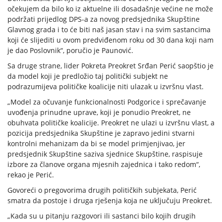
očekujem da bilo ko iz aktuelne ili dosadašnje većine ne može
podržati prijedlog DPS-a za novog predsjednika Skupštine
Glavnog grada i to će biti naš jasan stav i na svim sastancima
koji će slijediti u ovom predviđenom roku od 30 dana koji nam
je dao Poslovnik“, poručio je Paunović.
Sa druge strane, lider Pokreta Preokret Srđan Perić saopštio je
da model koji je predložio taj politički subjekt ne
podrazumijeva političke koalicije niti ulazak u izvršnu vlast.
„Model za očuvanje funkcionalnosti Podgorice i sprečavanje
uvođenja prinudne uprave, koji je ponudio Preokret, ne
obuhvata političke koalicije. Preokret ne ulazi u izvršnu vlast, a
pozicija predsjednika Skupštine je zapravo jedini stvarni
kontrolni mehanizam da bi se model primjenjivao, jer
predsjednik Skupštine saziva sjednice Skupštine, raspisuje
izbore za članove organa mjesnih zajednica i tako redom“,
rekao je Perić.
Govoreći o pregovorima drugih političkih subjekata, Perić
smatra da postoje i druga rješenja koja ne uključuju Preokret.
„Kada su u pitanju razgovori ili sastanci bilo kojih drugih