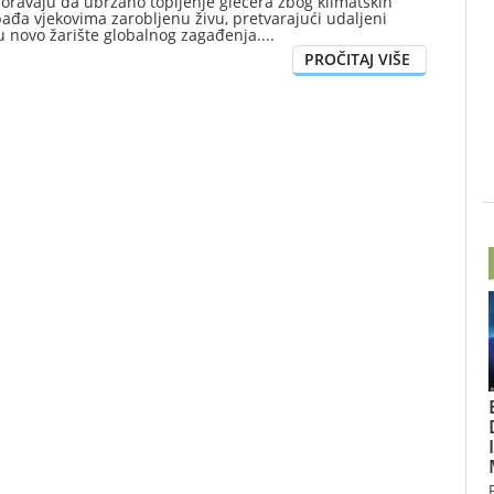
zoravaju da ubrzano topljenje glečera zbog klimatskih
đa vjekovima zarobljenu živu, pretvarajući udaljeni
u novo žarište globalnog zagađenja.