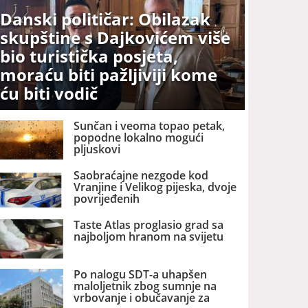
Danski političar: Obilazak
skupštine s Dajkovićem više
bio turistička posjeta,
moraću biti pažljiviji kome
ću biti vodič
Sunčan i veoma topao petak,
popodne lokalno mogući
pljuskovi
Saobraćajne nezgode kod
Vranjine i Velikog pijeska, dvoje
povrijeđenih
Taste Atlas proglasio grad sa
najboljom hranom na svijetu
Po nalogu SDT-a uhapšen
maloljetnik zbog sumnje na
vrbovanje i obučavanje za