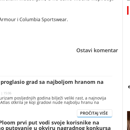
 Armour i Columbia Sportswear.
Ostavi komentar
s proglasio grad sa najboljom hranom na
 | 15:06
rizam posljednjih godina bilježi veliki rast, a najnovija
eAtlas otkrila je koji gradovi nude najbolju hranu na
 Ploom prvi put vodi svoje korisnike na
o putovanje u okviru nagradnog konkursa