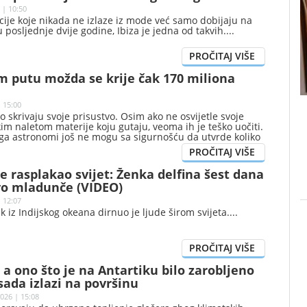
 | 10:50
cije koje nikada ne izlaze iz mode već samo dobijaju na
u posljednje dvije godine, Ibiza je jedna od takvih.
m putu možda se krije čak 170 miliona
 15:00
o skrivaju svoje prisustvo. Osim ako ne osvijetle svoje
kim naletom materije koju gutaju, veoma ih je teško uočiti.
ga astronomi još ne mogu sa sigurnošću da utvrde koliko
crnih rupa zvjezdane mase nalazi u našoj galaksiji.
 je rasplakao svijet: Ženka delfina šest dana
vo mladunče (VIDEO)
 12:07
 iz Indijskog okeana dirnuo je ljude širom svijeta.
, a ono što je na Antartiku bilo zarobljeno
ada izlazi na površinu
026 | 15:08