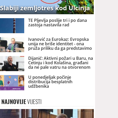
Slabiji zemljotres kod Ulcinja
TE Pljevlja poslije tri i po dana
zastoja nastavila rad
Ivanović za Eurokaz: Evropska
unija ne briše identitet - ona
pruža priliku da ga predstavimo
Evropi i svijetu
Dijanić: Aktivni požari u Baru, na
Cetinju i kod Kolašina, građani
da ne pale vatru na otvorenom
U ponedjeljak počinje
distribucija besplatnih
udžbenika
NAJNOVIJE
VIJESTI