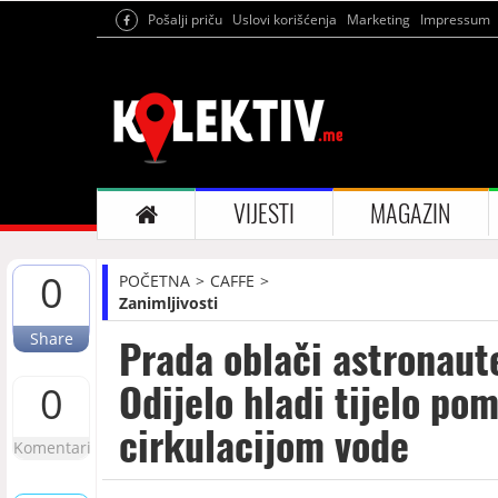
Pošalji priču
Uslovi korišćenja
Marketing
Impressum
VIJESTI
MAGAZIN
0
POČETNA
CAFFE
Zanimljivosti
Share
Prada oblači astronaut
Odijelo hladi tijelo po
0
cirkulacijom vode
Komentari