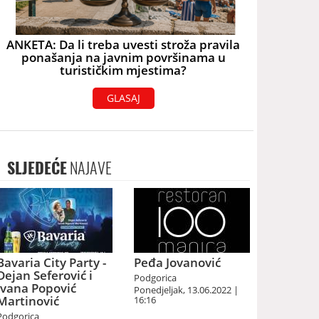
ANKETA: Da li treba uvesti stroža pravila
ponašanja na javnim površinama u
turističkim mjestima?
GLASAJ
SLJEDEĆE
NAJAVE
Bavaria City Party -
Peđa Jovanović
Dejan Seferović i
Podgorica
Ivana Popović
Ponedjeljak, 13.06.2022 |
Martinović
16:16
Podgorica