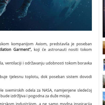
irskom kompanijom Axiom, predstavila je poseban
ilation Garment”,
koji će astronauti nositi tokom
ela, ventilaciji i održavanju udobnosti tokom boravka
rbuje tjelesnu toplotu, dok poseban sistem dovodi
ele svemirskih odela za NASA, namijenjene sledećoj
bude izdržljiva i pogodna za duže misije.
mirskom industrijom, a ne samo modna inspiracija