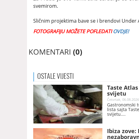
svemirom.
Sličnim projektima bave se i brendovi Under
FOTOGRAFIJU MOŽETE POFLEDATI
OVDJE!
KOMENTARI
(0)
OSTALE
VIJESTI
Taste Atla
svijetu
Četvrtak, 06.08.2026
Gastronomski tu
lista sajta Tast
svijetu.
Ibiza zove:
nezaboravn