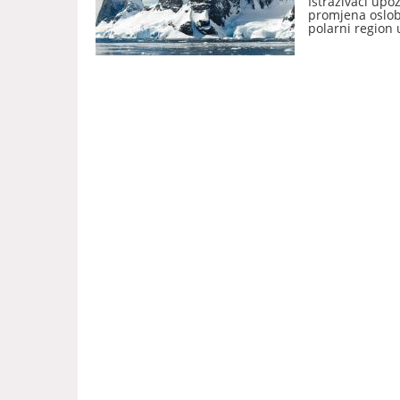
Istraživači upo
promjena osloba
polarni region 