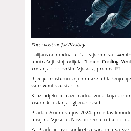
Foto: Ilustracija/ Pixabay
Italijanska modna kuća, zajedno sa svem
unutrašnji sloj odijela
“Liquid Cooling Vent
kretanja po površini Mjeseca, prenosi RTL.
Riječ je o sistemu koji pomaže u hlađenju tij
van svemirske stanice.
Kroz odjelo prolazi hladna voda koja apso
kiseonik i uklanja ugljen-dioksid.
Prada i Axiom su još 2024. predstavili mod
misiji na Mjesecu. Nova oprema trebalo bi da 
Za Pradu je ovo konkretna saradnja sa sve