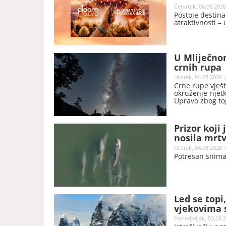
Četvrtak, 06.08.2026
Postoje destina
atraktivnosti – 
U Mliječno
crnih rupa
Utorak, 04.08.2026 |
Crne rupe vješt
okruženje rijet
Upravo zbog to
se nevidljivih 
Prizor koji
nosila mrt
Utorak, 04.08.2026 |
Potresan snimak
Led se topi
vjekovima s
Ponedjeljak, 03.08.2