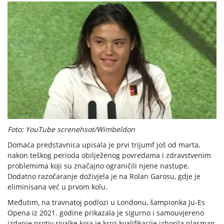
Foto: YouTube screnehsot/Wimbeldon
Domaća predstavnica upisala je prvi trijumf još od marta,
nakon teškog perioda obilježenog povredama i zdravstvenim
problemima koji su značajno ograničili njene nastupe.
Dodatno razočaranje doživjela je na Rolan Garosu, gdje je
eliminisana već u prvom kolu.
Međutim, na travnatoj podlozi u Londonu, šampionka Ju-Es
Opena iz 2021. godine prikazala je sigurno i samouvjereno
izdanje protiv rivalke koja je kroz kvalifikacije izborila plasman