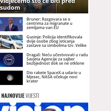
vidjećemo što će biti pred
sudom
Bruner: Razgovara se o
centrima za migranate u
zemljama van EU
Gusinje: Policija identifikovala
dvije osobe zbog isticanja
zastave sa simbolima tzv. Velike
Albanije
Dragaš: Neću učestvovati u radu
Savjeta Agencije za sajber
bezbjednost dok se ne otklone
nezakonitosti
Dio rakete SpaceX-a udario u
Mjesec, NASA očekuje novi
krater
NAJNOVIJE
VIJESTI