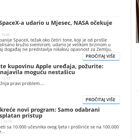
 SpaceX-a udario u Mjesec, NASA očekuje
| 15:00
anije SpaceX, težak oko četiri tone, koji je od prošle
olisano kružio svemirom, udario je velikom brzinom u
aj događaj ne predstavlja nikakvu opasnost za Zemlju,
u da je na površini Zemljinog prirodnog satelita nastao
te kupovinu Apple uređaja, požurite:
najavila moguću nestašicu
| 12:10
žnja pravi problem.
kreće novi program: Samo odabrani
splatan pristup
 | 15:15
ti sa 10.000 učesnika ovog ljeta i proširiće se na 100.000
e