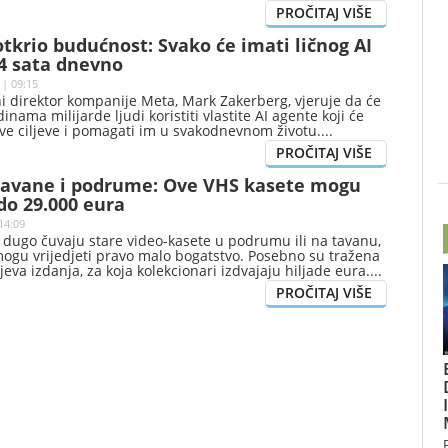
tkrio budućnost: Svako će imati ličnog AI
24 sata dnevno
 | 09:15
ni direktor kompanije Meta, Mark Zakerberg, vjeruje da će
nama milijarde ljudi koristiti vlastite AI agente koji će
ve ciljeve i pomagati im u svakodnevnom životu.
 tavane i podrume: Ove VHS kasete mogu
 do 29.000 eura
14:09
 dugo čuvaju stare video-kasete u podrumu ili na tavanu,
mogu vrijedjeti pravo malo bogatstvo. Posebno su tražena
eva izdanja, za koja kolekcionari izdvajaju hiljade eura.