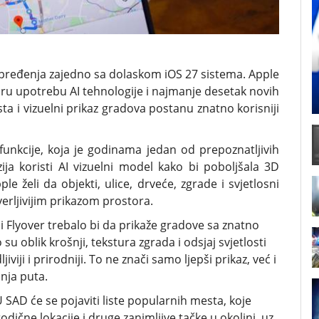
pređenja zajedno sa dolaskom iOS 27 sistema. Apple
iru upotrebu AI tehnologije i najmanje desetak novih
sta i vizuelni prikaz gradova postanu znatno korisniji
funkcije, koja je godinama jedan od prepoznatljivih
ja koristi AI vizuelni model kako bi poboljšala 3D
e želi da objekti, ulice, drveće, zgrade i svjetlosni
 uverljivijim prikazom prostora.
lyover trebalo bi da prikaže gradove sa znatno
u oblik krošnji, tekstura zgrada i odsjaj svjetlosti
iji i prirodniji. To ne znači samo ljepši prikaz, već i
nja puta.
 SAD će se pojaviti liste popularnih mesta, koje
ične lokacije i druge zanimljive tačke u okolini, uz