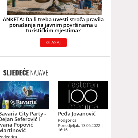
ANKETA: Da li treba uvesti stroža pravila
ponašanja na javnim površinama u
turističkim mjestima?
GLASAJ
SLJEDEĆE
NAJAVE
Bavaria City Party -
Peđa Jovanović
Dejan Seferović i
Podgorica
Ivana Popović
Ponedjeljak, 13.06.2022 |
Martinović
16:16
Podgorica