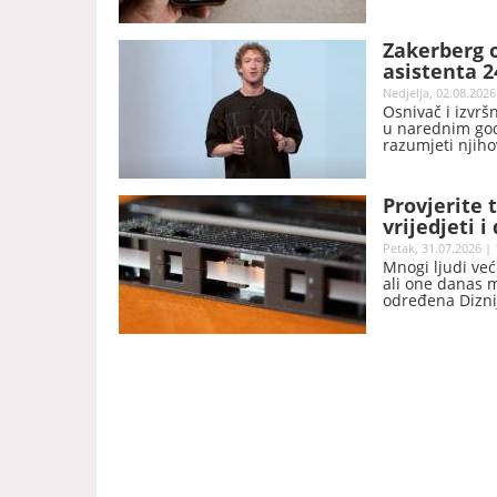
Zakerberg o
asistenta 
Nedjelja, 02.08.2026
Osnivač i izvrš
u narednim godi
razumjeti njiho
Provjerite
vrijedjeti i
Petak, 31.07.2026 | 
Mnogi ljudi već
ali one danas 
određena Diznij