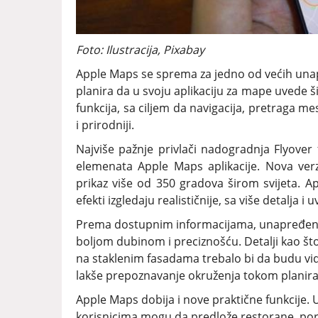
Foto: Ilustracija, Pixabay
Apple Maps se sprema za jedno od većih una
planira da u svoju aplikaciju za mape uvede š
funkcija, sa ciljem da navigacija, pretraga me
i prirodniji.
Najviše pažnje privlači nadogradnja Flyover 
elemenata Apple Maps aplikacije. Nova verzi
prikaz više od 350 gradova širom svijeta. Appl
efekti izgledaju realističnije, sa više detalja i
Prema dostupnim informacijama, unapređeni F
boljom dubinom i preciznošću. Detalji kao što s
na staklenim fasadama trebalo bi da budu vidljiv
lakše prepoznavanje okruženja tokom planira
Apple Maps dobija i nove praktične funkcije. U
korisnicima mogu da predlože restorane, porod