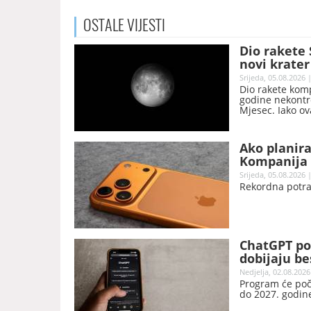
OSTALE
VIJESTI
Dio rakete
novi krater
Srijeda, 05.08.2026 
Dio rakete komp
godine nekontr
Mjesec. Iako ov
naučnici očekuj
novi krater.
Ako planira
Kompanija 
Srijeda, 05.08.2026 
Rekordna potra
ChatGPT po
dobijaju be
Nedjelja, 02.08.2026
Program će poče
do 2027. godin