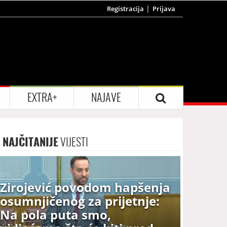
Registracija
Prijava
EXTRA+
NAJAVE
NAJČITANIJE
VIJESTI
Zirojević povodom hapšenja
osumnjičenog za prijetnje:
Na pola puta smo,