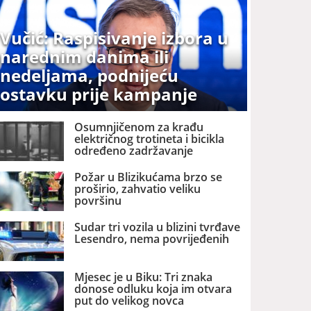
Vučić: Raspisivanje izbora u
narednim danima ili
nedeljama, podnijeću
ostavku prije kampanje
Osumnjičenom za krađu
električnog trotineta i bicikla
određeno zadržavanje
Požar u Blizikućama brzo se
proširio, zahvatio veliku
površinu
Sudar tri vozila u blizini tvrđave
Lesendro, nema povrijeđenih
Mjesec je u Biku: Tri znaka
donose odluku koja im otvara
put do velikog novca