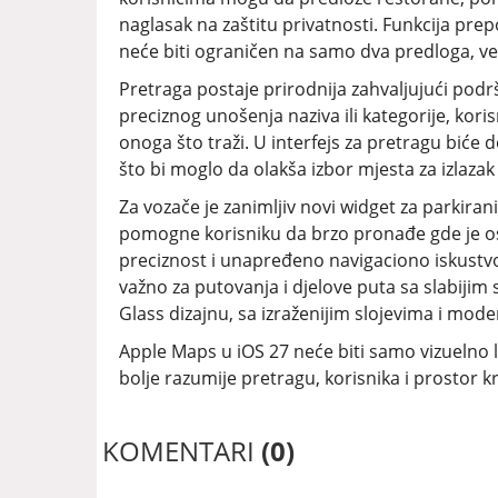
naglasak na zaštitu privatnosti. Funkcija pre
neće biti ograničen na samo dva predloga, već
Pretraga postaje prirodnija zahvaljujući podr
preciznog unošenja naziva ili kategorije, kori
onoga što traži. U interfejs za pretragu biće d
što bi moglo da olakša izbor mjesta za izlazak 
Za vozače je zanimljiv novi widget za parkira
pomogne korisniku da brzo pronađe gde je osta
preciznost i unapređeno navigaciono iskustvo.
važno za putovanja i djelove puta sa slabijim 
Glass dizajnu, sa izraženijim slojevima i mode
Apple Maps u iOS 27 neće biti samo vizuelno le
bolje razumije pretragu, korisnika i prostor kr
KOMENTARI
(0)