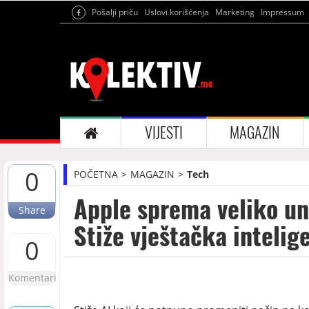
Pošalji priču
Uslovi korišćenja
Marketing
Impressum
VIJESTI
MAGAZIN
0
POČETNA
MAGAZIN
Tech
Apple sprema veliko un
Share
Stiže vještačka intelige
0
Komentari