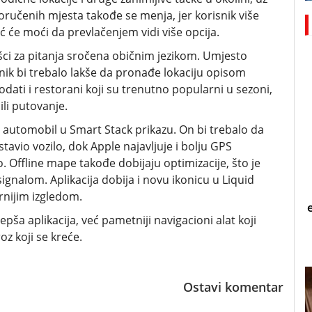
poručenih mjesta takođe se menja, jer korisnik više
 će moći da prevlačenjem vidi više opcija.
šci za pitanja sročena običnim jezikom. Umjesto
snik bi trebalo lakše da pronađe lokaciju opisom
odati i restorani koji su trenutno popularni u sezoni,
ili putovanje.
ni automobil u Smart Stack prikazu. On bi trebalo da
vio vozilo, dok Apple najavljuje i bolju GPS
 Offline mape takođe dobijaju optimizacije, što je
signalom. Aplikacija dobija i novu ikonicu u Liquid
rnijim izgledom.
pša aplikacija, već pametniji navigacioni alat koji
oz koji se kreće.
Ostavi komentar