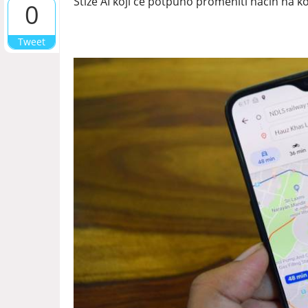
Stiže AI koji će potpuno promeniti način na koj
0
Tweet