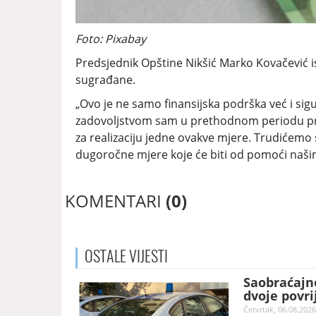
Foto: Pixabay
Predsjednik Opštine Nikšić Marko Kovačević 
sugrađane.
„Ovo je ne samo finansijska podrška već i sig
zadovoljstvom sam u prethodnom periodu prih
za realizaciju jedne ovakve mjere. Trudićemo
dugoročne mjere koje će biti od pomoći naši
KOMENTARI
(0)
OSTALE
VIJESTI
Saobraćajne
dvoje povr
Četvrtak, 06.08.2026