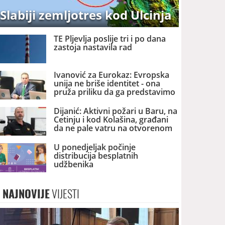
Slabiji zemljotres kod Ulcinja
TE Pljevlja poslije tri i po dana
zastoja nastavila rad
Ivanović za Eurokaz: Evropska
unija ne briše identitet - ona
pruža priliku da ga predstavimo
Evropi i svijetu
Dijanić: Aktivni požari u Baru, na
Cetinju i kod Kolašina, građani
da ne pale vatru na otvorenom
U ponedjeljak počinje
distribucija besplatnih
udžbenika
NAJNOVIJE
VIJESTI