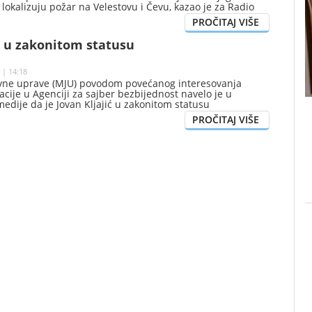
 lokalizuju požar na Velestovu i Čevu, kazao je za Radio
mandira Službe zaštite i spašavanja Prijestonice Cetinje
ć.
ć u zakonitom statusu
 | 14:18
avne uprave (MJU) povodom povećanog interesovanja
acije u Agenciji za sajber bezbijednost navelo je u
edije da je Jovan Kljajić u zakonitom statusu
vjeta Agencije za sajber bezbjednost, uključujući i
i generalnog direktora u ovom Ministarstvu gdje je
da državnih službenika zbog ostavke prethodnog
ektora.