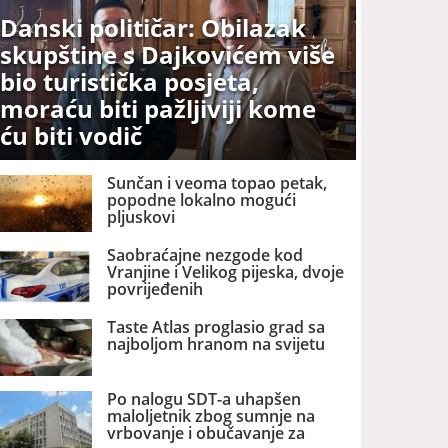
Danski političar: Obilazak
skupštine s Dajkovićem više
bio turistička posjeta,
moraću biti pažljiviji kome
ću biti vodič
Sunčan i veoma topao petak,
popodne lokalno mogući
pljuskovi
Saobraćajne nezgode kod
Vranjine i Velikog pijeska, dvoje
povrijeđenih
Taste Atlas proglasio grad sa
najboljom hranom na svijetu
Po nalogu SDT-a uhapšen
maloljetnik zbog sumnje na
vrbovanje i obučavanje za