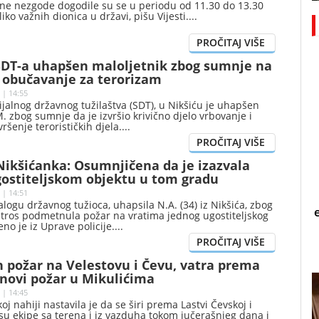
jne nezgode dogodile su se u periodu od 11.30 do 13.30
iko važnih dionica u državi, pišu Vijesti.
SDT-a uhapšen maloljetnik zbog sumnje na
i obučavanje za terorizam
 | 14:55
jalnog državnog tužilaštva (SDT), u Nikšiću je uhapšen
. zbog sumnje da je izvršio krivično djelo vrbovanje i
ršenje terorističkih djela.
ikšićanka: Osumnjičena da je izazvala
gostiteljskom objektu u tom gradu
 | 14:51
nalogu državnog tužioca, uhapsila N.A. (34) iz Nikšića, zbog
utros podmetnula požar na vratima jednog ugostiteljskog
no je iz Uprave policije.
 požar na Velestovu i Čevu, vatra prema
 novi požar u Mikulićima
 | 14:45
j nahiji nastavila je da se širi prema Lastvi Čevskoj i
su ekipe sa terena i iz vazduha tokom jučerašnjeg dana i