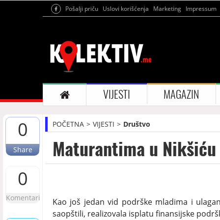
Pošalji priču
Uslovi korišćenja
Marketing
Impressum
VIJESTI
MAGAZIN
0
POČETNA
VIJESTI
Društvo
Maturantima u Nikšiću 
Share
0
Komentari
Kao još jedan vid podrške mladima i ulagan
saopštili, realizovala isplatu finansijske po