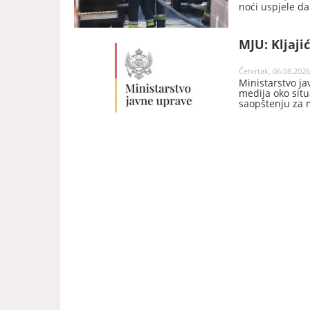
noći uspjele da
Cetinje v.d. ko
Miloš Ćećanovi
MJU: Kljaji
Četvrtak, 06.08.2026
Ministarstvo j
medija oko situ
saopštenju za m
predsjednika Sa
vršenje dužnost
odredjen iz re
generalnog dir