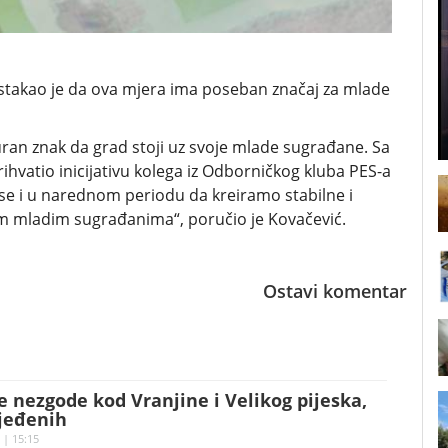
istakao je da ova mjera ima poseban značaj za mlade
uran znak da grad stoji uz svoje mlade sugrađane. Sa
vatio inicijativu kolega iz Odborničkog kluba PES-a
 se i u narednom periodu da kreiramo stabilne i
m mladim sugrađanima“, poručio je Kovačević.
Ostavi komentar
 nezgode kod Vranjine i Velikog pijeska,
ijeđenih
 | 15:15