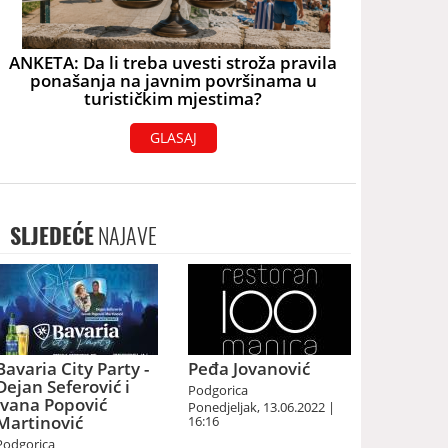
ANKETA: Da li treba uvesti stroža pravila
ponašanja na javnim površinama u
turističkim mjestima?
GLASAJ
SLJEDEĆE
NAJAVE
Bavaria City Party -
Peđa Jovanović
Dejan Seferović i
Podgorica
Ivana Popović
Ponedjeljak, 13.06.2022 |
Martinović
16:16
Podgorica