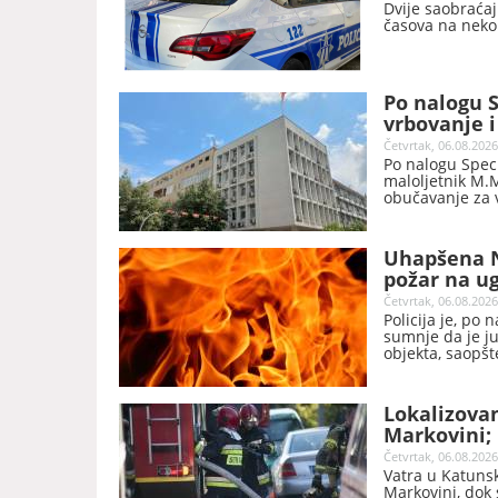
Dvije saobraća
časova na nekol
Po nalogu 
vrbovanje 
Četvrtak, 06.08.2026
Po nalogu Speci
maloljetnik M.M
obučavanje za v
Uhapšena N
požar na u
Četvrtak, 06.08.2026
Policija je, po 
sumnje da je j
objekta, saopšte
Lokalizovan
Markovini;
Četvrtak, 06.08.2026
Vatra u Katunsko
Markovini, dok 