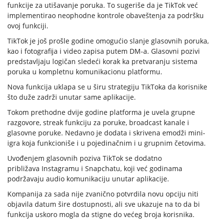
funkcije za utišavanje poruka. To sugeriše da je TikTok već
implementirao neophodne kontrole obaveštenja za podršku
ovoj funkciji.
TikTok je još prošle godine omogućio slanje glasovnih poruka,
kao i fotografija i video zapisa putem DM-a. Glasovni pozivi
predstavljaju logičan sledeći korak ka pretvaranju sistema
poruka u kompletnu komunikacionu platformu.
Nova funkcija uklapa se u širu strategiju TikToka da korisnike
što duže zadrži unutar same aplikacije.
Tokom prethodne dvije godine platforma je uvela grupne
razgovore, streak funkciju za poruke, broadcast kanale i
glasovne poruke. Nedavno je dodata i skrivena emodži mini-
igra koja funkcioniše i u pojedinačnim i u grupnim četovima.
Uvođenjem glasovnih poziva TikTok se dodatno
približava Instagramu i Snapchatu, koji već godinama
podržavaju audio komunikaciju unutar aplikacije.
Kompanija za sada nije zvanično potvrdila novu opciju niti
objavila datum šire dostupnosti, ali sve ukazuje na to da bi
funkcija uskoro mogla da stigne do većeg broja korisnika.