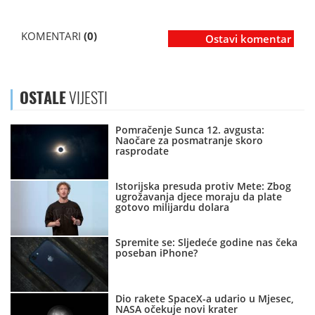
KOMENTARI
(0)
Ostavi komentar
OSTALE
VIJESTI
Pomračenje Sunca 12. avgusta:
Naočare za posmatranje skoro
rasprodate
Istorijska presuda protiv Mete: Zbog
ugrožavanja djece moraju da plate
gotovo milijardu dolara
Spremite se: Sljedeće godine nas čeka
poseban iPhone?
Dio rakete SpaceX-a udario u Mjesec,
NASA očekuje novi krater