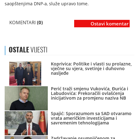
saopštenjima DNP-a, služe upravo tome.
KOMENTARI
(0)
Ostavi komentar
OSTALE
VIJESTI
Koprivica: Politike i vlasti su prolazne,
vječne su vjera, svetinje i duhovno
nasljeđe
Perić traži smjenu Vukovića, Đurića i
Labudovića: Prekoračili ovlašćenja
inicijativom za promjenu naziva NB
Spajić: Sporazumom sa SAD otvaramo
vrata američkim investicijama i
savremenim tehnologijama
Zadržavanje osumnjičenom za