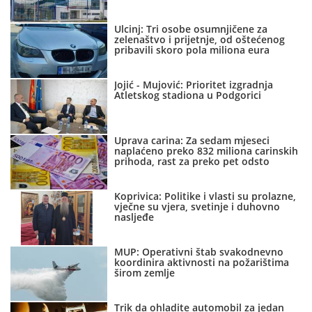
Ulcinj: Tri osobe osumnjičene za
zelenaštvo i prijetnje, od oštećenog
pribavili skoro pola miliona eura
Jojić - Mujović: Prioritet izgradnja
Atletskog stadiona u Podgorici
Uprava carina: Za sedam mjeseci
naplaćeno preko 832 miliona carinskih
prihoda, rast za preko pet odsto
Koprivica: Politike i vlasti su prolazne,
vječne su vjera, svetinje i duhovno
nasljeđe
MUP: Operativni štab svakodnevno
koordinira aktivnosti na požarištima
širom zemlje
Trik da ohladite automobil za jedan