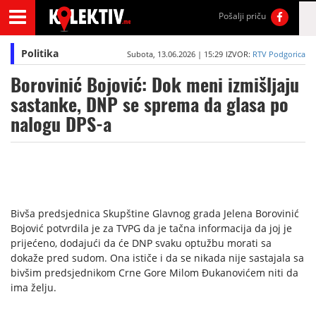
Pošalji priču
Politika
Subota, 13.06.2026 | 15:29
IZVOR:
RTV Podgorica
Borovinić Bojović: Dok meni izmišljaju
sastanke, DNP se sprema da glasa po
nalogu DPS-a
Bivša predsjednica Skupštine Glavnog grada Jelena Borovinić
Bojović potvrdila je za TVPG da je tačna informacija da joj je
prijećeno, dodajući da će DNP svaku optužbu morati sa
dokaže pred sudom. Ona ističe i da se nikada nije sastajala sa
bivšim predsjednikom Crne Gore Milom Đukanovićem niti da
ima želju.