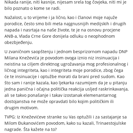
Nikada ranije, niti kasnije, nijesam srela tog čovjeka, niti mi je
bilo poznato o kome se radi.
Nažalost, u to vrijeme i ja lično, kao i članovi moje najuže
porodice, često smo bili meta najgnusnijih medijskih i drugih
napada i nasrtaja na naše živote, te je na osnovu procjene
ANB-a, Vlada Crne Gore donijela odluku o neophodnom
obezbjeđenju.
U zvaničnom saopštenju i jednom besprizornom napadu DNP
Milana Kneževića je povodom ovoga iznio niz insinuacija i
neistina sa ciljem direktnog ugrožavanja mog profesionalnog i
ličnog integriteta, kao i integriteta moje porodice, zbog čega
će te insinuacije i optužbe morati da brani pred sudom. Kao
što sam i ranije kazala, kao ljekarka razumijem da je u pitanju
jedna panična i očajna politička reakcija usljed raskrinkavanja,
ali se takvo ponašanje i takav izostanak elemenantarnog
dostojanstva ne može opravdati bilo kojim političkim ili
drugim motivom.
TVPG: Iz Kneževićeve stranke su Vas optužili i za sastajanje sa
Milom Đukanovićem povodom, kako su kazali, Trinaestojulske
nagrade. Šta kažete na to?