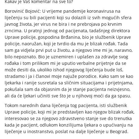
Kakav je Vaš komentar na sve to?
Borovinić Bojović: U vrijeme pandemije koronavirusa na
liječenju su bili pacijenti koji su dolazili iz svih mogućih sfera
javnog života, jer virus ne bira i ne prebrojava po krvnim
zrncima. U pratnji jednog od pacijenata, tadašnjeg direktora
Uprave policije, gospodina Brđanina, bio je službenik Uprave
policije, naoružan, koji je tvrdio da mu je blizak rođak. Tada
sam ga vidjela prvi put u životu, a njegovo ime mi je, naravno,
bilo nepoznato. Bio je uznemiren i uplašen za zdravlje svog
rođaka i tom prilikom mi je uputio verbalne prijetnje da se
može desiti da, ukoliko ishod njegovog liječenja bude loš,
stradamo i ja i članovi moje najuže porodice. Kako sam se kao
ljekarka i ranije susretala sa sličnim situacijama i prijetnjama,
pokušala sam da objasnim da je stanje pacijenta neizvjesno,
ali da će ljekari učiniti sve što je u njihovoj moći da ga spasu.
Tokom narednih dana liječenja tog pacijenta, isti službenik
Uprave policije, koji mi je predstavljen kao njegov blizak rođak,
interesovao se za njegovo zdravstveno stanje sve do trenutka
kada je pacijent, odlukom konzilijuma ljekara o upućivanju na
liječenje u inostranstvo, poslat na dalje liječenje u Beograd.