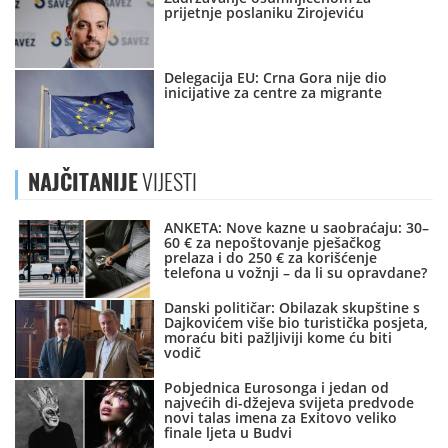
prijetnje poslaniku Zirojeviću
Delegacija EU: Crna Gora nije dio
inicijative za centre za migrante
NAJČITANIJE
VIJESTI
ANKETA: Nove kazne u saobraćaju: 30–
60 € za nepoštovanje pješačkog
prelaza i do 250 € za korišćenje
telefona u vožnji – da li su opravdane?
Danski političar: Obilazak skupštine s
Dajkovićem više bio turistička posjeta,
moraću biti pažljiviji kome ću biti
vodič
Pobjednica Eurosonga i jedan od
najvećih di-džejeva svijeta predvode
novi talas imena za Exitovo veliko
finale ljeta u Budvi