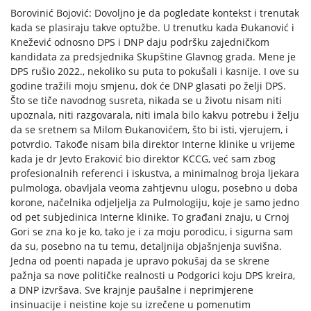
Borovinić Bojović: Dovoljno je da pogledate kontekst i trenutak
kada se plasiraju takve optužbe. U trenutku kada Đukanović i
Knežević odnosno DPS i DNP daju podršku zajedničkom
kandidata za predsjednika Skupštine Glavnog grada. Mene je
DPS rušio 2022., nekoliko su puta to pokušali i kasnije. I ove su
godine tražili moju smjenu, dok će DNP glasati po želji DPS.
Što se tiče navodnog susreta, nikada se u životu nisam niti
upoznala, niti razgovarala, niti imala bilo kakvu potrebu i želju
da se sretnem sa Milom Đukanovićem, što bi isti, vjerujem, i
potvrdio. Takođe nisam bila direktor Interne klinike u vrijeme
kada je dr Jevto Eraković bio direktor KCCG, već sam zbog
profesionalnih referenci i iskustva, a minimalnog broja ljekara
pulmologa, obavljala veoma zahtjevnu ulogu, posebno u doba
korone, načelnika odjeljelja za Pulmologiju, koje je samo jedno
od pet subjedinica Interne klinike. To građani znaju, u Crnoj
Gori se zna ko je ko, tako je i za moju porodicu, i sigurna sam
da su, posebno na tu temu, detaljnija objašnjenja suvišna.
Jedna od poenti napada je upravo pokušaj da se skrene
pažnja sa nove političke realnosti u Podgorici koju DPS kreira,
a DNP izvršava. Sve krajnje paušalne i neprimjerene
insinuacije i neistine koje su izrečene u pomenutim