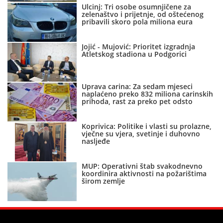
Ulcinj: Tri osobe osumnjičene za
zelenaštvo i prijetnje, od oštećenog
pribavili skoro pola miliona eura
Jojić - Mujović: Prioritet izgradnja
Atletskog stadiona u Podgorici
Uprava carina: Za sedam mjeseci
naplaćeno preko 832 miliona carinskih
prihoda, rast za preko pet odsto
Koprivica: Politike i vlasti su prolazne,
vječne su vjera, svetinje i duhovno
nasljeđe
MUP: Operativni štab svakodnevno
koordinira aktivnosti na požarištima
širom zemlje