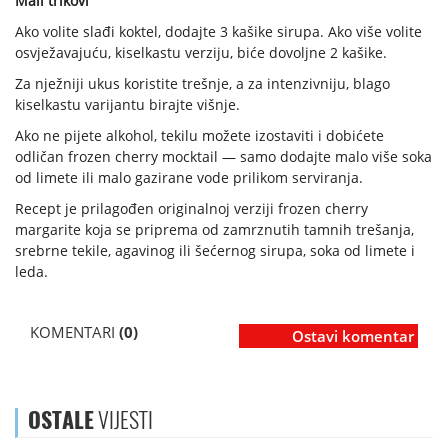
Mali trikovi
Ako volite slađi koktel, dodajte 3 kašike sirupa. Ako više volite
osvježavajuću, kiselkastu verziju, biće dovoljne 2 kašike.
Za nježniji ukus koristite trešnje, a za intenzivniju, blago
kiselkastu varijantu birajte višnje.
Ako ne pijete alkohol, tekilu možete izostaviti i dobićete
odličan frozen cherry mocktail — samo dodajte malo više soka
od limete ili malo gazirane vode prilikom serviranja.
Recept je prilagođen originalnoj verziji frozen cherry
margarite koja se priprema od zamrznutih tamnih trešanja,
srebrne tekile, agavinog ili šećernog sirupa, soka od limete i
leda.
KOMENTARI
(0)
Ostavi komentar
OSTALE
VIJESTI