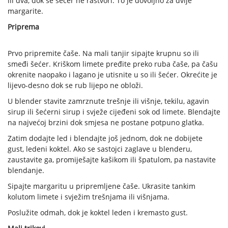
ili dva, dok se šećer ne rastvori. To je dovoljno za dvije
margarite.
Priprema
Prvo pripremite čaše. Na mali tanjir sipajte krupnu so ili
smeđi šećer. Kriškom limete pređite preko ruba čaše, pa čašu
okrenite naopako i lagano je utisnite u so ili šećer. Okrećite je
lijevo-desno dok se rub lijepo ne obloži.
U blender stavite zamrznute trešnje ili višnje, tekilu, agavin
sirup ili šećerni sirup i svježe cijeđeni sok od limete. Blendajte
na najvećoj brzini dok smjesa ne postane potpuno glatka.
Zatim dodajte led i blendajte još jednom, dok ne dobijete
gust, ledeni koktel. Ako se sastojci zaglave u blenderu,
zaustavite ga, promiješajte kašikom ili špatulom, pa nastavite
blendanje.
Sipajte margaritu u pripremljene čaše. Ukrasite tankim
kolutom limete i svježim trešnjama ili višnjama.
Poslužite odmah, dok je koktel leden i kremasto gust.