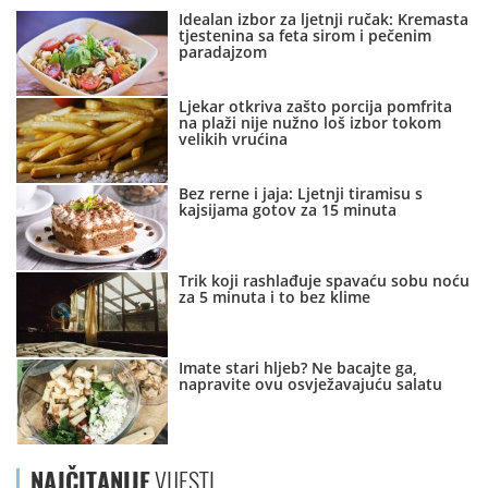
Idealan izbor za ljetnji ručak: Kremasta
tjestenina sa feta sirom i pečenim
paradajzom
Ljekar otkriva zašto porcija pomfrita
na plaži nije nužno loš izbor tokom
velikih vrućina
Bez rerne i jaja: Ljetnji tiramisu s
kajsijama gotov za 15 minuta
Trik koji rashlađuje spavaću sobu noću
za 5 minuta i to bez klime
Imate stari hljeb? Ne bacajte ga,
napravite ovu osvježavajuću salatu
NAJČITANIJE
VIJESTI