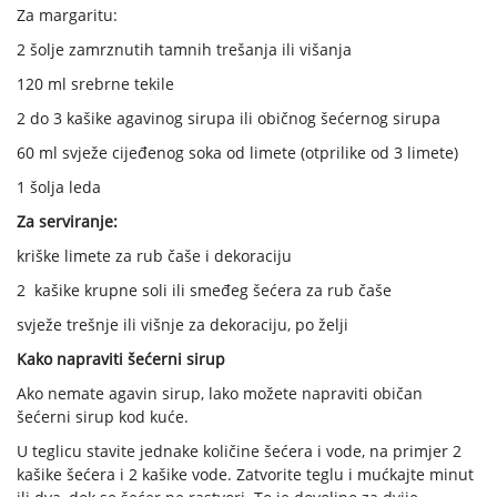
Za margaritu:
2 šolje zamrznutih tamnih trešanja ili višanja
120 ml srebrne tekile
2 do 3 kašike agavinog sirupa ili običnog šećernog sirupa
60 ml svježe cijeđenog soka od limete (otprilike od 3 limete)
1 šolja leda
Za serviranje:
kriške limete za rub čaše i dekoraciju
2 kašike krupne soli ili smeđeg šećera za rub čaše
svježe trešnje ili višnje za dekoraciju, po želji
Kako napraviti šećerni sirup
Ako nemate agavin sirup, lako možete napraviti običan
šećerni sirup kod kuće.
U teglicu stavite jednake količine šećera i vode, na primjer 2
kašike šećera i 2 kašike vode. Zatvorite teglu i mućkajte minut