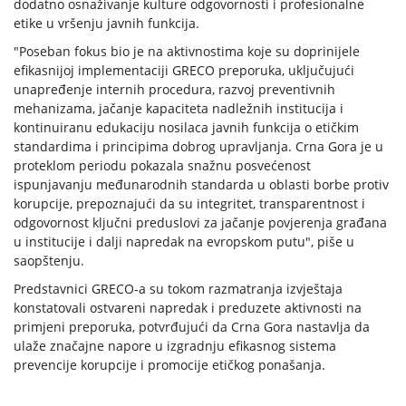
dodatno osnaživanje kulture odgovornosti i profesionalne
etike u vršenju javnih funkcija.
"Poseban fokus bio je na aktivnostima koje su doprinijele
efikasnijoj implementaciji GRECO preporuka, uključujući
unapređenje internih procedura, razvoj preventivnih
mehanizama, jačanje kapaciteta nadležnih institucija i
kontinuiranu edukaciju nosilaca javnih funkcija o etičkim
standardima i principima dobrog upravljanja. Crna Gora je u
proteklom periodu pokazala snažnu posvećenost
ispunjavanju međunarodnih standarda u oblasti borbe protiv
korupcije, prepoznajući da su integritet, transparentnost i
odgovornost ključni preduslovi za jačanje povjerenja građana
u institucije i dalji napredak na evropskom putu", piše u
saopštenju.
Predstavnici GRECO-a su tokom razmatranja izvještaja
konstatovali ostvareni napredak i preduzete aktivnosti na
primjeni preporuka, potvrđujući da Crna Gora nastavlja da
ulaže značajne napore u izgradnju efikasnog sistema
prevencije korupcije i promocije etičkog ponašanja.