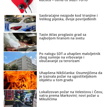
Saobraćajne nezgode kod Vranjine i
Velikog pijeska, dvoje povrijeđenih
Taste Atlas proglasio grad sa
najboljom hranom na svetu
Po nalogu SDT-a uhapšen maloljetnik
zbog sumnje na vrbovanje i
obučavanje za terorizam
Uhapšena Nikšićanka: Osumnjičena da
je izazvala požar na ugostiteljskom
objektu u tom gradu
Lokalizovan požar na Velestovu i Čevu,
vatra prema Markovini; novi požar u
Mikulićima