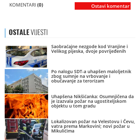
KOMENTARI
(0)
Ostavi komentar
OSTALE
VIJESTI
Saobraćajne nezgode kod Vranjine i
Velikog pijeska, dvoje povrijeđenih
Po nalogu SDT-a uhapšen maloljetnik
zbog sumnje na vrbovanje i
obučavanje za terorizam
Uhapšena Nikšićanka: Osumnjičena da
je izazvala požar na ugostiteljskom
objektu u tom gradu
Lokalizovan požar na Velestovu i Čevu,
vatra prema Markovini; novi požar u
Mikulićima