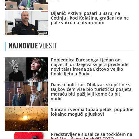
Dijanić: Aktivni požari u Baru, na
Cetinju i kod Kolašina, građani da ne
pale vatru na otvorenom
NAJNOVIJE
VIJESTI
Pobjednica Eurosonga i jedan od
najvećih di-džejeva svijeta predvode
novi talas imena za Exitovo veliko
finale ljeta u Budvi
Danski političar: Obilazak skupštine s
Dajkovićem više bio turistička posjeta,
moraću biti pažljiviji kome ću biti
vodič
Sunčan i veoma topao petak, popodne
lokalno mogući pljuskovi
Predstavljene slušalice sa točkićem na
kućištu – čemu to služi? FOTO