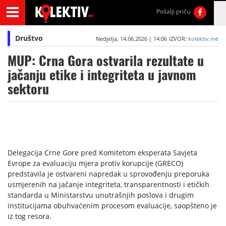
Pošalji priču
Društvo
Nedjelja, 14.06.2026 | 14:06
IZVOR:
kolektiv.me
MUP: Crna Gora ostvarila rezultate u
jačanju etike i integriteta u javnom
sektoru
Delegacija Crne Gore pred Komitetom eksperata Savjeta
Evrope za evaluaciju mjera protiv korupcije (GRECO)
predstavila je ostvareni napredak u sprovođenju preporuka
usmjerenih na jačanje integriteta, transparentnosti i etičkih
standarda u Ministarstvu unutrašnjih poslova i drugim
institucijama obuhvaćenim procesom evaluacije, saopšteno je
iz tog resora.