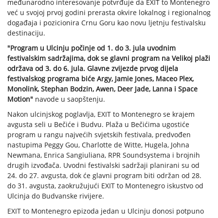
međunarodno interesovanje potvrđuje da EXIT to Montenegro
već u svojoj prvoj godini prerasta okvire lokalnog i regionalnog
događaja i pozicionira Crnu Goru kao novu ljetnju festivalsku
destinaciju.
"Program u Ulcinju počinje od 1. do 3. jula uvodnim
festivalskim sadržajima, dok se glavni program na Velikoj plaži
održava od 3. do 6. jula. Glavne zvijezde prvog dijela
festivalskog programa biće Argy, Jamie Jones, Maceo Plex,
Monolink, Stephan Bodzin, Awen, Deer Jade, Lanna i Space
Motion"
navode u saopštenju.
Nakon ulcinjskog poglavlja, EXIT to Montenegro se krajem
avgusta seli u Bečiće i Budvu. Plaža u Bečićima ugostiće
program u rangu najvećih svjetskih festivala, predvođen
nastupima Peggy Gou, Charlotte de Witte, Hugela, Johna
Newmana, Enrica Sangiuliana, RPR Soundsystema i brojnih
drugih izvođača. Uvodni festivalski sadržaji planirani su od
24. do 27. avgusta, dok će glavni program biti održan od 28.
do 31. avgusta, zaokružujući EXIT to Montenegro iskustvo od
Ulcinja do Budvanske rivijere.
EXIT to Montenegro epizoda jedan u Ulcinju donosi potpuno