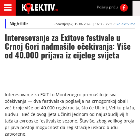
Pošalji priču
Nightlife
Ponedjeljak, 15.06.2026 | 16:05
IZVOR:
kolektiv.me
Interesovanje za Exitove festivale u
Crnoj Gori nadmašilo očekivanja: Više
od 40.000 prijava iz cijelog svijeta
Interesovanje za EXIT to Montenegro premašilo je sva
očekivanja — dva festivalska poglavlja na crnogorskoj obali
već broje više od 40.000 registracija, što će Ulcinj, Veliku plažu,
Budvu i Bečiće ovog ljeta učiniti jednom od najuzbudljivijih
tačaka evropske festivalske sezone. Štaviše, zbog velikog broja
prijava postoji mogućnost da registracije uskoro budu
zatvorene.