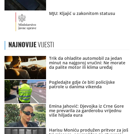
MJU: Kljajić u zakonitom statusu
NAJNOVIJE
VIJESTI
Trik da ohladite automobil za jedan
minut na najgoroj vrućini: Ne morate
da palite motor ili klima uređaj
Pogledajte gdje će biti policijske
patrole u danima vikenda
Emina Jahović: Djevojka iz Crne Gore
me prevarila za garderobu vrijednu
više hiljada eura
Harisu Moniću produžen pritvor za još