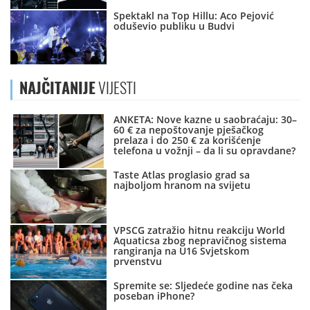
Spektakl na Top Hillu: Aco Pejović
oduševio publiku u Budvi
NAJČITANIJE
VIJESTI
ANKETA: Nove kazne u saobraćaju: 30–
60 € za nepoštovanje pješačkog
prelaza i do 250 € za korišćenje
telefona u vožnji – da li su opravdane?
Taste Atlas proglasio grad sa
najboljom hranom na svijetu
VPSCG zatražio hitnu reakciju World
Aquaticsa zbog nepravičnog sistema
rangiranja na U16 Svjetskom
prvenstvu
Spremite se: Sljedeće godine nas čeka
poseban iPhone?