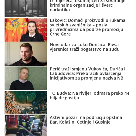
tri mjeseca, osumnjičen za stvaranje
kriminalne organizacije i šverc
narkotika
Laković: Domaći proizvodi u rukama
svjetskih zvaničnika – poziv
privrednicima da podrže promociju
Crne Gore
Novi udar za Luku Dončića: Bivša
vjerenica traži bogatstvo na sudu
Perić traži smjenu Vukovića, Đurića i
Labudovića: Prekoračili ovlašćenja
inicijativom za promjenu naziva NB
TO Budva: Na rivijeri odmara preko 44
hiljade gostiju
Aktivni požari na području opština
Bar, Kolašin, Cetinje i Gusinje