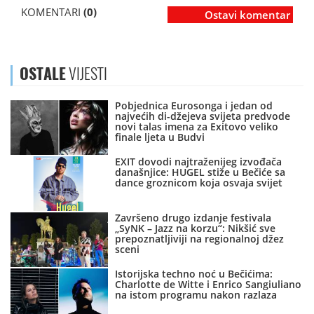
KOMENTARI
(0)
Ostavi komentar
OSTALE
VIJESTI
Pobjednica Eurosonga i jedan od
najvećih di-džejeva svijeta predvode
novi talas imena za Exitovo veliko
finale ljeta u Budvi
EXIT dovodi najtraženijeg izvođača
današnjice: HUGEL stiže u Bečiće sa
dance groznicom koja osvaja svijet
Završeno drugo izdanje festivala
„SyNK – Jazz na korzu“: Nikšić sve
prepoznatljiviji na regionalnoj džez
sceni
Istorijska techno noć u Bečićima:
Charlotte de Witte i Enrico Sangiuliano
na istom programu nakon razlaza