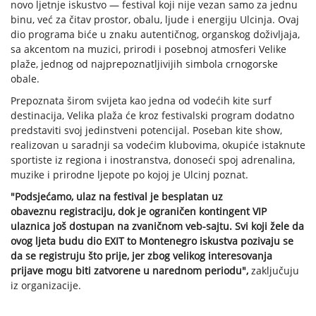
novo ljetnje iskustvo — festival koji nije vezan samo za jednu
binu, već za čitav prostor, obalu, ljude i energiju Ulcinja. Ovaj
dio programa biće u znaku autentičnog, organskog doživljaja,
sa akcentom na muzici, prirodi i posebnoj atmosferi Velike
plaže, jednog od najprepoznatljivijih simbola crnogorske
obale.
Prepoznata širom svijeta kao jedna od vodećih kite surf
destinacija, Velika plaža će kroz festivalski program dodatno
predstaviti svoj jedinstveni potencijal. Poseban kite show,
realizovan u saradnji sa vodećim klubovima, okupiće istaknute
sportiste iz regiona i inostranstva, donoseći spoj adrenalina,
muzike i prirodne ljepote po kojoj je Ulcinj poznat.
"Podsjećamo, ulaz na festival je besplatan uz
obaveznu registraciju, dok je ograničen kontingent VIP
ulaznica još dostupan na zvaničnom veb-sajtu. Svi koji žele da
ovog ljeta budu dio EXIT to Montenegro iskustva pozivaju se
da se registruju što prije, jer zbog velikog interesovanja
prijave mogu biti zatvorene u narednom periodu",
zaključuju
iz organizacije.