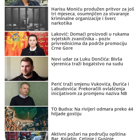
Harisu Moniću produžen pritvor za još
tri mjeseca, osumnjičen za stvaranje
kriminalne organizacije i šverc
narkotika
Laković: Domaći proizvodi u rukama
svjetskih zvaničnika – poziv
privrednicima da podrže promociju
Crne Gore
Novi udar za Luku Dončića: Bivša
vjerenica traži bogatstvo na sudu
Perić traži smjenu Vukovića, Đurića i
Labudovića: Prekoračili ovlašćenja
inicijativom za promjenu naziva NB
TO Budva: Na rivijeri odmara preko 44
hiljade gostiju
Aktivni požari na području opština
Bar, Kolašin, Cetinje i Gusinje