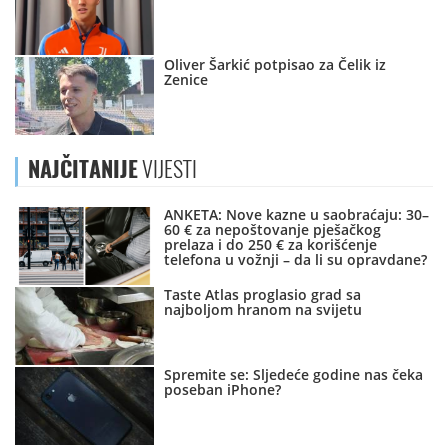
Oliver Šarkić potpisao za Čelik iz
Zenice
NAJČITANIJE
VIJESTI
ANKETA: Nove kazne u saobraćaju: 30–
60 € za nepoštovanje pješačkog
prelaza i do 250 € za korišćenje
telefona u vožnji – da li su opravdane?
Taste Atlas proglasio grad sa
najboljom hranom na svijetu
Spremite se: Sljedeće godine nas čeka
poseban iPhone?