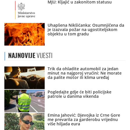
MJU: Kljajić u zakonitom statusu
Uhapšena Nikšićanka: Osumnjičena da
je izazvala požar na ugostiteljskom
objektu u tom gradu
NAJNOVIJE
VIJESTI
Trik da ohladite automobil za jedan
minut na najgoroj vrućini: Ne morate
da palite motor ili klima uređaj
Pogledajte gdje će biti policijske
patrole u danima vikenda
Emina Jahović: Djevojka iz Crne Gore
me prevarila za garderobu vrijednu
više hiljada eura