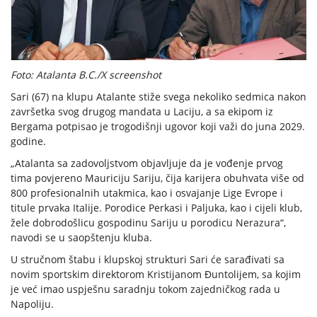
Foto: Atalanta B.C./X screenshot
Sari (67) na klupu Atalante stiže svega nekoliko sedmica nakon
završetka svog drugog mandata u Laciju, a sa ekipom iz
Bergama potpisao je trogodišnji ugovor koji važi do juna 2029.
godine.
„Atalanta sa zadovoljstvom objavljuje da je vođenje prvog
tima povjereno Mauriciju Sariju, čija karijera obuhvata više od
800 profesionalnih utakmica, kao i osvajanje Lige Evrope i
titule prvaka Italije. Porodice Perkasi i Paljuka, kao i cijeli klub,
žele dobrodošlicu gospodinu Sariju u porodicu Nerazura“,
navodi se u saopštenju kluba.
U stručnom štabu i klupskoj strukturi Sari će sarađivati sa
novim sportskim direktorom Kristijanom Đuntolijem, sa kojim
je već imao uspješnu saradnju tokom zajedničkog rada u
Napoliju.