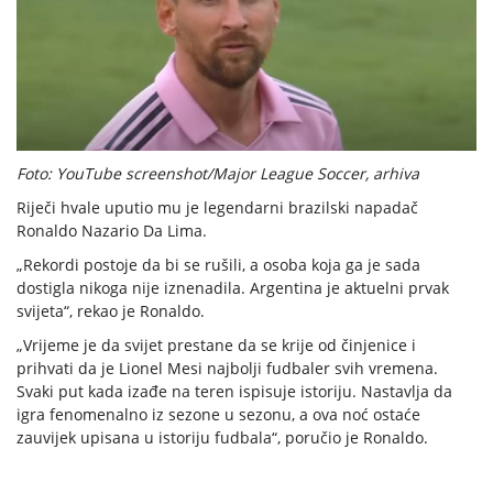
Foto: YouTube screenshot/Major League Soccer, arhiva
Riječi hvale uputio mu je legendarni brazilski napadač
Ronaldo Nazario Da Lima.
„Rekordi postoje da bi se rušili, a osoba koja ga je sada
dostigla nikoga nije iznenadila. Argentina je aktuelni prvak
svijeta“, rekao je Ronaldo.
„Vrijeme je da svijet prestane da se krije od činjenice i
prihvati da je Lionel Mesi najbolji fudbaler svih vremena.
Svaki put kada izađe na teren ispisuje istoriju. Nastavlja da
igra fenomenalno iz sezone u sezonu, a ova noć ostaće
zauvijek upisana u istoriju fudbala“, poručio je Ronaldo.