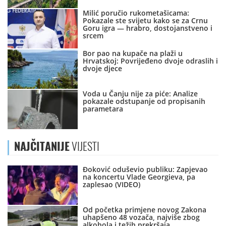
Milić poručio rukometašicama:
Pokazale ste svijetu kako se za Crnu
Goru igra — hrabro, dostojanstveno i
srcem
Bor pao na kupače na plaži u
Hrvatskoj: Povrijeđeno dvoje odraslih i
dvoje djece
Voda u Čanju nije za piće: Analize
pokazale odstupanje od propisanih
parametara
NAJČITANIJE
VIJESTI
Đoković oduševio publiku: Zapjevao
na koncertu Vlade Georgieva, pa
zaplesao (VIDEO)
Od početka primjene novog Zakona
uhapšeno 48 vozača, najviše zbog
alkohola i težih prekršaja