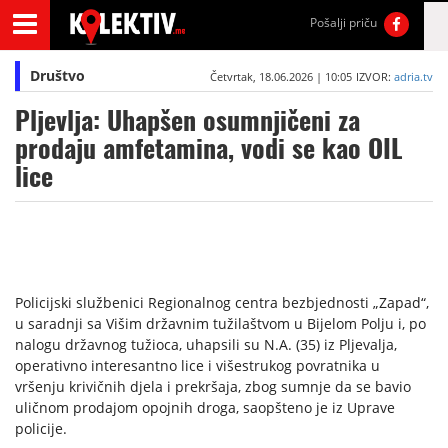
Pošalji priču
Društvo
Četvrtak, 18.06.2026 | 10:05
IZVOR:
adria.tv
Pljevlja: Uhapšen osumnjičeni za
prodaju amfetamina, vodi se kao OIL
lice
Policijski službenici Regionalnog centra bezbjednosti „Zapad“,
u saradnji sa Višim državnim tužilaštvom u Bijelom Polju i, po
nalogu državnog tužioca, uhapsili su N.A. (35) iz Pljevalja,
operativno interesantno lice i višestrukog povratnika u
vršenju krivičnih djela i prekršaja, zbog sumnje da se bavio
uličnom prodajom opojnih droga, saopšteno je iz Uprave
policije.