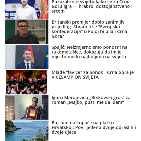
Pokazale ste svijetu kako se za Crnu
Goru igra — hrabro, dostojanstveno i
srcem
Britanski premijer dobio zanimljiv
prijedlog: Stvara li se "Evropska
konfederacija" u kojoj bi bila i Crna
Gora?
Spajić: Neizmjerno smo ponosni na
rukometašice, dokazuju da im je
mjesto među najboljima na svijetu
Mlade "lavice" za ponos - Crna Gora je
VICEŠAMPION SVIJETA
Igoru Marojeviću „Brskovski groš“ za
roman „Majko, pusti me da idem“
Bor pao na kupače na plaži u
Hrvatskoj: Povrijeđeno dvoje odraslih i
dvoje djece