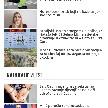
Horoskopski znak koji ne kaže uvijek
sve što misli
Istorijski uspjeh crnogorskih policajki:
Nataša Jeftić i Selma Ličina svjetske
prvakinje u džiu-džicuu – zlato za Crnu
Goru
Most Đurđevića Tara biće obustavljen
za saobraćaj od 10. avgusta do kraja
oktobra
NAJNOVIJE
VIJESTI
Bar: Osumnjičenom za seksualno
uznemiravanje djevojčice na plaži
određeno zadržavanje
Milić poručio rukometašicama: