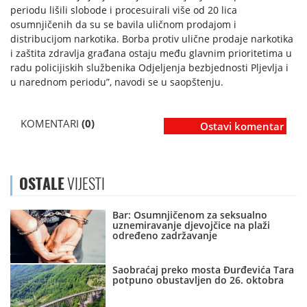
periodu lišili slobode i procesuirali više od 20 lica
osumnjičenih da su se bavila uličnom prodajom i
distribucijom narkotika. Borba protiv ulične prodaje narkotika
i zaštita zdravlja građana ostaju među glavnim prioritetima u
radu policijiskih službenika Odjeljenja bezbjednosti Pljevlja i
u narednom periodu”, navodi se u saopštenju.
KOMENTARI
(0)
Ostavi komentar
OSTALE
VIJESTI
Bar: Osumnjičenom za seksualno
uznemiravanje djevojčice na plaži
određeno zadržavanje
Saobraćaj preko mosta Đurđevića Tara
potpuno obustavljen do 26. oktobra