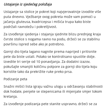
Ustajanje iz sjedećeg položaja
Ustajanje sa stolice je pokret koji najvjerovatnije izvodite više
puta dnevno. Vježbanje ovog pokreta može vam pomoći u
jačanju gluteusa, kvadricepsa i mišića trupa kako biste
podržali ravnotežu i pokretljivost.
Za izvođenje sjedenja i stajanja sjednite blizu prednjeg kraja
čvrste stolice s nogama ravno na podu, držeći se za stabilnu
površinu ispred sebe ako je potrebno.
Gornji dio tijela lagano nagnite prema naprijed i pritisnite
pete da biste ustali. Polako se kontrolisano spustite dolje.
Izvedite tri serije od 10 ponavljanja. Za dodatni izazov,
pokušajte smanjiti količinu potpore za gornji dio tijela koju
koristite tako da prekrižite ruke preko prsa.
Podizanje peta
Snažni mišići lista igraju važnu ulogu u održavanju stabilnosti
dok hodate, penjete se stepenicama ili mijenjate smjer tokom
kretanja.
Za izvođenje podizanja pete stanite uspravno, držeći se za