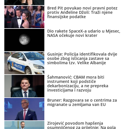
Bred Pit povukao novi pravni potez
protiv Anđeline Džoli: Traži njene
finansijske podatke
Dio rakete SpaceX-a udario u Mjesec,
NASA očekuje novi krater
Gusinje: Policija identifikovala dvije
osobe zbog isticanja zastave sa
simbolima tzv. Velike Albanije
Šahmanović: CBAM mora biti
instrument koji podstiče
dekarbonizaciju, a ne prepreka
investicijama i razvoju
Bruner: Razgovara se o centrima za
migranate u zemljama van EU
Zirojević povodom hapšenja
osumnjičenog za prijetnje: Na pola