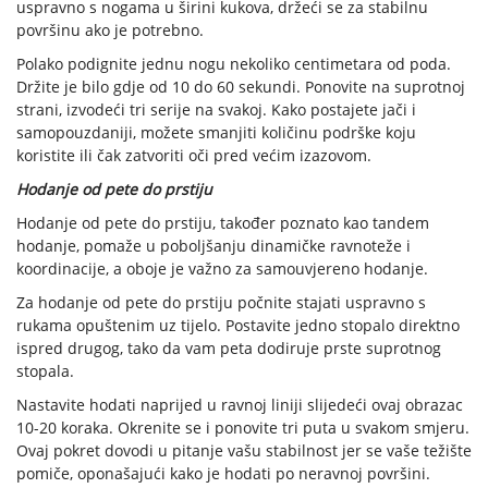
uspravno s nogama u širini kukova, držeći se za stabilnu
površinu ako je potrebno.
Polako podignite jednu nogu nekoliko centimetara od poda.
Držite je bilo gdje od 10 do 60 sekundi. Ponovite na suprotnoj
strani, izvodeći tri serije na svakoj. Kako postajete jači i
samopouzdaniji, možete smanjiti količinu podrške koju
koristite ili čak zatvoriti oči pred većim izazovom.
Hodanje od pete do prstiju
Hodanje od pete do prstiju, također poznato kao tandem
hodanje, pomaže u poboljšanju dinamičke ravnoteže i
koordinacije, a oboje je važno za samouvjereno hodanje.
Za hodanje od pete do prstiju počnite stajati uspravno s
rukama opuštenim uz tijelo. Postavite jedno stopalo direktno
ispred drugog, tako da vam peta dodiruje prste suprotnog
stopala.
Nastavite hodati naprijed u ravnoj liniji slijedeći ovaj obrazac
10-20 koraka. Okrenite se i ponovite tri puta u svakom smjeru.
Ovaj pokret dovodi u pitanje vašu stabilnost jer se vaše težište
pomiče, oponašajući kako je hodati po neravnoj površini.