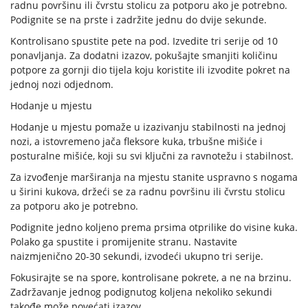
radnu površinu ili čvrstu stolicu za potporu ako je potrebno.
Podignite se na prste i zadržite jednu do dvije sekunde.
Kontrolisano spustite pete na pod. Izvedite tri serije od 10
ponavljanja. Za dodatni izazov, pokušajte smanjiti količinu
potpore za gornji dio tijela koju koristite ili izvodite pokret na
jednoj nozi odjednom.
Hodanje u mjestu
Hodanje u mjestu pomaže u izazivanju stabilnosti na jednoj
nozi, a istovremeno jača fleksore kuka, trbušne mišiće i
posturalne mišiće, koji su svi ključni za ravnotežu i stabilnost.
Za izvođenje marširanja na mjestu stanite uspravno s nogama
u širini kukova, držeći se za radnu površinu ili čvrstu stolicu
za potporu ako je potrebno.
Podignite jedno koljeno prema prsima otprilike do visine kuka.
Polako ga spustite i promijenite stranu. Nastavite
naizmjenično 20-30 sekundi, izvodeći ukupno tri serije.
Fokusirajte se na spore, kontrolisane pokrete, a ne na brzinu.
Zadržavanje jednog podignutog koljena nekoliko sekundi
takođe može povećati izazov.