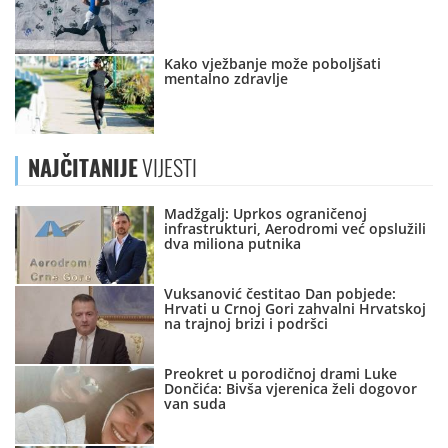
Kako vježbanje može poboljšati
mentalno zdravlje
NAJČITANIJE
VIJESTI
Madžgalj: Uprkos ograničenoj
infrastrukturi, Aerodromi već opslužili
dva miliona putnika
Vuksanović čestitao Dan pobjede:
Hrvati u Crnoj Gori zahvalni Hrvatskoj
na trajnoj brizi i podršci
Preokret u porodičnoj drami Luke
Dončića: Bivša vjerenica želi dogovor
van suda