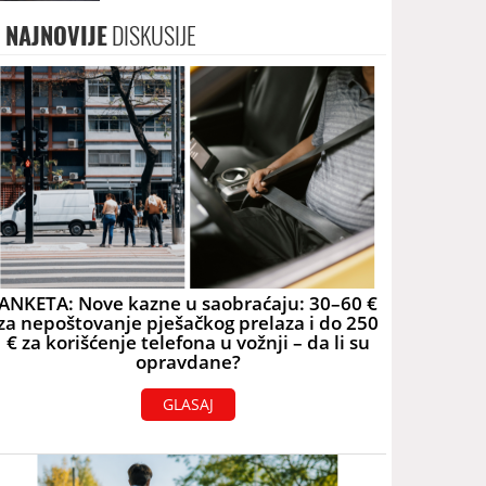
na izboru za MIS SVIJETA
NAJNOVIJE
DISKUSIJE
ANKETA: Nove kazne u saobraćaju: 30–60 €
za nepoštovanje pješačkog prelaza i do 250
€ za korišćenje telefona u vožnji – da li su
opravdane?
GLASAJ