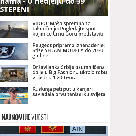
nama - U nedjelju do 39
STEPENI
VIDEO: Maša spremna za
takmičenje: Pogledajte spot
kojim će Crnu Goru predstaviti
na izboru za MIS SVIJETA
Peugeot priprema iznenađenje:
Stiže SEDAM MODELA do 2030.
godine
Državljanka Srbije osumnjičena
da je u Big Fashionu ukrala robu
vrijednu 1.200 eura
Ruskinja peti put u karijeri
savladala prvu teniserku svijeta
NAJNOVIJE
VIJESTI