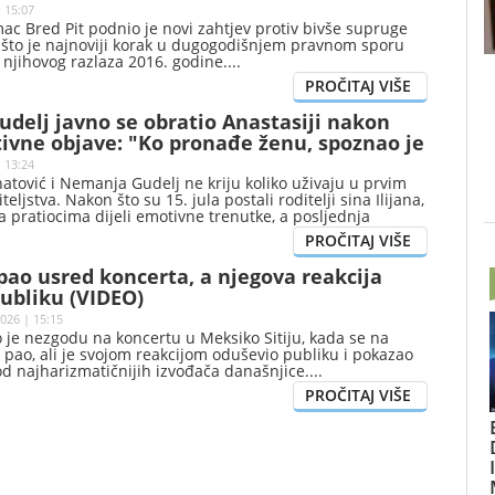
| 15:07
ac Bred Pit podnio je novi zahtjev protiv bivše supruge
, što je najnoviji korak u dugogodišnjem pravnom sporu
d njihovog razlaza 2016. godine.
delj javno se obratio Anastasiji nakon
ivne objave: "Ko pronađe ženu, spoznao je
o"
 13:24
atović i Nemanja Gudelj ne kriju koliko uživaju u prvim
eljstva. Nakon što su 15. jula postali roditelji sina Ilijana,
a pratiocima dijeli emotivne trenutke, a posljednja
a na društvenim mrežama posebno je privukla pažnju.
 pao usred koncerta, a njegova reakcija
ubliku (VIDEO)
026 | 15:15
o je nezgodu na koncertu u Meksiko Sitiju, kada se na
i pao, ali je svojom reakcijom oduševio publiku i pokazao
od najharizmatičnijih izvođača današnjice.