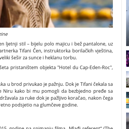
zine
jetnji stil – bijelu polo majicu i bež pantalone, uz
tnerka Tifani Čen, instruktorka borilačkih vještina,
eliki šešir za sunce i heklanu torbu.
 šeta pristaništem objekta "Hotel du Cap-Eden-Roc",
ska u brod privukao je pažnju. Dok je Tifani čekala sa
 De Niru kako bi mu pomogli da bezbjedno pređe sa
ržavala za ruke dok je pažljivo koračao, nakon čega
iskretno podsjetio na glumčeve godine.
015. godine na snimanju filma „Mlađi referent“ (The