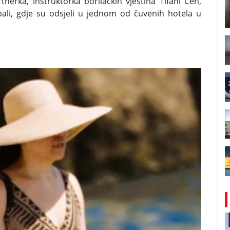
nerka, instruktorka borilačkih vještina Tifani Čen,
li, gdje su odsjeli u jednom od čuvenih hotela u