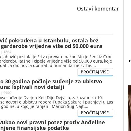
Ostavi komentar
ić pokradena u Istanbulu, ostala bez
garderobe vrijedne više od 50.000 eura
 | 12:37
 Jahović postala je žrtva prevare nakon što je ženi iz Crne
rderobu, tašne i cipele vrijedne više od 50.000 eura, koje
odati, a dio novca donirati u humanitarne svrhe.
o 30 godina počinje suđenje za ubistvo
ra: Isplivali novi detalji
 | 09:09
ava suđenje Dvejnu Kefi Diju Dejvisu, zakazano za 10.
se govori o ubistvu repera Tupaka Šakura i pucnjavi u Las
 godine, u kojoj je ranjen i Marion Šug Najt.
vukao novi pravni potez protiv Anđeline
i njene finansijske podatke