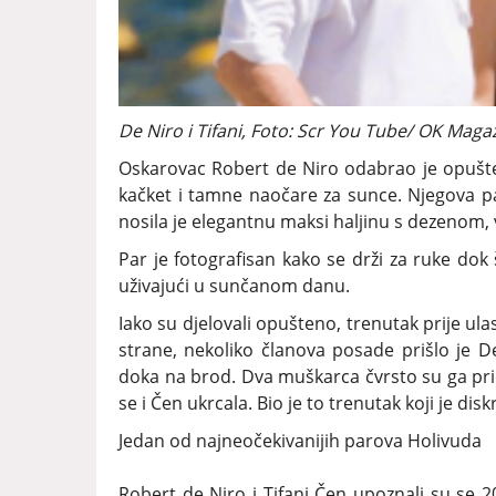
De Niro i Tifani, Foto: Scr You Tube/ OK Maga
Oskarovac Robert de Niro odabrao je opušten l
kačket i tamne naočare za sunce. Njegova par
nosila je elegantnu maksi haljinu s dezenom, v
Par je fotografisan kako se drži za ruke dok
uživajući u sunčanom danu.
Iako su djelovali opušteno, trenutak prije ula
strane, nekoliko članova posade prišlo je
doka na brod. Dva muškarca čvrsto su ga prid
se i Čen ukrcala. Bio je to trenutak koji je d
Jedan od najneočekivanijih parova Holivuda
Robert de Niro i Tifani Čen upoznali su se 2