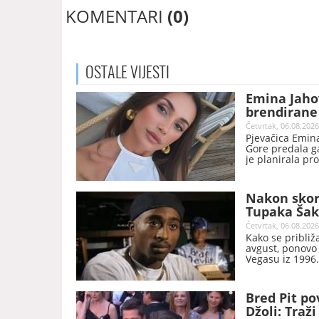
KOMENTARI
(0)
OSTALE
VIJESTI
Emina Jahov
brendirane 
Četvrtak, 06.08.2026
Pjevačica Emina
Gore predala ga
je planirala pr
Nakon skor
Tupaka Šaku
Četvrtak, 06.08.2026
Kako se približ
avgust, ponovo 
Vegasu iz 1996.
Bred Pit po
Džoli: Traž