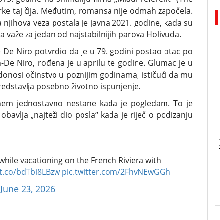
orke taj čija. Međutim, romansa nije odmah započela.
a njihova veza postala je javna 2021. godine, kada su
 važe za jedan od najstabilnijih parova Holivuda.
e De Niro potvrdio da je u 79. godini postao otac po
n-De Niro, rođena je u aprilu te godine. Glumac je u
donosi očinstvo u poznijim godinama, ističući da mu
dstavlja posebno životno ispunjenje.
inem jednostavno nestane kada je pogledam. To je
 obavlja „najteži dio posla“ kada je riječ o podizanju
while vacationing on the French Riviera with
/t.co/bdTbi8LBzw
pic.twitter.com/2FhvNEwGGh
)
June 23, 2026