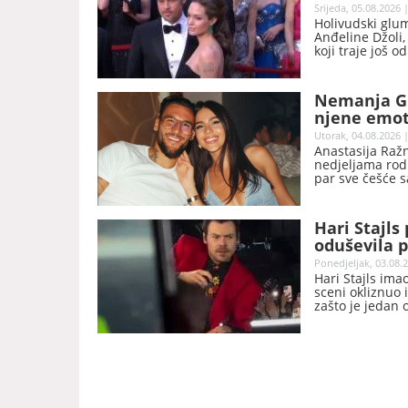
Srijeda, 05.08.2026 
Holivudski glum
Anđeline Džoli
koji traje još o
Nemanja Gu
njene emot
šta je dobr
Utorak, 04.08.2026 |
Anastasija Ražn
nedjeljama rodit
par sve češće s
razmjena poruk
Hari Stajls
oduševila p
Ponedjeljak, 03.08.2
Hari Stajls ima
sceni okliznuo 
zašto je jedan 