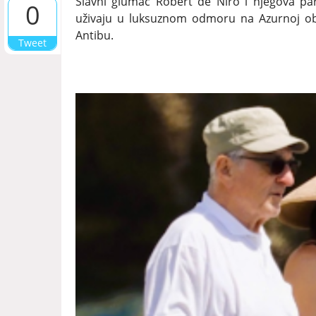
Slavni glumac Robert de Niro i njegova part
0
uživaju u luksuznom odmoru na Azurnoj oba
Antibu.
Tweet