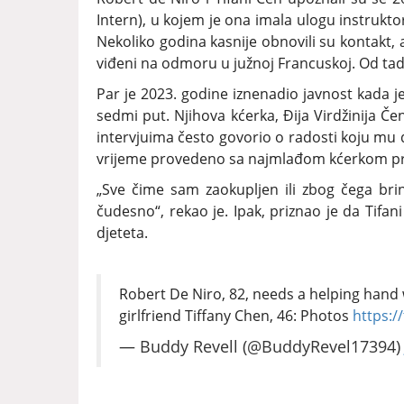
Intern), u kojem je ona imala ulogu instrukt
Nekoliko godina kasnije obnovili su kontakt, 
viđeni na odmoru u južnoj Francuskoj. Od tada
Par je 2023. godine iznenadio javnost kada j
sedmi put. Njihova kćerka, Đija Virdžinija Če
intervjuima često govorio o radosti koju mu 
vrijeme provedeno sa najmlađom kćerkom pre
„Sve čime sam zaokupljen ili zbog čega br
čudesno“, rekao je. Ipak, priznao je da Tifani
djeteta.
Robert De Niro, 82, needs a helping hand 
girlfriend Tiffany Chen, 46: Photos
https:/
— Buddy Revell (@BuddyRevel17394