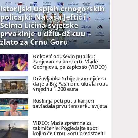
Istorijski uspjeh crnogorskih
policajki: Nataša Jeftić i
Selma Ličina svjetske
prvakinje u džiu-džicuu –
zlato za Crnu Goru
Đoković oduševio publiku:
Zapjevao na koncertu Vlade
Georgieva, pa zaplesao (VIDEO)
Državljanka Srbije osumnjičena
da je u Big Fashionu ukrala robu
vrijednu 1.200 eura
Ruskinja peti put u karijeri
savladala prvu teniserku svijeta
VIDEO: Maša spremna za
takmičenje: Pogledajte spot
kojim će Crnu Goru predstaviti