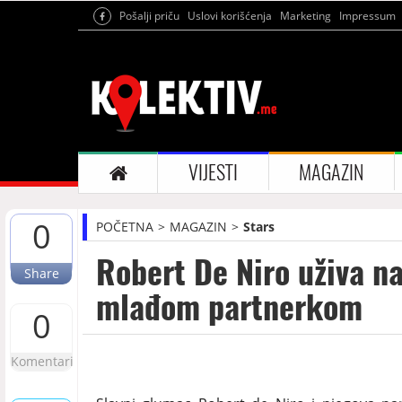
Pošalji priču
Uslovi korišćenja
Marketing
Impressum
VIJESTI
MAGAZIN
0
POČETNA
MAGAZIN
Stars
Robert De Niro uživa n
Share
mlađom partnerkom
0
Komentari