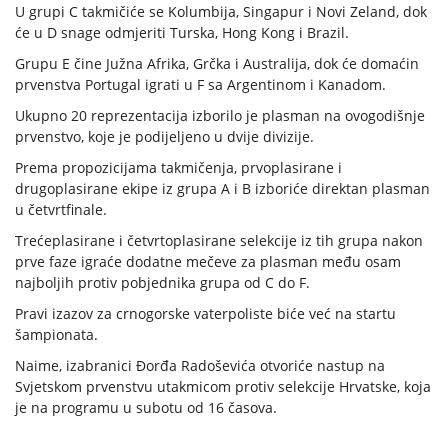
U grupi C takmičiće se Kolumbija, Singapur i Novi Zeland, dok
će u D snage odmjeriti Turska, Hong Kong i Brazil.
Grupu E čine Južna Afrika, Grčka i Australija, dok će domaćin
prvenstva Portugal igrati u F sa Argentinom i Kanadom.
Ukupno 20 reprezentacija izborilo je plasman na ovogodišnje
prvenstvo, koje je podijeljeno u dvije divizije.
Prema propozicijama takmičenja, prvoplasirane i
drugoplasirane ekipe iz grupa A i B izboriće direktan plasman
u četvrtfinale.
Trećeplasirane i četvrtoplasirane selekcije iz tih grupa nakon
prve faze igraće dodatne mečeve za plasman među osam
najboljih protiv pobjednika grupa od C do F.
Pravi izazov za crnogorske vaterpoliste biće već na startu
šampionata.
Naime, izabranici Đorđa Radoševića otvoriće nastup na
Svjetskom prvenstvu utakmicom protiv selekcije Hrvatske, koja
je na programu u subotu od 16 časova.