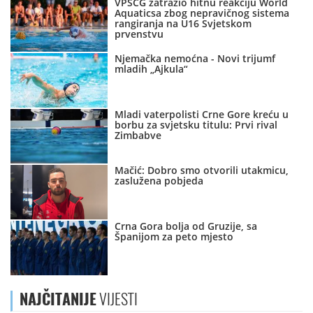
VPSCG zatražio hitnu reakciju World
Aquaticsa zbog nepravičnog sistema
rangiranja na U16 Svjetskom
prvenstvu
Njemačka nemoćna - Novi trijumf
mladih „Ajkula“
Mladi vaterpolisti Crne Gore kreću u
borbu za svjetsku titulu: Prvi rival
Zimbabve
Mačić: Dobro smo otvorili utakmicu,
zaslužena pobjeda
Crna Gora bolja od Gruzije, sa
Španijom za peto mjesto
NAJČITANIJE
VIJESTI