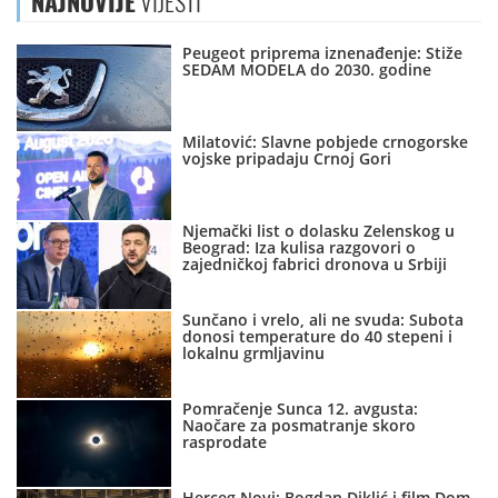
NAJNOVIJE
VIJESTI
Peugeot priprema iznenađenje: Stiže
SEDAM MODELA do 2030. godine
Milatović: Slavne pobjede crnogorske
vojske pripadaju Crnoj Gori
Njemački list o dolasku Zelenskog u
Beograd: Iza kulisa razgovori o
zajedničkoj fabrici dronova u Srbiji
Sunčano i vrelo, ali ne svuda: Subota
donosi temperature do 40 stepeni i
lokalnu grmljavinu
Pomračenje Sunca 12. avgusta:
Naočare za posmatranje skoro
rasprodate
Herceg Novi: Bogdan Diklić i film Dom