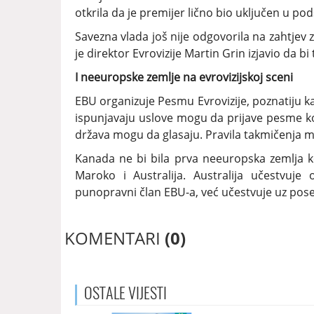
otkrila da je premijer lično bio uključen u pods
Savezna vlada još nije odgovorila na zahtje
je direktor Evrovizije Martin Grin izjavio da 
I neeuropske zemlje na evrovizijskoj sceni
EBU organizuje Pesmu Evrovizije, poznatiju kao
ispunjavaju uslove mogu da prijave pesme koj
država mogu da glasaju. Pravila takmičenja m
Kanada ne bi bila prva neeuropska zemlja koj
Maroko i Australija. Australija učestvuje
punopravni član EBU-a, već učestvuje uz po
KOMENTARI
(0)
OSTALE
VIJESTI