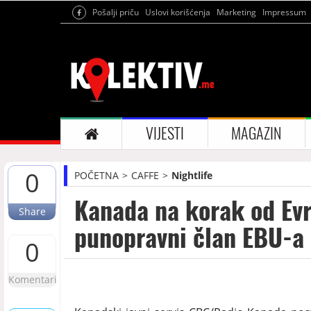
Pošalji priču
Uslovi korišćenja
Marketing
Impressum
VIJESTI
MAGAZIN
0
POČETNA
CAFFE
Nightlife
Kanada na korak od Evr
Share
punopravni član EBU-a
0
Komentari