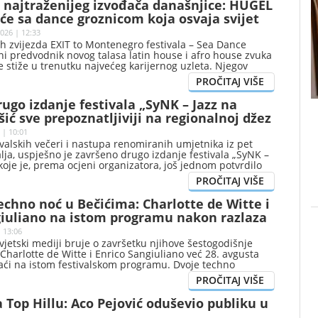
 najtraženijeg izvođača današnjice: HUGEL
iće sa dance groznicom koja osvaja svijet
026 | 12:33
h zvijezda EXIT to Montenegro festivala – Sea Dance
lni predvodnik novog talasa latin house i afro house zvuka
 stiže u trenutku najvećeg karijernog uzleta. Njegov
vin’ To The Sun nalazi se na prvom mjestu globalne
dok Jamaican (Bam Bam) zauzima drugu poziciju, čime
rstar u aktuelnom presjeku čuva vrh globalnog
ugo izdanje festivala „SyNK – Jazz na
šić sve prepoznatljiviji na regionalnoj džez
 | 10:01
valskih večeri i nastupa renomiranih umjetnika iz pet
ja, uspješno je završeno drugo izdanje festivala „SyNK –
 koje je, prema ocjeni organizatora, još jednom potvrdilo
ima sve značajnije mjesto na mapi regionalnih džez
techno noć u Bečićima: Charlotte de Witte i
giuliano na istom programu nakon razlaza
 13:06
svjetski mediji bruje o završetku njihove šestogodišnje
 Charlotte de Witte i Enrico Sangiuliano već 28. avgusta
aći na istom festivalskom programu. Dvoje techno
iće iste večeri na Sea Dance Editionu u Bečićima, na
a dva trenutno najavljena događaja koja se do kraja
uju u kalendarima oba izvođača, dajući novo značenje
 Top Hillu: Aco Pejović oduševio publiku u
 da će ostati „uvijek povezani muzikom”.