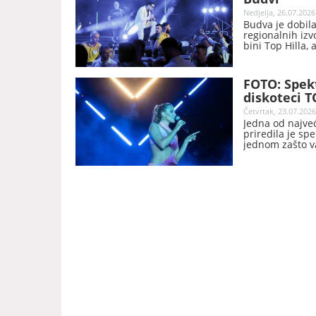
Nedjelja, 26.07.2026
Budva je dobila
regionalnih izv
bini Top Hilla, 
FOTO: Spek
diskoteci T
Četvrtak, 23.07.2026
Jedna od najveć
priredila je sp
jednom zašto va
prostorima.