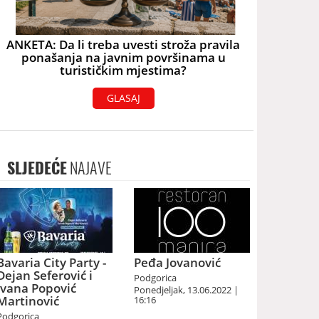
ANKETA: Da li treba uvesti stroža pravila
ponašanja na javnim površinama u
turističkim mjestima?
GLASAJ
SLJEDEĆE
NAJAVE
Bavaria City Party -
Peđa Jovanović
Dejan Seferović i
Podgorica
Ivana Popović
Ponedjeljak, 13.06.2022 |
Martinović
16:16
Podgorica