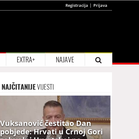
Registracija
Prijava
EXTRA+
NAJAVE
NAJČITANIJE
VIJESTI
Vuksanović čestitao Dan
pobjede: Hrvati u Crnoj Gori