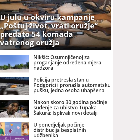
U julu u okviru kampanje
„Poštuj život, vrati oružje“
predato 54 komada
vatrenog oružja
Nikšić: Osumnjičenoj za
proganjanje određena mjera
nadzora
Policija pretresla stan u
Podgorici i pronašla automatsku
pušku, jedna osoba uhapšena
Nakon skoro 30 godina počinje
suđenje za ubistvo Tupaka
Šakura: Isplivali novi detalji
U ponedjeljak počinje
distribucija besplatnih
udžbenika