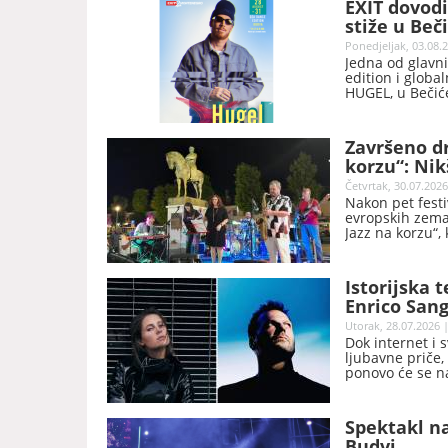
EXIT dovodi
stiže u Beč
Ponedjeljak, 03.08.2
Jedna od glavni
edition i globa
HUGEL, u Bečiće
aktuelni hit Mo
Shazam liste, 
francuski supe
Završeno dr
Shazama.
korzu“: Nik
sceni
Četvrtak, 30.07.2026
Nakon pet festi
evropskih zemal
Jazz na korzu“,
da Nikšić zauz
festivala.
Istorijska 
Enrico San
Utorak, 28.07.2026 |
Dok internet i 
ljubavne priče,
ponovo će se n
velikana nastup
jednom od sveg
godine pojavlj
Spektakl na
njihovoj poruci
Budvi