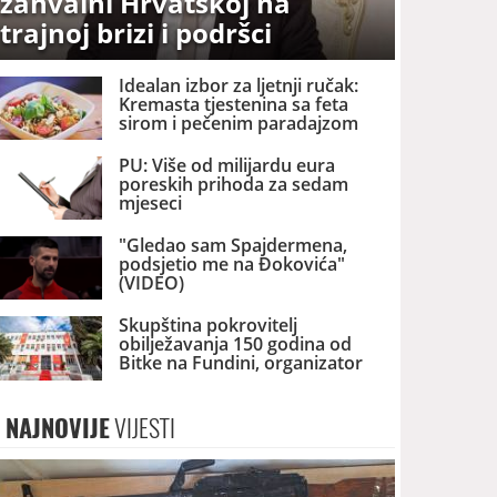
zahvalni Hrvatskoj na
trajnoj brizi i podršci
Idealan izbor za ljetnji ručak:
Kremasta tjestenina sa feta
sirom i pečenim paradajzom
PU: Više od milijardu eura
poreskih prihoda za sedam
mjeseci
"Gledao sam Spajdermena,
podsjetio me na Đokovića"
(VIDEO)
Skupština pokrovitelj
obilježavanja 150 godina od
Bitke na Fundini, organizator
Srpski nacionalni savjet
NAJNOVIJE
VIJESTI