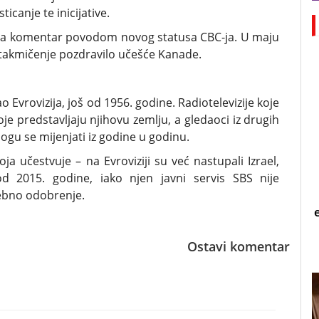
ticanje te inicijative.
v za komentar povodom novog statusa CBC-ja. U maju
bi takmičenje pozdravilo učešće Kanade.
 Evrovizija, još od 1956. godine. Radiotelevizije koje
e predstavljaju njihovu zemlju, a gledaoci iz drugih
ogu se mijenjati iz godine u godinu.
a učestvuje – na Evroviziji su već nastupali Izrael,
 od 2015. godine, iako njen javni servis SBS nije
sebno odobrenje.
Ostavi komentar