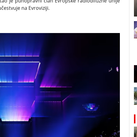
tao je punopravni član Evropske radiodifuzne unije
estvuje na Evroviziji.