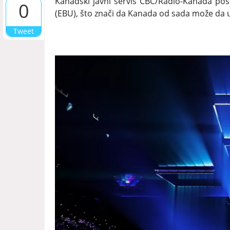
Kanadski javni servis CBC/Radio-Kanada pos
0
(EBU), što znači da Kanada od sada može da uč
Tweet