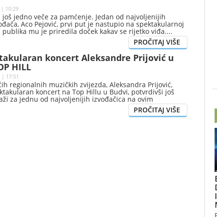
 | 10:29
 još jedno veče za pamćenje. Jedan od najvoljenijih
ođača, Aco Pejović, prvi put je nastupio na spektakularnoj
a publika mu je priredila doček kakav se rijetko viđa.
takularan koncert Aleksandre Prijović u
OP HILL
 | 17:51
ih regionalnih muzičkih zvijezda, Aleksandra Prijović,
ektakularan koncert na Top Hillu u Budvi, potvrdivši još
ži za jednu od najvoljenijih izvođačica na ovim