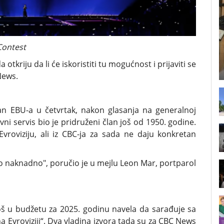
Contest
 otkriju da li će iskoristiti tu mogućnost i prijaviti se
News.
n EBU-a u četvrtak, nakon glasanja na generalnoj
vni servis bio je pridruženi član još od 1950. godine.
roviziju, ali iz CBC-ja za sada ne daju konkretan
o naknadno", poručio je u mejlu Leon Mar, portparol
još u budžetu za 2025. godinu navela da sarađuje sa
a Evroviziji“. Dva vladina izvora tada su za CBC News