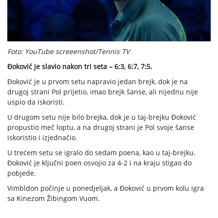
Foto: YouTube screeenshot/Tennis TV
Đoković je slavio nakon tri seta – 6:3, 6:7, 7:5.
Đoković je u prvom setu napravio jedan brejk, dok je na
drugoj strani Pol prijetio, imao brejk šanse, ali nijednu nije
uspio da iskoristi.
U drugom setu nije bilo brejka, dok je u taj-brejku Đoković
propustio meč loptu, a na drugoj strani je Pol svoje šanse
iskoristio i izjednačio.
U trećem setu se igralo do sedam poena, kao u taj-brejku.
Đoković je ključni poen osvojio za 4-2 i na kraju stigao do
pobjede.
Vimbldon počinje u ponedjeljak, a Đoković u prvom kolu igra
sa Kinezom Žibingom Vuom.