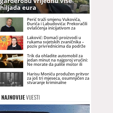
garderobu vrijednu više
hiljada eura
Perić traži smjenu Vukovića,
Đurića i Labudovića: Prekoračili
ovlašćenja inicijativom za
promjenu naziva NB
Laković: Domaći proizvodi u
rukama svjetskih zvaničnika –
poziv privrednicima da podrže
promociju Crne Gore
Trik da ohladite automobil za
jedan minut na najgoroj vrućini:
Ne morate da palite motor ili
klima uređaj
Harisu Moniću produžen pritvor
za još tri mjeseca, osumnjičen za
stvaranje kriminalne
organizacije i šverc narkotika
NAJNOVIJE
VIJESTI