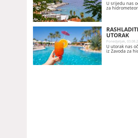
U srijedu nas 
za hidrometeoro
RASHLADITE
UTORAK
Ponedjeljak, 03.08.2
U utorak nas oč
iz Zavoda za hi