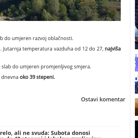
b do umjeren razvoj oblačnosti.
a. Jutarnja temperatura vazduha od 12 do 27,
najviša
ar slab do umjeren promjenljivog smjera.
ša dnevna
oko 39 stepeni.
Ostavi komentar
relo, ali ne svuda: Subota donosi