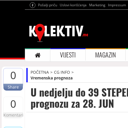
Pošalji priču
Uslovi korišćenja
Marketing
Impressum
VIJESTI
MAGAZIN
0
POČETNA
CG INFO
Vremenska prognoza
Share
U nedjelju do 39 STEPE
prognozu za 28. JUN
0
Komentari