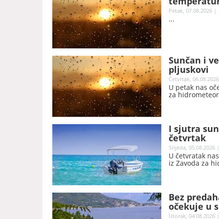
temperature
Petak, 07.08.2026 | 
Sunčan i v
pljuskovi
Četvrtak, 06.08.2026
U petak nas oč
za hidrometeoro
I sjutra su
četvrtak
Srijeda, 05.08.2026 
U četvratak nas
iz Zavoda za hi
Bez predah
očekuje u s
Utorak, 04.08.2026 |