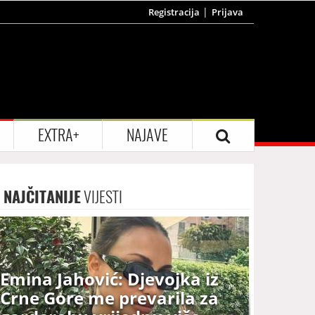
Registracija
Prijava
EXTRA+
NAJAVE
NAJČITANIJE
VIJESTI
Emina Jahović: Djevojka iz
Crne Gore me prevarila za