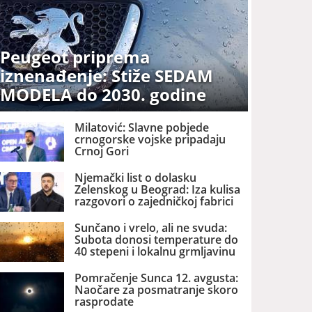
Peugeot priprema
iznenađenje: Stiže SEDAM
MODELA do 2030. godine
Milatović: Slavne pobjede
crnogorske vojske pripadaju
Crnoj Gori
Njemački list o dolasku
Zelenskog u Beograd: Iza kulisa
razgovori o zajedničkoj fabrici
dronova u Srbiji
Sunčano i vrelo, ali ne svuda:
Subota donosi temperature do
40 stepeni i lokalnu grmljavinu
Pomračenje Sunca 12. avgusta:
Naočare za posmatranje skoro
rasprodate