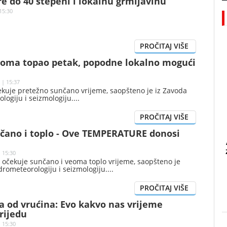
 do 40 stepeni i lokalnu grmljavinu
15:30
eoma topao petak, popodne lokalno mogući
 | 15:37
ekuje pretežno sunčano vrijeme, saopšteno je iz Zavoda
logiju i seizmologiju.
nčano i toplo - Ove TEMPERATURE donosi
| 15:30
 očekuje sunčano i veoma toplo vrijeme, saopšteno je
drometeorologiju i seizmologiju.
a od vrućina: Evo kakvo nas vrijeme
rijedu
 15:30