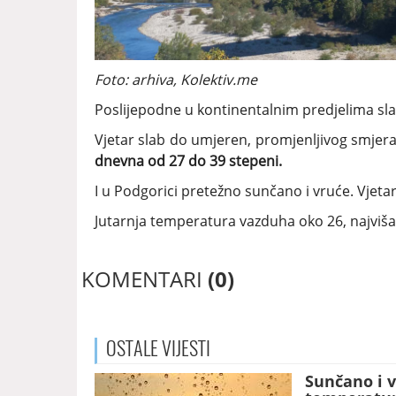
Foto: arhiva, Kolektiv.me
Poslijepodne u kontinentalnim predjelima sla
Vjetar slab do umjeren, promjenljivog smjer
dnevna od 27 do 39 stepeni.
I u Podgorici pretežno sunčano i vruće. Vjet
Jutarnja temperatura vazduha oko 26, najvi
KOMENTARI
(0)
OSTALE
VIJESTI
Sunčano i v