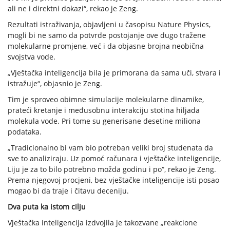
ali ne i direktni dokazi“, rekao je Zeng.
Rezultati istraživanja, objavljeni u časopisu Nature Physics,
mogli bi ne samo da potvrde postojanje ove dugo tražene
molekularne promjene, već i da objasne brojna neobična
svojstva vode.
„Vještačka inteligencija bila je primorana da sama uči, stvara i
istražuje“, objasnio je Zeng.
Tim je sproveo obimne simulacije molekularne dinamike,
prateći kretanje i međusobnu interakciju stotina hiljada
molekula vode. Pri tome su generisane desetine miliona
podataka.
„Tradicionalno bi vam bio potreban veliki broj studenata da
sve to analiziraju. Uz pomoć računara i vještačke inteligencije,
Liju je za to bilo potrebno možda godinu i po“, rekao je Zeng.
Prema njegovoj procjeni, bez vještačke inteligencije isti posao
mogao bi da traje i čitavu deceniju.
Dva puta ka istom cilju
Vještačka inteligencija izdvojila je takozvane „reakcione