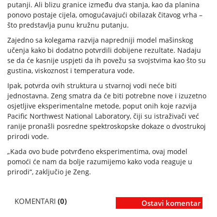
putanji. Ali blizu granice između dva stanja, kao da planina
ponovo postaje cijela, omogućavajući obilazak čitavog vrha –
što predstavlja punu kružnu putanju.
Zajedno sa kolegama razvija napredniji model mašinskog
učenja kako bi dodatno potvrdili dobijene rezultate. Nadaju
se da će kasnije uspjeti da ih povežu sa svojstvima kao što su
gustina, viskoznost i temperatura vode.
Ipak, potvrda ovih struktura u stvarnoj vodi neće biti
jednostavna. Zeng smatra da će biti potrebne nove i izuzetno
osjetljive eksperimentalne metode, poput onih koje razvija
Pacific Northwest National Laboratory, čiji su istraživači već
ranije pronašli posredne spektroskopske dokaze o dvostrukoj
prirodi vode.
„Kada ovo bude potvrđeno eksperimentima, ovaj model
pomoći će nam da bolje razumijemo kako voda reaguje u
prirodi“, zaključio je Zeng.
KOMENTARI
(0)
Ostavi komentar