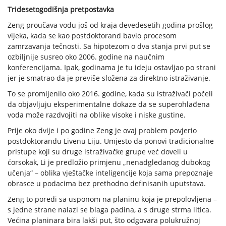
Tridesetogodišnja pretpostavka
Zeng proučava vodu još od kraja devedesetih godina prošlog
vijeka, kada se kao postdoktorand bavio procesom
zamrzavanja tečnosti. Sa hipotezom o dva stanja prvi put se
ozbiljnije susreo oko 2006. godine na naučnim
konferencijama. Ipak, godinama je tu ideju ostavljao po strani
jer je smatrao da je previše složena za direktno istraživanje.
To se promijenilo oko 2016. godine, kada su istraživači počeli
da objavljuju eksperimentalne dokaze da se superohlađena
voda može razdvojiti na oblike visoke i niske gustine.
Prije oko dvije i po godine Zeng je ovaj problem povjerio
postdoktorandu Livenu Liju. Umjesto da ponovi tradicionalne
pristupe koji su druge istraživačke grupe već doveli u
ćorsokak, Li je predložio primjenu „nenadgledanog dubokog
učenja“ – oblika vještačke inteligencije koja sama prepoznaje
obrasce u podacima bez prethodno definisanih uputstava.
Zeng to poredi sa usponom na planinu koja je prepolovljena –
s jedne strane nalazi se blaga padina, a s druge strma litica.
Većina planinara bira lakši put, što odgovara polukružnoj