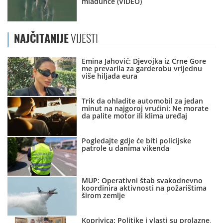
mladunče (VIDEO)
NAJČITANIJE
VIJESTI
Emina Jahović: Djevojka iz Crne Gore
me prevarila za garderobu vrijednu
više hiljada eura
Trik da ohladite automobil za jedan
minut na najgoroj vrućini: Ne morate
da palite motor ili klima uređaj
Pogledajte gdje će biti policijske
patrole u danima vikenda
MUP: Operativni štab svakodnevno
koordinira aktivnosti na požarištima
širom zemlje
Koprivica: Politike i vlasti su prolazne,