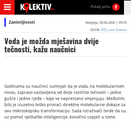
Pošalji priču
Zanimljivosti
Nedjelja, 28.06.2026 | 09:35
IZVOR:
RTS, Live Science
Voda je možda mješavina dvije
tečnosti, kažu naučnici
Godinama su naučnici sumnjali da je voda, na molekularnom
nivou, zapravo sastavljena od dvije različite tečnosti – jedne
gušće i jedne rjeđe – koje se neprestano smjenjuju. Međutim,
bilo je izuzetno teško pronaći direktne molekularne dokaze za
ovu mikroskopsku transformaciju. Sada istraživači tvrde da su,
uz pomoć vještačke inteligencije, konačno uspjeli u tome.