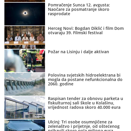
Pomračenje Sunca 12. avgusta:
Naočare za posmatranje skoro
rasprodate
Herceg Novi: Bogdan Diklić i film Dom
otvaraju 39. Filmski festival
Požar na Lisinju i dalje aktivan
Polovina svjetskih hidroelektrana bi
mogla da postane nefunkcionalna do
2060. godine
Raspisan tender za obnovu parketa u
fiskulturnoj sali škole u Kolašinu,
vrijednost radova skoro 40.000 eura
Ulcinj: Tri osobe osumnjičene za
zelenaštvo i prijetnje, od oštećenog
pribavili skoro pola miliona eura