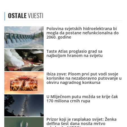
OSTALE
VIJESTI
Polovina svjetskih hidroelektrana bi
mogla da postane nefunkcionalna do
2060. godine
Taste Atlas proglasio grad sa
najboljom hranom na svijetu
Ibiza zove: Ploom prvi put vodi svoje
korisnike na nezaboravno putovanje u
okviru nagradnog konkursa
U Mliječnom putu možda se krije čak
170 miliona crnih rupa
Prizor koji je rasplakao svijet: Ženka
delfina šest dana nosila mrtvo