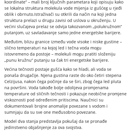
koordinate“ – mali broj ključnih parametara koji opisuju kako
se lokalna struktura molekula vode mijenja iz gušćeg u rjeđi
oblik i obrnuto.Istraživači su otkrili da način na koji jedna
struktura prelazi u drugu zavisi od uslova u okruženju. U
većini slučajeva prelaz se odvija takozvanom „polukružnom“
putanjom, uz savladavanje samo jedne energetske barijere.
Međutim, blizu granice između vode visoke i niske gustine –
slično temperaturi na kojoj led i tečna voda mogu
istovremeno da postoje – molekuli mogu pratiti složeniju
„punu kružnu“ putanju sa čak tri energetske barijere.
Većina tečnosti postaje gušća kako se hladi, ali voda se
ponaša drugačije. Njena gustina raste do oko četiri stepena
Celzijusa, nakon čega počinje da se širi, zbog čega led pluta
na površini. Voda takođe bolje odolijeva promjenama
temperature od sličnih tečnosti i pokazuje neobične promjene
viskoznosti pod određenim pritiscima. Naučnici su
dokumentovali brojne anomalije povezane s vodom i
sumnjaju da su sve one međusobno povezane.
Model dva stanja predstavlja pokušaj da se pronađe
jedinstveno objašnjenje za ova svojstva.