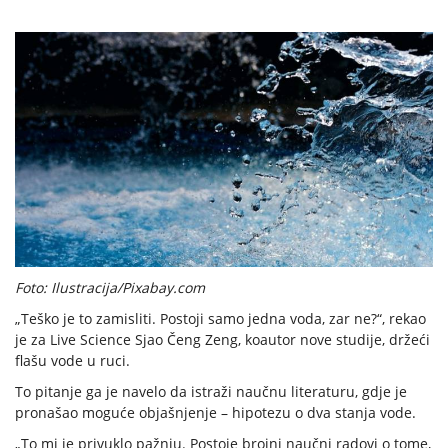
Foto: Ilustracija/Pixabay.com
„Teško je to zamisliti. Postoji samo jedna voda, zar ne?“, rekao
je za Live Science Sjao Čeng Zeng, koautor nove studije, držeći
flašu vode u ruci.
To pitanje ga je navelo da istraži naučnu literaturu, gdje je
pronašao moguće objašnjenje – hipotezu o dva stanja vode.
„To mi je privuklo pažnju. Postoje brojni naučni radovi o tome,