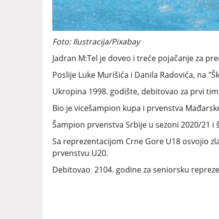
Foto: Ilustracija/Pixabay
Jadran M:Tel je doveo i treće pojačanje za pr
Poslije Luke Murišića i Danila Radovića, na "Šk
Ukropina 1998. godište, debitovao za prvi tim
Bio je vicešampion kupa i prvenstva Mađarske
Šampion prvenstva Srbije u sezoni 2020/21 i 
Sa reprezentacijom Crne Gore U18 osvojio zl
prvenstvu U20.
Debitovao 2104. godine za seniorsku reprezent