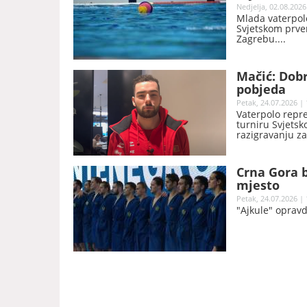
Nedjelja, 02.08.2026
Mlada vaterpolo
Svjetskom prven
Zagrebu.
Mačić: Dobr
pobjeda
Petak, 24.07.2026 | 
Vaterpolo repr
turniru Svjetsk
razigravanju z
18:16.
Crna Gora b
mjesto
Petak, 24.07.2026 | 
"Ajkule" opravd