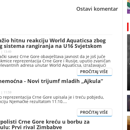
Ostavi komentar
žio hitnu reakciju World Aquaticsa zbog
g sistema rangiranja na U16 Svjetskom
 | 13:49
vački savez Crne Gore obavještava javnost da je još juče
takmice reprezentacija Crne Gore i Rusije, uputio zvaničan
elevantnih adresa unutar World Aquaticsa, izražavajući
utost zbog sistema bodovanja i rangiranja koji se
Svjetskom prvenstvu za vaterpoliste do 16 godina u
emoćna - Novi trijumf mladih „Ajkula“
 | 11:59
 reprezentacija Crne Gore upisala je i treću pobjedu,
kciju Njemačke rezultatom 11:10.
polisti Crne Gore kreću u borbu za
tulu: Prvi rival Zimbabve