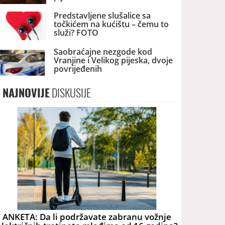
Predstavljene slušalice sa
točkićem na kućištu – čemu to
služi? FOTO
Saobraćajne nezgode kod
Vranjine i Velikog pijeska, dvoje
povrijeđenih
NAJNOVIJE
DISKUSIJE
ANKETA: Da li podržavate zabranu vožnje