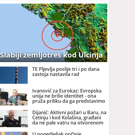
Slabiji zemljotres kod Ulcinja
TE Pljevlja poslije tri i po dana
zastoja nastavila rad
Ivanović za Eurokaz: Evropska
unija ne briše identitet - ona
pruža priliku da ga predstavimo
Evropi i svijetu
Dijanić: Aktivni požari u Baru, na
Cetinju i kod Kolašina, građani
da ne pale vatru na otvorenom
U ponedjeljak počinje