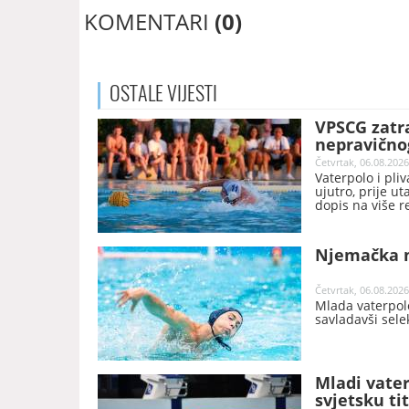
KOMENTARI
(0)
OSTALE
VIJESTI
VPSCG zatra
nepravično
prvenstvu
Četvrtak, 06.08.2026
Vaterpolo i pli
ujutro, prije u
dopis na više r
ozbiljnu zabrin
primjenjuje na 
Zagrebu.
Njemačka n
Četvrtak, 06.08.2026
Mlada vaterpolo
savladavši sele
Mladi vater
svjetsku ti