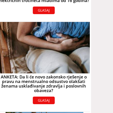
električnih trotineta mlađima od 16 godina?
GLASAJ
ANKETA: Da li će novo zakonsko rješenje o
pravu na menstrualno odsustvo olakšati
ženama usklađivanje zdravlja i poslovnih
obaveza?
GLASAJ