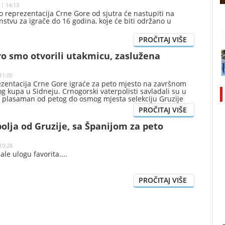
 | 14:13
 reprezentacija Crne Gore od sjutra će nastupiti na
stvu za igrače do 16 godina, koje će biti održano u
o smo otvorili utakmicu, zaslužena
11:00
ezentacija Crne Gore igraće za peto mjesto na završnom
og kupa u Sidneju. Crnogorski vaterpolisti savladali su u
a plasaman od petog do osmog mjesta selekciju Gruzije
olja od Gruzije, sa Španijom za peto
10:28
ale ulogu favorita.