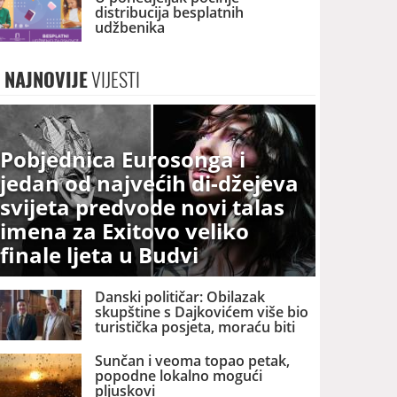
distribucija besplatnih
udžbenika
NAJNOVIJE
VIJESTI
Pobjednica Eurosonga i
jedan od najvećih di-džejeva
svijeta predvode novi talas
imena za Exitovo veliko
finale ljeta u Budvi
Danski političar: Obilazak
skupštine s Dajkovićem više bio
turistička posjeta, moraću biti
pažljiviji kome ću biti vodič
Sunčan i veoma topao petak,
popodne lokalno mogući
pljuskovi