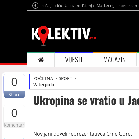
Pošalji priču
Uslovi korišćenja
Marketing
Impressum
VIJESTI
MAGAZIN
0
POČETNA
SPORT
Vaterpolo
Share
Ukropina se vratio u Ja
0
Komentari
Novljani doveli reprezentativca Crne Gore.