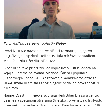
Foto: YouTube screenshot/Justin Bieber
Izvori iz FIFA-e navode da zvaničnici razmatraju njegovo
uključivanje u spektakl koji se 19. jula održava na stadionu
MetLife u Nju Džerziju, piše TMZ.
Biber bi se tako pridružio već impresivnoj listi izvođača na
kojoj su, prema najavama, Madona, Šakira i popularni
južnokorejski bend BTS. Angažovanje kanadske zvijezde za
FIFA-u imalo bi smisla i zbog njegove nedavne povezanosti s
turnirom.
Naime, Džastin i njegova supruga Hejli Biber bili su u centru
pažnje na svečanom otvaranju Svjetskog prvenstva u Inglvudu
prije nekoliko nedjelja. Tom prilikom Džastin je iznenadio VIP