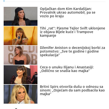
Opljačkan dom Kim Kardašijan:
Provalnik ukrao automobil, pa se
vozio po kraju
Tihi „rat“: Pjesme Tejlor Svift uklonjene
iz objava Bijele kuće i Trampove
kampanje
Dženifer Aniston o decenijskoj borbi za
potomstvo: „Sve te godine i godine
spekulacija“
Ceca o unuku Ilijanu i Anastasiji:
„Odlično se snašla kao majka“
Britni Spirs otvorila dušu o odnosu sa
sinom: „Osjećam da sam podbacila kao
majka“