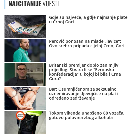
NAJČITANIJE
VIJESTI
Gdje su najveće, a gdje najmanje plate
u Crnoj Gori
Perović ponosan na mlade „lavice“:
Ovo srebro pripada cijeloj Crnoj Gori
Britanski premijer dobio zanimljiv
prijedlog: Stvara li se "Evropska
konfederacija" u kojoj bi bila i Crna
Gora?
Bar: Osumnjičenom za seksualno
uznemiravanje djevojčice na plaži
određeno zadržavanje
Tokom vikenda uhapšeno 88 vozača,
gotovo polovina zbog alkohola