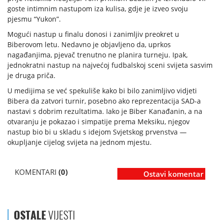
goste intimnim nastupom iza kulisa, gdje je izveo svoju
pjesmu “Yukon”.
Mogući nastup u finalu donosi i zanimljiv preokret u
Biberovom letu. Nedavno je objavljeno da, uprkos
nagađanjima, pjevač trenutno ne planira turneju. Ipak,
jednokratni nastup na najvećoj fudbalskoj sceni svijeta sasvim
je druga priča.
U medijima se već spekuliše kako bi bilo zanimljivo vidjeti
Bibera da zatvori turnir, posebno ako reprezentacija SAD-a
nastavi s dobrim rezultatima. Iako je Biber Kanađanin, a na
otvaranju je pokazao i simpatije prema Meksiku, njegov
nastup bio bi u skladu s idejom Svjetskog prvenstva —
okupljanje cijelog svijeta na jednom mjestu.
KOMENTARI
(0)
Ostavi komentar
OSTALE
VIJESTI