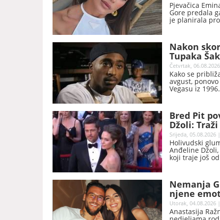
Pjevačica Emina
Gore predala ga
je planirala pr
Nakon skor
Tupaka Šaku
Četvrtak, 06.08.2026
Kako se približ
avgust, ponovo 
Vegasu iz 1996.
Bred Pit po
Džoli: Traž
Srijeda, 05.08.2026 
Holivudski glum
Anđeline Džoli
koji traje još o
Nemanja Gu
njene emot
šta je dobr
Utorak, 04.08.2026 |
Anastasija Ražn
nedjeljama rodit