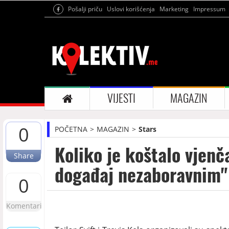
Pošalji priču
Uslovi korišćenja
Marketing
Impressum
VIJESTI
MAGAZIN
0
POČETNA
MAGAZIN
Stars
Koliko je koštalo vjenča
Share
događaj nezaboravnim"
0
Komentari