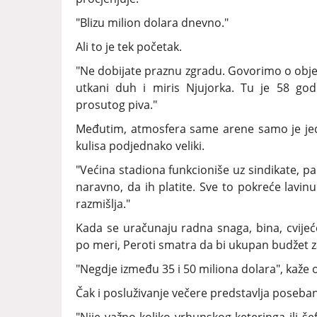
"Blizu milion dolara dnevno."
Ali to je tek početak.
"Ne dobijate praznu zgradu. Govorimo o obje
utkani duh i miris Njujorka. Tu je 58 god
prosutog piva."
Međutim, atmosfera same arene samo je jedan 
kulisa podjednako veliki.
"Većina stadiona funkcioniše uz sindikate, pa
naravno, da ih platite. Sve to pokreće lavin
razmišlja."
Kada se uračunaju radna snaga, bina, cvijeće
po meri, Peroti smatra da bi ukupan budžet 
"Negdje između 35 i 50 miliona dolara", kaže 
Čak i posluživanje večere predstavlja poseban