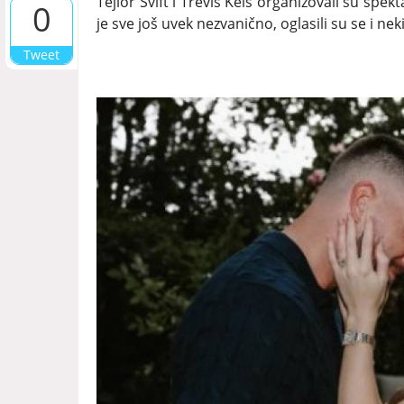
Tejlor Svift i Trevis Kels organizovali su sp
0
je sve još uvek nezvanično, oglasili su se i neki
Tweet