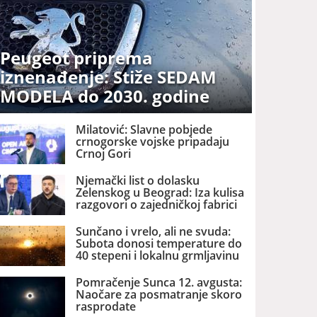
Peugeot priprema
iznenađenje: Stiže SEDAM
MODELA do 2030. godine
Milatović: Slavne pobjede
crnogorske vojske pripadaju
Crnoj Gori
Njemački list o dolasku
Zelenskog u Beograd: Iza kulisa
razgovori o zajedničkoj fabrici
dronova u Srbiji
Sunčano i vrelo, ali ne svuda:
Subota donosi temperature do
40 stepeni i lokalnu grmljavinu
Pomračenje Sunca 12. avgusta:
Naočare za posmatranje skoro
rasprodate