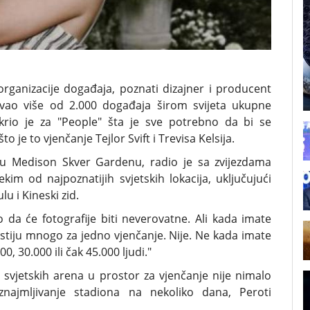
 organizacije događaja, poznati dizajner i producent
zovao više od 2.000 događaja širom svijeta ukupne
tkrio je za "People" šta je sve potrebno da bi se
 je to vjenčanje Tejlor Svift i Trevisa Kelsija.
j u Medison Skver Gardenu, radio je sa zvijezdama
m od najpoznatijih svjetskih lokacija, uključujući
lu i Kineski zid.
 da će fotografije biti neverovatne. Ali kada imate
ostiju mnogo za jedno vjenčanje. Nije. Ne kada imate
, 30.000 ili čak 45.000 ljudi."
 svjetskih arena u prostor za vjenčanje nije nimalo
iznajmljivanje stadiona na nekoliko dana, Peroti