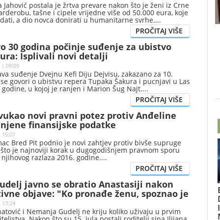
 Jahović postala je žrtva prevare nakon što je ženi iz Crne
rderobu, tašne i cipele vrijedne više od 50.000 eura, koje
odati, a dio novca donirati u humanitarne svrhe.
o 30 godina počinje suđenje za ubistvo
ra: Isplivali novi detalji
 | 09:09
ava suđenje Dvejnu Kefi Diju Dejvisu, zakazano za 10.
se govori o ubistvu repera Tupaka Šakura i pucnjavi u Las
 godine, u kojoj je ranjen i Marion Šug Najt.
vukao novi pravni potez protiv Anđeline
i njene finansijske podatke
| 15:07
ac Bred Pit podnio je novi zahtjev protiv bivše supruge
, što je najnoviji korak u dugogodišnjem pravnom sporu
d njihovog razlaza 2016. godine.
delj javno se obratio Anastasiji nakon
ivne objave: "Ko pronađe ženu, spoznao je
o"
 13:24
atović i Nemanja Gudelj ne kriju koliko uživaju u prvim
eljstva. Nakon što su 15. jula postali roditelji sina Ilijana,