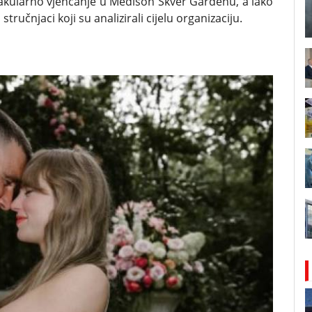
ektakularno vjenčanje u Medison Skver Gardenu, a iako
 stručnjaci koji su analizirali cijelu organizaciju.