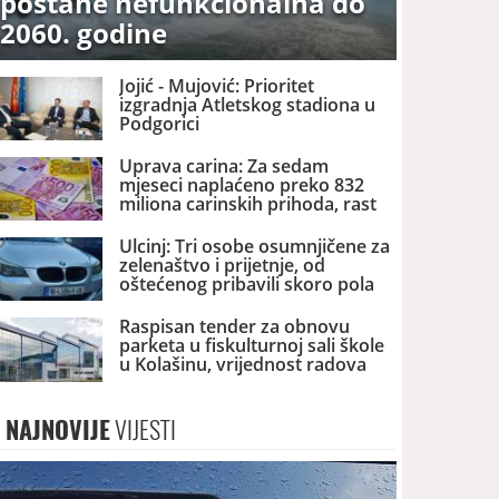
postane nefunkcionalna do
2060. godine
Jojić - Mujović: Prioritet
izgradnja Atletskog stadiona u
Podgorici
Uprava carina: Za sedam
mjeseci naplaćeno preko 832
miliona carinskih prihoda, rast
za preko pet odsto
Ulcinj: Tri osobe osumnjičene za
zelenaštvo i prijetnje, od
oštećenog pribavili skoro pola
miliona eura
Raspisan tender za obnovu
parketa u fiskulturnoj sali škole
u Kolašinu, vrijednost radova
skoro 40.000 eura
NAJNOVIJE
VIJESTI