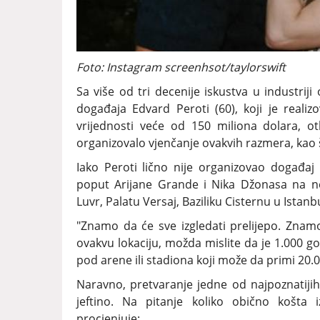
Foto: Instagram screenhsot/taylorswift
Sa više od tri decenije iskustva u industriji
događaja Edvard Peroti (60), koji je reali
vrijednosti veće od 150 miliona dolara, o
organizovalo vjenčanje ovakvih razmera, kao što
Iako Peroti lično nije organizovao događa
poput Arijane Grande i Nika Džonasa na neki
Luvr, Palatu Versaj, Baziliku Cisternu u Istanbu
"Znamo da će sve izgledati prelijepo. Znamo
ovakvu lokaciju, možda mislite da je 1.000 g
pod arene ili stadiona koji može da primi 20.000
Naravno, pretvaranje jedne od najpoznatijih
jeftino. Na pitanje koliko obično košta 
procjenjuje: