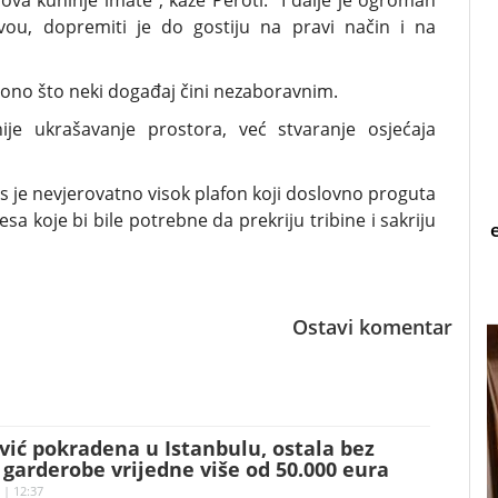
fova kuhinje imate", kaže Peroti. "I dalje je ogroman
ivou, dopremiti je do gostiju na pravi način i na
e ono što neki događaj čini nezaboravnim.
ije ukrašavanje prostora, već stvaranje osjećaja
 je nevjerovatno visok plafon koji doslovno proguta
sa koje bi bile potrebne da prekriju tribine i sakriju
Ostavi komentar
ić pokradena u Istanbulu, ostala bez
garderobe vrijedne više od 50.000 eura
 | 12:37