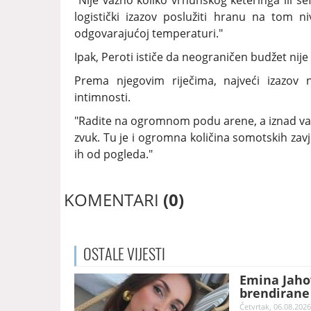
"Nije važno koliko vrhunskog keteringa ili še
logistički izazov poslužiti hranu na tom n
odgovarajućoj temperaturi."
Ipak, Peroti ističe da neograničen budžet nij
Prema njegovim riječima, najveći izazov n
intimnosti.
"Radite na ogromnom podu arene, a iznad vas
zvuk. Tu je i ogromna količina somotskih zavje
ih od pogleda."
KOMENTARI
(0)
OSTALE
VIJESTI
Emina Jahov
brendirane 
Četvrtak, 06.08.2026