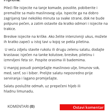
Pileći file isijecite na tanje komade, posolite, pobiberite i
premažite sa malo maslinovog ulja. Ispecite ga na dobro
zagrijanoj tavi nekoliko minuta sa svake strane, dok ne bude
potpuno pečen, a zatim ostavite da kratko odmori i isijecite na
trakice.
Breskve isijecite na kriške. Ako želite intenzivniji ukus, možete
ih kratko zapeći u istoj tavi u kojoj se pekla piletina.
U veću zdjelu stavite rukolu ili drugu zelenu salatu, dodajte
krastavac isječen na tanke kolutove, breskve, piletinu i
izmrvljeni feta sir. Pospite orasima ili bademima.
U manjoj posudi pomiješajte maslinovo ulje, limunov sok,
med, senf, so i biber. Prelijte salatu neposredno prije
serviranja i lagano promiješajte.
Salatu poslužite odmah, uz prepečeni hljeb ili
hladnu limunadu.
KOMENTARI
(0)
Ostavi komentar