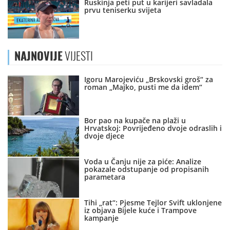
Ruskinja peti put u karijeri savladala
prvu teniserku svijeta
NAJNOVIJE
VIJESTI
Igoru Marojeviću „Brskovski groš“ za
roman „Majko, pusti me da idem“
Bor pao na kupače na plaži u
Hrvatskoj: Povrijeđeno dvoje odraslih i
dvoje djece
Voda u Čanju nije za piće: Analize
pokazale odstupanje od propisanih
parametara
Tihi „rat“: Pjesme Tejlor Svift uklonjene
iz objava Bijele kuće i Trampove
kampanje