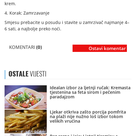
krem.
4. Korak: Zamrzavanje
Smjesu prebacite u posudu i stavite u zamrzivač najmanje 4–
6 sati, a najbolje preko noći.
KOMENTARI
(0)
Ostavi komentar
OSTALE
VIJESTI
Idealan izbor za ljetnji ručak: Kremasta
tjestenina sa feta sirom i pečenim
paradajzom
Ljekar otkriva zašto porcija pomfrita
na plaži nije nužno loš izbor tokom
velikih vrućina