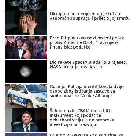
Ulcinjanin osumnjičen da je tukao
vanbračnu suprugu i prijetio joj smrću
Bred Pit povukao novi pravni potez
protiv Anđeline Džoli: Traži njene
finansijske podatke
Dio rakete SpaceX-a udario u Mjesec,
NASA očekuje novi krater
Gusinje: Policija identifikovala dvije
osobe zbog isticanja zastave sa
simbolima tzv. Velike Albanije
Šahmanović: CBAM mora biti
instrument koji podstiče
dekarbonizaciju, a ne prepreka
investicijama i razvoju
Bruner: Razgovara se o centrima za