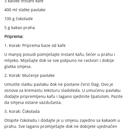
3 kašike instant kafe
400 ml slatke pavlake
100 g čokolade
5 g kakao praha
Priprema:
1. Korak: Priprema baze od kafe
U manjoj posudi pomiješajte instant kafu, šećer u prahu i
mlijeko. Miješajte dok se sve potpuno ne rastvori i dobije
glatka smjesa.
2. Korak: Mućenje pavlake
Umutite slatku pavlaku dok ne postane čvrst šlag. Ovo je
osnova za kremastu teksturu sladoleda. U umućenu pavlaku
dodajte pripremljenu kafu i lagano sjedinite špatulom. Pazite
da smjesa ostane vazdušasta.
3. Korak: Čokolada
Otopite čokoladu i dodajte je u smjesu zajedno sa kakaom u
prahu. Sve lagano promiješajte dok ne dobijete ujednačen