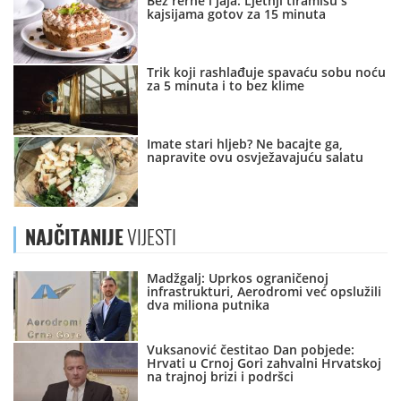
Bez rerne i jaja: Ljetnji tiramisu s
kajsijama gotov za 15 minuta
Trik koji rashlađuje spavaću sobu noću
za 5 minuta i to bez klime
Imate stari hljeb? Ne bacajte ga,
napravite ovu osvježavajuću salatu
NAJČITANIJE
VIJESTI
Madžgalj: Uprkos ograničenoj
infrastrukturi, Aerodromi već opslužili
dva miliona putnika
Vuksanović čestitao Dan pobjede:
Hrvati u Crnoj Gori zahvalni Hrvatskoj
na trajnoj brizi i podršci