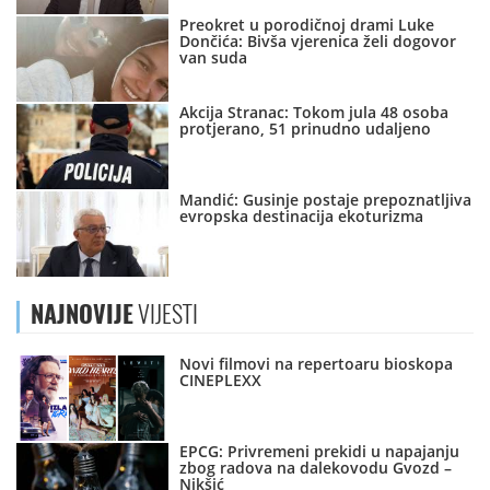
Preokret u porodičnoj drami Luke
Dončića: Bivša vjerenica želi dogovor
van suda
Akcija Stranac: Tokom jula 48 osoba
protjerano, 51 prinudno udaljeno
Mandić: Gusinje postaje prepoznatljiva
evropska destinacija ekoturizma
NAJNOVIJE
VIJESTI
Novi filmovi na repertoaru bioskopa
CINEPLEXX
EPCG: Privremeni prekidi u napajanju
zbog radova na dalekovodu Gvozd –
Nikšić