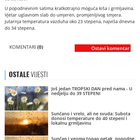
U popodnevnim satima kratkotrajno moguća kiša i grmljavina.
Vjetar uglavnom slab do umjeren, promjenljivog smjera.
Jutarnja temperatura vazduha oko 23 stepena, najviša dnevna
do 34 stepena.
KOMENTARI
(0)
Ostavi komentar
OSTALE
VIJESTI
Još jedan TROPSKI DAN pred nama - U
nedjelju do 39 STEPENI
Sunčano i vrelo, ali ne svuda: Subota
donosi temperature do 40 stepeni i
lokalnu grmljavinu
Sunčan i veoma topao petak, popodne