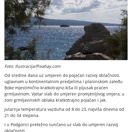
Foto: Ilustracija/Pixabay.com
Od sredine dana uz umjeren do pojačan razvoj oblačnosti,
uglavnom u kontinentalnim predjelima i planinskom zaleđu
Boke mjestimično kratkotrajno kiša ili pljusak praćen
grmljavinom. Vjetar slab do umjeren promjenljivog smjera, u
zoni grmljavinskih oblaka kratkotrajno pojačan i jak.
Jutarnja temperatura vazduha od 8 do 23, najviša dnevna od
21 do 34 stepena.
I u Podgorici pretežno sunčano uz slab do umjeren razvoj
oblačnosti.