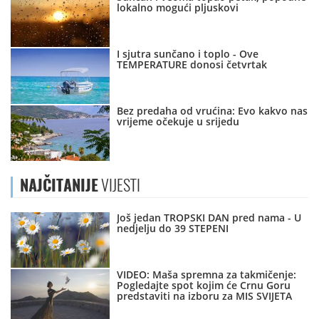
lokalno mogući pljuskovi
I sjutra sunčano i toplo - Ove
TEMPERATURE donosi četvrtak
Bez predaha od vrućina: Evo kakvo nas
vrijeme očekuje u srijedu
NAJČITANIJE
VIJESTI
Još jedan TROPSKI DAN pred nama - U
nedjelju do 39 STEPENI
VIDEO: Maša spremna za takmičenje:
Pogledajte spot kojim će Crnu Goru
predstaviti na izboru za MIS SVIJETA