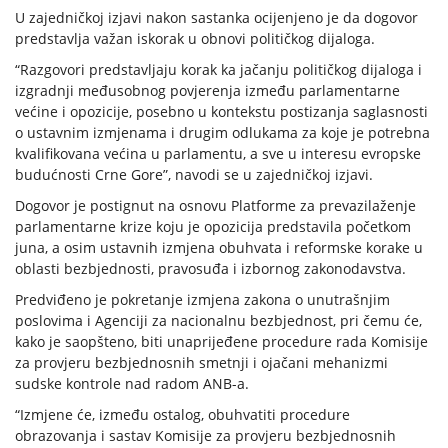
U zajedničkoj izjavi nakon sastanka ocijenjeno je da dogovor
predstavlja važan iskorak u obnovi političkog dijaloga.
“Razgovori predstavljaju korak ka jačanju političkog dijaloga i
izgradnji međusobnog povjerenja između parlamentarne
većine i opozicije, posebno u kontekstu postizanja saglasnosti
o ustavnim izmjenama i drugim odlukama za koje je potrebna
kvalifikovana većina u parlamentu, a sve u interesu evropske
budućnosti Crne Gore”, navodi se u zajedničkoj izjavi.
Dogovor je postignut na osnovu Platforme za prevazilaženje
parlamentarne krize koju je opozicija predstavila početkom
juna, a osim ustavnih izmjena obuhvata i reformske korake u
oblasti bezbjednosti, pravosuđa i izbornog zakonodavstva.
Predviđeno je pokretanje izmjena zakona o unutrašnjim
poslovima i Agenciji za nacionalnu bezbjednost, pri čemu će,
kako je saopšteno, biti unaprijeđene procedure rada Komisije
za provjeru bezbjednosnih smetnji i ojačani mehanizmi
sudske kontrole nad radom ANB-a.
“Izmjene će, između ostalog, obuhvatiti procedure
obrazovanja i sastav Komisije za provjeru bezbjednosnih