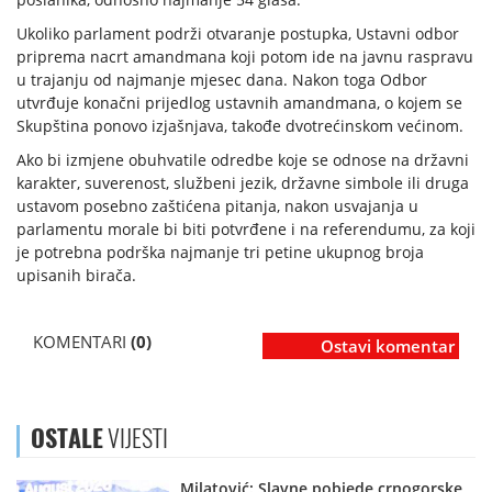
Ukoliko parlament podrži otvaranje postupka, Ustavni odbor
priprema nacrt amandmana koji potom ide na javnu raspravu
u trajanju od najmanje mjesec dana. Nakon toga Odbor
utvrđuje konačni prijedlog ustavnih amandmana, o kojem se
Skupština ponovo izjašnjava, takođe dvotrećinskom većinom.
Ako bi izmjene obuhvatile odredbe koje se odnose na državni
karakter, suverenost, službeni jezik, državne simbole ili druga
ustavom posebno zaštićena pitanja, nakon usvajanja u
parlamentu morale bi biti potvrđene i na referendumu, za koji
je potrebna podrška najmanje tri petine ukupnog broja
upisanih birača.
KOMENTARI
(0)
Ostavi komentar
OSTALE
VIJESTI
Milatović: Slavne pobjede crnogorske