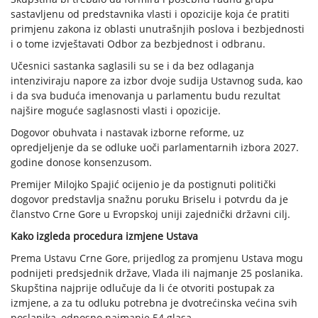
sastavljenu od predstavnika vlasti i opozicije koja će pratiti
primjenu zakona iz oblasti unutrašnjih poslova i bezbjednosti
i o tome izvještavati Odbor za bezbjednost i odbranu.
Učesnici sastanka saglasili su se i da bez odlaganja
intenziviraju napore za izbor dvoje sudija Ustavnog suda, kao
i da sva buduća imenovanja u parlamentu budu rezultat
najšire moguće saglasnosti vlasti i opozicije.
Dogovor obuhvata i nastavak izborne reforme, uz
opredjeljenje da se odluke uoči parlamentarnih izbora 2027.
godine donose konsenzusom.
Premijer Milojko Spajić ocijenio je da postignuti politički
dogovor predstavlja snažnu poruku Briselu i potvrdu da je
članstvo Crne Gore u Evropskoj uniji zajednički državni cilj.
Kako izgleda procedura izmjene Ustava
Prema Ustavu Crne Gore, prijedlog za promjenu Ustava mogu
podnijeti predsjednik države, Vlada ili najmanje 25 poslanika.
Skupština najprije odlučuje da li će otvoriti postupak za
izmjene, a za tu odluku potrebna je dvotrećinska većina svih
poslanika, odnosno najmanje 54 glasa.