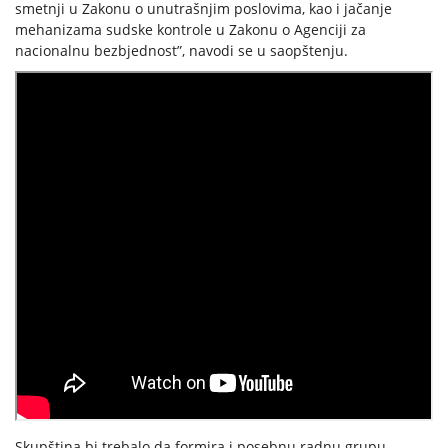
smetnji u Zakonu o unutrašnjim poslovima, kao i jačanje
mehanizama sudske kontrole u Zakonu o Agenciji za
nacionalnu bezbjednost”, navodi se u saopštenju.
Skupština bi trebalo da formira i posebnu radnu grupu