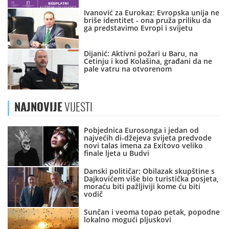
Ivanović za Eurokaz: Evropska unija ne
briše identitet - ona pruža priliku da
ga predstavimo Evropi i svijetu
Dijanić: Aktivni požari u Baru, na
Cetinju i kod Kolašina, građani da ne
pale vatru na otvorenom
NAJNOVIJE
VIJESTI
Pobjednica Eurosonga i jedan od
najvećih di-džejeva svijeta predvode
novi talas imena za Exitovo veliko
finale ljeta u Budvi
Danski političar: Obilazak skupštine s
Dajkovićem više bio turistička posjeta,
moraću biti pažljiviji kome ću biti
vodič
Sunčan i veoma topao petak, popodne
lokalno mogući pljuskovi