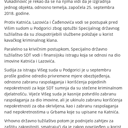
Vukadinović je rekao da se na njima vidi da je izgradnja
jednog objekta, odnosno temelja, započela 25. septembra
2018. godine.
Protiv Katnića, Lazovića i Čađenovića vodi se postupak pred
Višim sudom u Podgorici zbog optužbi Specijalnog državnog
tužilaštva da su zloupotrijebili službene položaje u korist
kavačkog kriminalnog klana.
Paralelno sa krivičnim postupkom, Specijalno državno
tužilaštvo SDT vodi i finansijsku istragu koja se odnosi na dio
imovine Katnića i Lazovića.
Sudija za istragu Višeg suda u Podgorici je u septembru
prošle godine odredio privremene mjere obezbjeđenja,
odnosno zabranu raspolaganja i korišćenja pojedinih
nepokretnosti za koje SDT sumnja da su stečene kriminalnom
djelatnošću. Vijeće Višeg suda je kasnije potvrdilo zabranu
raspolaganja za dio imovine, ali je ukinulo zabranu korišćenja
nepokretnosti za oba okrivljena, kao i zabranu raspolaganja
nad nepokretnostima u Grbama koje su upisane na Katnića.
Vrhovno državno tužilaštvo potom je podnijelo zahtjev za
zaštitu zakonitosti, smatrajući da je zakon povrijeđen u korist