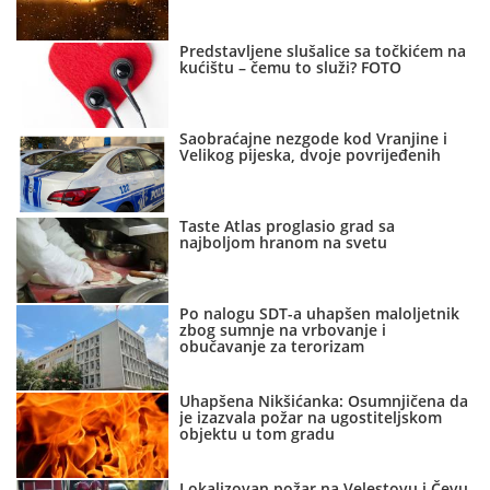
Predstavljene slušalice sa točkićem na
kućištu – čemu to služi? FOTO
Saobraćajne nezgode kod Vranjine i
Velikog pijeska, dvoje povrijeđenih
Taste Atlas proglasio grad sa
najboljom hranom na svetu
Po nalogu SDT-a uhapšen maloljetnik
zbog sumnje na vrbovanje i
obučavanje za terorizam
Uhapšena Nikšićanka: Osumnjičena da
je izazvala požar na ugostiteljskom
objektu u tom gradu
Lokalizovan požar na Velestovu i Čevu,