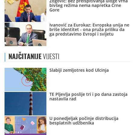
Zogović: Bez preispitivanja uloge vrha
bivšeg režima nema napretka Crne
Gore
Ivanović za Eurokaz: Evropska unija ne
briše identitet - ona pruža priliku da
ga predstavimo Evropi i svijetu
NAJČITANIJE
VIJESTI
Slabiji zemljotres kod Ulcinja
TE Pljevlja poslije tri i po dana zastoja
nastavila rad
U ponedjeljak počinje distribucija
besplatnih udžbenika