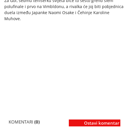
Za Gof, sedmu teniserku svijeta biće to šesto grend slem
polufinale i prvo na Vimbldonu, a rivalka će joj biti pobjednica
duela između Japanke Naomi Osake i Čehinje Karoline
Muhove.
KOMENTARI
(0)
Ostavi komentar