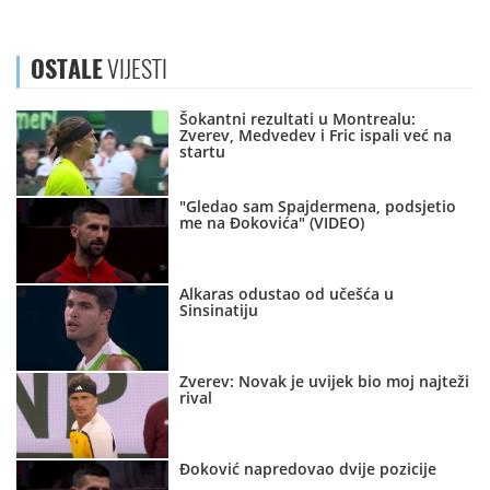
OSTALE
VIJESTI
Šokantni rezultati u Montrealu:
Zverev, Medvedev i Fric ispali već na
startu
"Gledao sam Spajdermena, podsjetio
me na Đokovića" (VIDEO)
Alkaras odustao od učešća u
Sinsinatiju
Zverev: Novak je uvijek bio moj najteži
rival
Đoković napredovao dvije pozicije