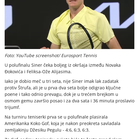
Foto: YouTube screenshot/ Eurosport Tennis
U polufinalu Siner čeka boljeg iz okršaja između Novaka
Đokovića i Feliksa-Ože Alijasima.
Iako je dobio meč u tri seta, nije Siner imak lak zadatak
protiv Štrufa, ali je u prva dva seta bolje odigrao ključne
poene i tako odnio prevagu, dok je u trećem brejkom u
osmom gemu završio posao i za dva sata i 36 minuta proslavio
trijumf.
Na turniru teniserki prva se u polufinale plasirala
Amerikanka Koko Gof, koja je nakon preokreta savladala
zemljakinju Džesiku Pegulu - 4:6, 6:3, 6:3.