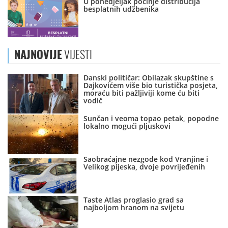
U ponedjeljak počinje distribucija
besplatnih udžbenika
NAJNOVIJE
VIJESTI
Danski političar: Obilazak skupštine s
Dajkovićem više bio turistička posjeta,
moraću biti pažljiviji kome ću biti
vodič
Sunčan i veoma topao petak, popodne
lokalno mogući pljuskovi
Saobraćajne nezgode kod Vranjine i
Velikog pijeska, dvoje povrijeđenih
Taste Atlas proglasio grad sa
najboljom hranom na svijetu