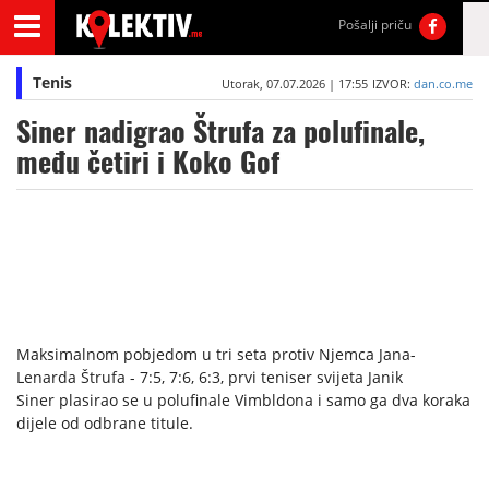
Pošalji priču
Tenis
Utorak, 07.07.2026 | 17:55
IZVOR:
dan.co.me
Siner nadigrao Štrufa za polufinale,
među četiri i Koko Gof
Maksimalnom pobjedom u tri seta protiv Njemca Jana-
Lenarda Štrufa - 7:5, 7:6, 6:3, prvi teniser svijeta Janik
Siner plasirao se u polufinale Vimbldona i samo ga dva koraka
dijele od odbrane titule.