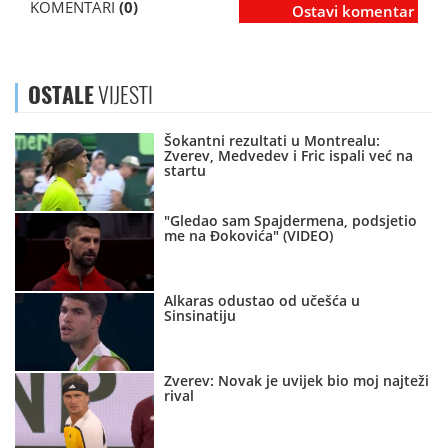
KOMENTARI
(0)
Ostavi komentar
OSTALE
VIJESTI
Šokantni rezultati u Montrealu:
Zverev, Medvedev i Fric ispali već na
startu
"Gledao sam Spajdermena, podsjetio
me na Đokovića" (VIDEO)
Alkaras odustao od učešća u
Sinsinatiju
Zverev: Novak je uvijek bio moj najteži
rival