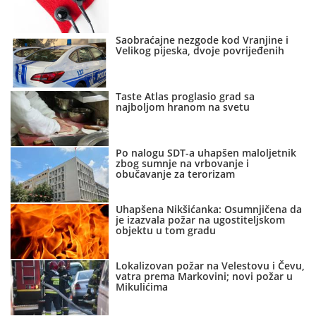
Saobraćajne nezgode kod Vranjine i
Velikog pijeska, dvoje povrijeđenih
Taste Atlas proglasio grad sa
najboljom hranom na svetu
Po nalogu SDT-a uhapšen maloljetnik
zbog sumnje na vrbovanje i
obučavanje za terorizam
Uhapšena Nikšićanka: Osumnjičena da
je izazvala požar na ugostiteljskom
objektu u tom gradu
Lokalizovan požar na Velestovu i Čevu,
vatra prema Markovini; novi požar u
Mikulićima