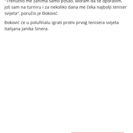
"Trenutno me zanima samo posao. Moram da se oporavim,
još sam na turniru i za nekoliko dana me čeka najbolji teniser
svijeta", poručio je Đoković.
Đoković će u polufinalu igrati protiv prvog tenisera svijeta
Italijana Janika Sinera.