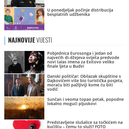
U ponedjeljak počinje distribucija
besplatnih udžbenika
NAJNOVIJE
VIJESTI
Pobjednica Eurosonga i jedan od
najvećih di-džejeva svijeta predvode
novi talas imena za Exitovo veliko
finale ljeta u Budvi
Danski političar: Obilazak skupštine s
Dajkovićem više bio turistička posjeta,
moraću biti pažljiviji kome ću biti
vodič
Sunčan i veoma topao petak, popodne
lokalno mogući pljuskovi
Predstavljene slušalice sa točkićem na
kućištu – čemu to služi? FOTO