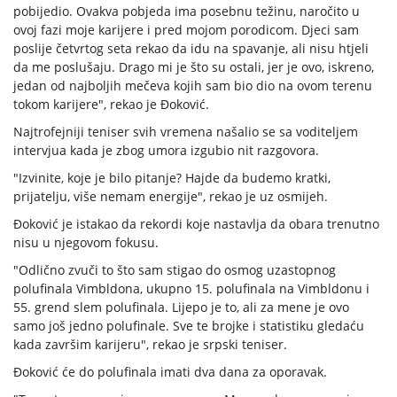
pobijedio. Ovakva pobjeda ima posebnu težinu, naročito u
ovoj fazi moje karijere i pred mojom porodicom. Djeci sam
poslije četvrtog seta rekao da idu na spavanje, ali nisu htjeli
da me poslušaju. Drago mi je što su ostali, jer je ovo, iskreno,
jedan od najboljih mečeva kojih sam bio dio na ovom terenu
tokom karijere", rekao je Đoković.
Najtrofejniji teniser svih vremena našalio se sa voditeljem
intervjua kada je zbog umora izgubio nit razgovora.
"Izvinite, koje je bilo pitanje? Hajde da budemo kratki,
prijatelju, više nemam energije", rekao je uz osmijeh.
Đoković je istakao da rekordi koje nastavlja da obara trenutno
nisu u njegovom fokusu.
"Odlično zvuči to što sam stigao do osmog uzastopnog
polufinala Vimbldona, ukupno 15. polufinala na Vimbldonu i
55. grend slem polufinala. Lijepo je to, ali za mene je ovo
samo još jedno polufinale. Sve te brojke i statistiku gledaću
kada završim karijeru", rekao je srpski teniser.
Đoković će do polufinala imati dva dana za oporavak.