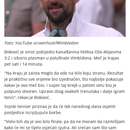
Foto: YouTube screenhsot/Wimbledon
Đoković je sinoć pobijedio Kanađanina Feliksa Ože-Alijasima
3:2 i izborio plasman u polufinale Vimbldona. Meč je trajao
pet sati i 14 minuta.
"Na kraju je zaista moglo da ode na bilo koju stranu. Rezultat
je praktično sve vrijeme bio izjednačen, što najbolje pokazuje
kakav je ovo meč bio. I super taj-brejk u petom setu bio je
potpuno otvoren. Upravo zbog ovakvih trenutaka i dalje igram
tenis", rekao je Đoković.
Srpski teniser priznao je da će tek narednog dana osjetiti
posljedice iscrpljujuće borbe.
"Volio bih da je ovo bilo finale, pa da ne moram da razmišljam
kako će mi se tijelo osjećati sjutra. Ali srećan sam što sam