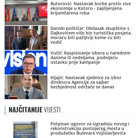
Butorović: Nastavak borbe protiv sive
ekonomije u Kotoru - zaplijenjena
krijumčarena roba
Danski političar: Obilazak skupštine s
Dajkovićem više bio turistička posjeta,
moraću biti pažljiviji kome ću biti
vodič
Vučić: Raspisivanje izbora u narednim
danima ili nedeljama, podnijeću
ostavku prije kampanje
Kljajić: Nastavak sjednice za izbor
direktora Agencije za sajber
bezbjednost održaće se danas
NAJČITANIJE
VIJESTI
Potpisan ugovor za izgradnju novog i
rekonstrukciju postojećeg mosta u
produžetku Bulevara Vojislavljevića