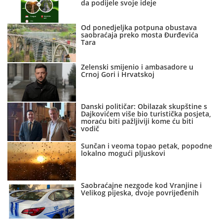
da podijele svoje ideje
Od ponedjeljka potpuna obustava
saobraćaja preko mosta Đurđevića
Tara
Zelenski smijenio i ambasadore u
Crnoj Gori i Hrvatskoj
Danski političar: Obilazak skupštine s
Dajkovićem više bio turistička posjeta,
moraću biti pažljiviji kome ću biti
vodič
Sunčan i veoma topao petak, popodne
lokalno mogući pljuskovi
Saobraćajne nezgode kod Vranjine i
Velikog pijeska, dvoje povrijeđenih