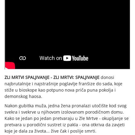
ZLI MRTVI SPALJIVANJE - ZLI MRTVI: SPALJIVANJE
donosi
najbrutalnije i najstrašnije poglavlje franšize do sada, koje
stiže u bioskope kao potpuno nova priča puna pokolja i
demonskog haosa.
Nakon gubitka muža, jedna žena pronalazi utočište kod svog
svekra i svekrve u njihovom izolovanom porodičnom domu.
Kako se jedan po jedan pretvaraju u Zle Mrtve - okupljanje se
pretvara u porodični sustret iz pakla - ona otkriva da zavjeti
koje je dala za života... žive čak i poslije smrti.