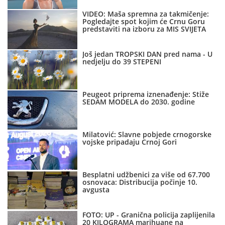
VIDEO: Maša spremna za takmičenje:
Pogledajte spot kojim će Crnu Goru
predstaviti na izboru za MIS SVIJETA
Još jedan TROPSKI DAN pred nama - U
nedjelju do 39 STEPENI
Peugeot priprema iznenađenje: Stiže
SEDAM MODELA do 2030. godine
Milatović: Slavne pobjede crnogorske
vojske pripadaju Crnoj Gori
Besplatni udžbenici za više od 67.700
osnovaca: Distribucija počinje 10.
avgusta
FOTO: UP - Granična policija zaplijenila
20 KILOGRAMA marihuane na