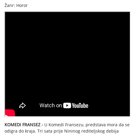
Žanr: Horor
KOMEDI FRANSEZ -
U Komedi Fransezu, predstava mora da se
odigra do kraja. Tri sata prije Nininog rediteljskog debija