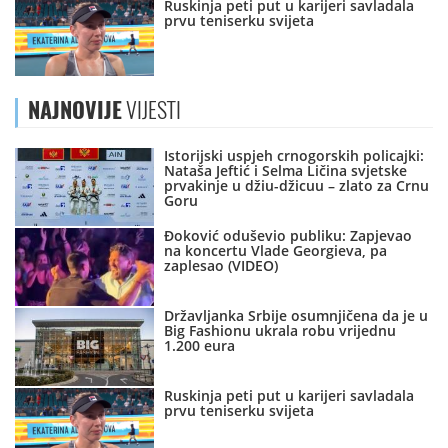
Ruskinja peti put u karijeri savladala
prvu teniserku svijeta
NAJNOVIJE
VIJESTI
Istorijski uspjeh crnogorskih policajki:
Nataša Jeftić i Selma Ličina svjetske
prvakinje u džiu-džicuu – zlato za Crnu
Goru
Đoković oduševio publiku: Zapjevao
na koncertu Vlade Georgieva, pa
zaplesao (VIDEO)
Državljanka Srbije osumnjičena da je u
Big Fashionu ukrala robu vrijednu
1.200 eura
Ruskinja peti put u karijeri savladala
prvu teniserku svijeta