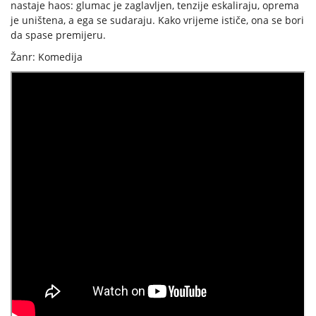
nastaje haos: glumac je zaglavljen, tenzije eskaliraju, oprema
je uništena, a ega se sudaraju. Kako vrijeme ističe, ona se bori
da spase premijeru.
Žanr: Komedija