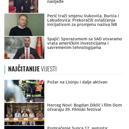
nasljeđe
Perić traži smjenu Vukovića, Đurića i
Labudovića: Prekoračili ovlašćenja
inicijativom za promjenu naziva NB
Spajić: Sporazumom sa SAD otvaramo
vrata američkim investicijama i
savremenim tehnologijama
NAJČITANIJE
VIJESTI
Požar na Lisinju i dalje aktivan
Herceg Novi: Bogdan Diklić i film Dom
otvaraju 39. Filmski festival
Pomračenje Sunca 12. avgusta: