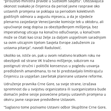
“prisustvo ministra pravde u Sudskom savjetu”. Otežavajuća
okonost svakako je činjenica da period javne rasprave oko
ustavnih promjena se poklapa sa periodom kolektivnih
godišnjih odmora u avgustu mjesecu, a da je sljedeće
plenarno zasjedanje Venecijanske komisije tek u oktobru, ali
upućivanje ovog dopisa za obezbjeđenjem mišljenja, bez
imperativnog uticaja na konačno odlučivanje, u konačnom
može se čitati kao izraz želje za daljom uspješnom saradnjom
sa ovim uticajnim tijelom Savjeta Evrope zaduženim za
ustavna pitanja”, navodi Radulović.
Ukoliko se, ističe on, pak u ovom relativno kratkom roku ne
obezbjedi od strane VK traženo mišljenje, sobzirom na
postignuti stručni i politički konsenzus u pogledu usvanja
predloženih amandmana, to ne bi predstavljalo limitirajuću
činjenicu za uspješan završetak planirane ustavne reforme.
Udruženje pravnika Crne Gore, sa svoje strane, izražava
spremnost da u svojstvu organizatora ili suorganizatora bude
domaćin jedne sesije posvećene pitanju ustavnih promjena u
okviru javne rasprave predviđene Ustavom.
“Saglasno tome pozivamo Ustavni odbor Skupštine Crne Gore,