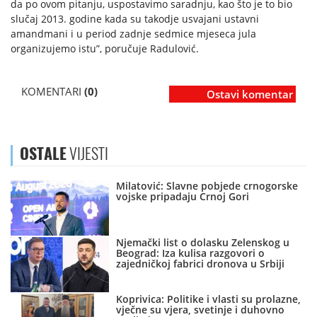
da po ovom pitanju, uspostavimo saradnju, kao što je to bio
slučaj 2013. godine kada su takodje usvajani ustavni
amandmani i u period zadnje sedmice mjeseca jula
organizujemo istu”, poručuje Radulović.
KOMENTARI
(0)
Ostavi komentar
OSTALE
VIJESTI
Milatović: Slavne pobjede crnogorske
vojske pripadaju Crnoj Gori
Njemački list o dolasku Zelenskog u
Beograd: Iza kulisa razgovori o
zajedničkoj fabrici dronova u Srbiji
Koprivica: Politike i vlasti su prolazne,
vječne su vjera, svetinje i duhovno