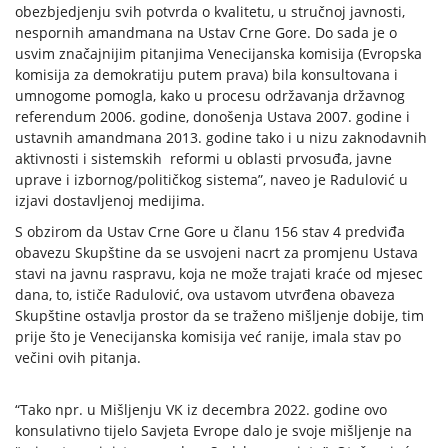
obezbjedjenju svih potvrda o kvalitetu, u stručnoj javnosti,
nespornih amandmana na Ustav Crne Gore. Do sada je o
usvim značajnijim pitanjima Venecijanska komisija (Evropska
komisija za demokratiju putem prava) bila konsultovana i
umnogome pomogla, kako u procesu održavanja državnog
referendum 2006. godine, donošenja Ustava 2007. godine i
ustavnih amandmana 2013. godine tako i u nizu zaknodavnih
aktivnosti i sistemskih reformi u oblasti prvosuđa, javne
uprave i izbornog/političkog sistema”, naveo je Radulović u
izjavi dostavljenoj medijima.
S obzirom da Ustav Crne Gore u članu 156 stav 4 predviđa
obavezu Skupštine da se usvojeni nacrt za promjenu Ustava
stavi na javnu raspravu, koja ne može trajati kraće od mjesec
dana, to, ističe Radulović, ova ustavom utvrđena obaveza
Skupštine ostavlja prostor da se traženo mišljenje dobije, tim
prije što je Venecijanska komisija već ranije, imala stav po
večini ovih pitanja.
“Tako npr. u Mišljenju VK iz decembra 2022. godine ovo
konsulativno tijelo Savjeta Evrope dalo je svoje mišljenje na