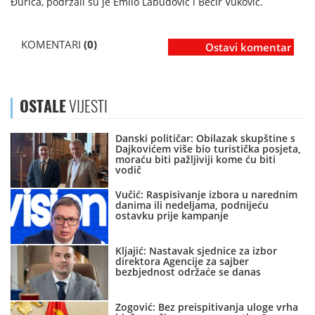
Đurića, podržali su je Emilo Labudović i Bećir Vuković.
KOMENTARI
(0)
Ostavi komentar
OSTALE
VIJESTI
Danski političar: Obilazak skupštine s
Dajkovićem više bio turistička posjeta,
moraću biti pažljiviji kome ću biti
vodič
Vučić: Raspisivanje izbora u narednim
danima ili nedeljama, podnijeću
ostavku prije kampanje
Kljajić: Nastavak sjednice za izbor
direktora Agencije za sajber
bezbjednost održaće se danas
Zogović: Bez preispitivanja uloge vrha