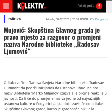
Pošalji priču
Politika
Srijeda, 08.07.2026 | 20:31
IZVOR:
RTV Podgorica
Mujović: Skupština Glavnog grada je
pravo mjesto za razgovor o promjeni
naziva Narodne biblioteke „Radosav
Ljumović“
Odluka većine članova Savjeta Narodne biblioteke “Radosav
Ljumović” da podrži inicijativu da ustanova ubuduće nosi
naziv Biblioteka “Marko Miljanov” izazvala je brojne reakcije u
javnosti. Da li će do promjene naziva jedne od najvažnijih
ustanova kulture u Podgorici zaista doći, zavisiće od odluke
Skupštine Glavnog grada, kazao je gradonačelnik Saša