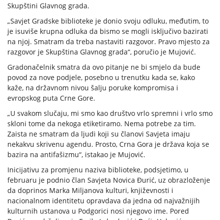
Skupštini Glavnog grada.
„Savjet Gradske biblioteke je donio svoju odluku, međutim, to
je isuviše krupna odluka da bismo se mogli isključivo bazirati
na njoj. Smatram da treba nastaviti razgovor. Pravo mjesto za
razgovor je Skupština Glavnog grada“, poručio je Mujović.
Gradonačelnik smatra da ovo pitanje ne bi smjelo da bude
povod za nove podjele, posebno u trenutku kada se, kako
kaže, na državnom nivou šalju poruke kompromisa i
evropskog puta Crne Gore.
„U svakom slučaju, mi smo kao društvo vrlo spremni i vrlo smo
skloni tome da nekoga etiketiramo. Nema potrebe za tim.
Zaista ne smatram da ljudi koji su članovi Savjeta imaju
nekakvu skrivenu agendu. Prosto, Crna Gora je država koja se
bazira na antifašizmu“, istakao je Mujović.
Inicijativu za promjenu naziva biblioteke, podsjetimo, u
februaru je podnio član Savjeta Novica Đurić, uz obrazloženje
da doprinos Marka Miljanova kulturi, književnosti i
nacionalnom identitetu opravdava da jedna od najvažnijih
kulturnih ustanova u Podgorici nosi njegovo ime. Pored