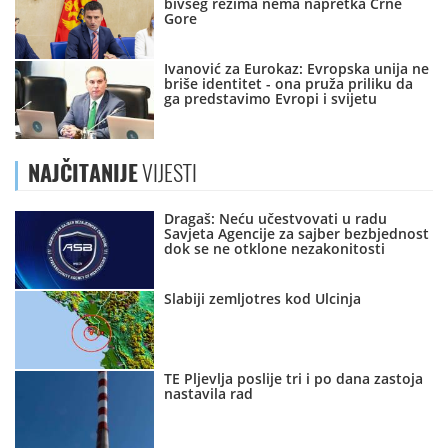
bivšeg režima nema napretka Crne
Gore
Ivanović za Eurokaz: Evropska unija ne
briše identitet - ona pruža priliku da
ga predstavimo Evropi i svijetu
NAJČITANIJE
VIJESTI
Dragaš: Neću učestvovati u radu
Savjeta Agencije za sajber bezbjednost
dok se ne otklone nezakonitosti
Slabiji zemljotres kod Ulcinja
TE Pljevlja poslije tri i po dana zastoja
nastavila rad