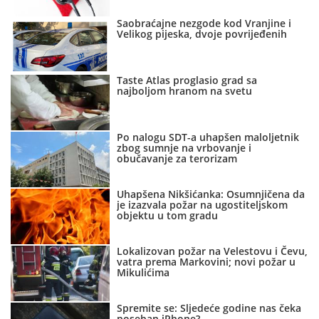
Saobraćajne nezgode kod Vranjine i
Velikog pijeska, dvoje povrijeđenih
Taste Atlas proglasio grad sa
najboljom hranom na svetu
Po nalogu SDT-a uhapšen maloljetnik
zbog sumnje na vrbovanje i
obučavanje za terorizam
Uhapšena Nikšićanka: Osumnjičena da
je izazvala požar na ugostiteljskom
objektu u tom gradu
Lokalizovan požar na Velestovu i Čevu,
vatra prema Markovini; novi požar u
Mikulićima
Spremite se: Sljedeće godine nas čeka
poseban iPhone?