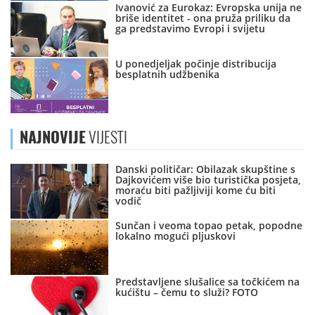
Ivanović za Eurokaz: Evropska unija ne
briše identitet - ona pruža priliku da
ga predstavimo Evropi i svijetu
U ponedjeljak počinje distribucija
besplatnih udžbenika
NAJNOVIJE
VIJESTI
Danski političar: Obilazak skupštine s
Dajkovićem više bio turistička posjeta,
moraću biti pažljiviji kome ću biti
vodič
Sunčan i veoma topao petak, popodne
lokalno mogući pljuskovi
Predstavljene slušalice sa točkićem na
kućištu – čemu to služi? FOTO