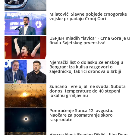
Milatović: Slavne pobjede crnogorske
vojske pripadaju Crnoj Gori
USPJEH mladih "lavica" - Crna Gora je u
finalu Svjetskog prvenstva!
Njemački list o dolasku Zelenskog u
Beograd: Iza kulisa razgovori o
zajedničkoj fabrici dronova u Srbiji
Sunčano i vrelo, ali ne svuda: Subota
donosi temperature do 40 stepeni i
lokalnu grmljavinu
Pomračenje Sunca 12. avgusta:
Naočare za posmatranje skoro
rasprodate
Herceg Novi: Bogdan Diklić i film Dom