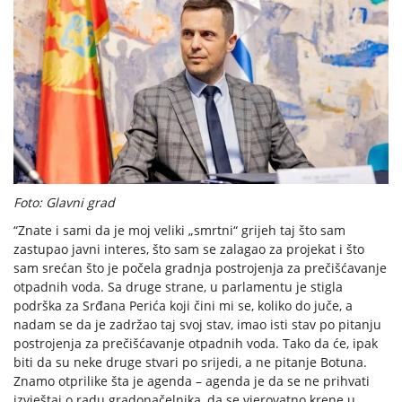
Foto: Glavni grad
“Znate i sami da je moj veliki „smrtni“ grijeh taj što sam
zastupao javni interes, što sam se zalagao za projekat i što
sam srećan što je počela gradnja postrojenja za prečišćavanje
otpadnih voda. Sa druge strane, u parlamentu je stigla
podrška za Srđana Perića koji čini mi se, koliko do juče, a
nadam se da je zadržao taj svoj stav, imao isti stav po pitanju
postrojenja za prečišćavanje otpadnih voda. Tako da će, ipak
biti da su neke druge stvari po srijedi, a ne pitanje Botuna.
Znamo otprilike šta je agenda – agenda je da se ne prihvati
izvještaj o radu gradonačelnika, da se vjerovatno krene u