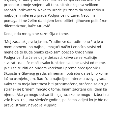
proceduru moje smjene, ali te su sitnice koje sa velikom
radošću prihvatam. Neka to urade jer znam da sam radio u
najboljem interesu grada Podgorice i države. Neću im
pomagati i ne želim da dajem kredibilitet njihovom političkom
dilentatizmu”, kaže Mujović.
Dodaje da mnogo ne razmišlja o tome.
“Moj zadatak je vrlo jasan. Trudim se da radim ono što je u
mom domenu na najbolji mogući način i ono što zavisi od
mene da to bude onako kako sam obećao građanima
Podgorice. Šta će se dalje dešavati, kakve će se koalicije
stvarati, da li će moći ovako funkcionisati, ne zavisi od mene.
Ja ću se truditi da budem korektan i prema predsjedniku
Skupštine Glavnog grada, ali nemam potrebu da se bilo kome
lažno osmjehujem. Radiću u najboljem interesu ovoga grada.
Kako će ta moja koretnost biti protumačena, vraćena sa druge
strane- ne brinem mnogo o tome. Imam zacrtani cilj, idem ka
njemu. Ako ga mogu ostvariti – sjajno, ako ne mogu – izbori su
vrlo brzo, 13. juna sledeće godine, pa ćemo vidjeti ko je bio na
pravoj strani”, naveo je Mujović.