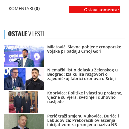
KOMENTARI
(0)
Ostavi komentar
OSTALE
VIJESTI
Milatović: Slavne pobjede crnogorske
vojske pripadaju Crnoj Gori
Njemački list o dolasku Zelenskog u
Beograd: Iza kulisa razgovori o
zajedničkoj fabrici dronova u Srbiji
Koprivica: Politike i vlasti su prolazne,
vječne su vjera, svetinje i duhovno
nasljeđe
Perić traži smjenu Vukovića, Đurića i
Labudovića: Prekoračili ovlašćenja
inicijativom za promjenu naziva NB