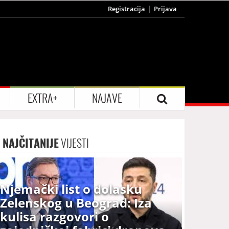
Registracija
Prijava
EXTRA+
NAJAVE
NAJČITANIJE
VIJESTI
Njemački list o dolasku
Zelenskog u Beograd: Iza
kulisa razgovori o