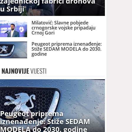
zajedničkoj fabrici dronova
u Srbiji
Milatović: Slavne pobjede
crnogorske vojske pripadaju
Crnoj Gori
Peugeot priprema iznenađenje:
Stiže SEDAM MODELA do 2030.
godine
NAJNOVIJE
VIJESTI
Peugeot priprema
iznenađenje: Stiže SEDAM
MODELA do 2030. godine