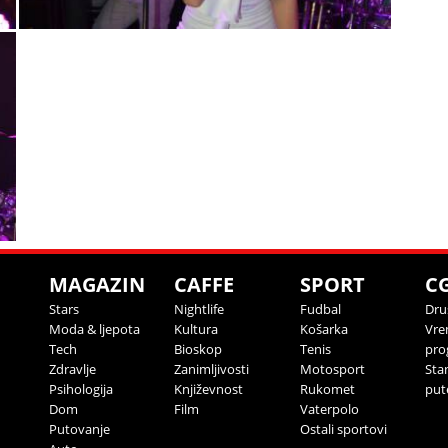
MAGAZIN
CAFFE
SPORT
C
Stars
Nightlife
Fudbal
Dru
Moda & ljepota
Kultura
Košarka
Vre
Tech
Bioskop
Tenis
pro
Zdravlje
Zanimljivosti
Motosport
Sta
Psihologija
Književnost
Rukomet
put
Dom
Film
Vaterpolo
Putovanje
Ostali sportovi