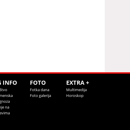
G INFO
FOTO
EXTRA +
štvo
Fotka dana
Multimedija
menska
Foto galerija
Horoskop
gnoza
nje na
evima