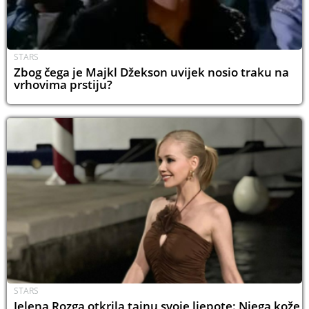
STARS
Zbog čega je Majkl Džekson uvijek nosio traku na
vrhovima prstiju?
STARS
Jelena Rozga otkrila tajnu svoje ljepote: Njega kože