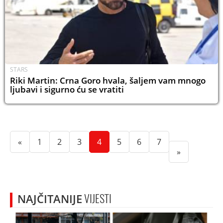
STARS
Riki Martin: Crna Goro hvala, šaljem vam mnogo
ljubavi i sigurno ću se vratiti
(current)
(current)
(current)
(current)
(current)
(current)
(current)
«
1
2
3
4
5
6
7
»
NAJČITANIJE
VIJESTI