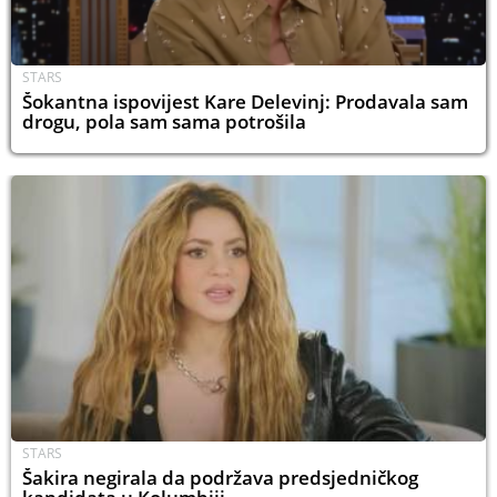
STARS
Šokantna ispovijest Kare Delevinj: Prodavala sam
drogu, pola sam sama potrošila
STARS
Šakira negirala da podržava predsjedničkog