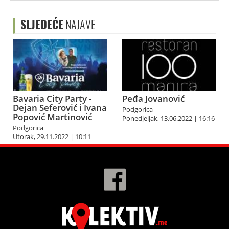
SLJEDEĆE
NAJAVE
Bavaria City Party -
Peđa Jovanović
Dejan Seferović i Ivana
Podgorica
Popović Martinović
Ponedjeljak, 13.06.2022 | 16:16
Podgorica
Utorak, 29.11.2022 | 10:11