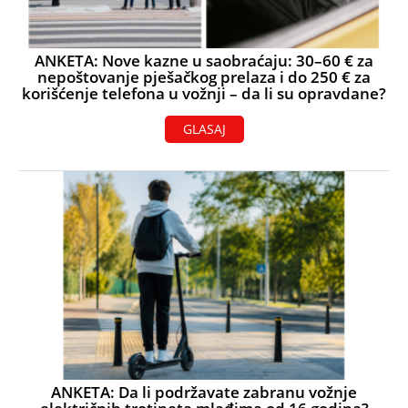
ANKETA: Nove kazne u saobraćaju: 30–60 € za
nepoštovanje pješačkog prelaza i do 250 € za
korišćenje telefona u vožnji – da li su opravdane?
GLASAJ
ANKETA: Da li podržavate zabranu vožnje