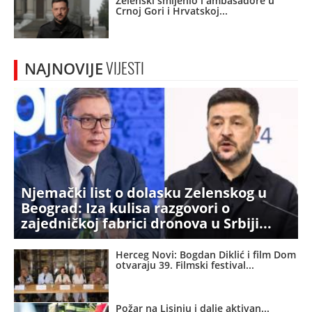
Zelenski smijenio i ambasadore u
Crnoj Gori i Hrvatskoj
NAJNOVIJE
VIJESTI
Njemački list o dolasku Zelenskog u
Beograd: Iza kulisa razgovori o
zajedničkoj fabrici dronova u Srbiji
Herceg Novi: Bogdan Diklić i film Dom
otvaraju 39. Filmski festival
Požar na Lisinju i dalje aktivan