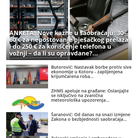
ANKETA: Nove kazne u saobraćaju: 30–
60 € za nepoštovanje pješačkog prelaza
i do 250 € za korišćenje telefona u
vožnji – da li su opravdane?
Butorović: Nastavak borbe protiv sive
ekonomije u Kotoru - zaplijenjena
krijumčarena roba
ZHMS apeluje na građane: Oslanjajte
se isključivo na zvanična
meteorološka upozorenja
Šaranović: Od danas na snazi izmjene
Zakona o bezbjednosti saobraćaja