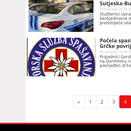
Sutjeska-Bu
nadzor šire
Ponedjeljak, 03.08.2
Službenici Upra
bezbjednosne m
predstojeće uta
između FK „Sutj
Gradskom stadio
Počela spas
Grčke povri
Ponedjeljak, 03.08.2
Pripadnici Gors
na Durmitoru, n
povrijeđen drža
(current)
(current)
(curren
(c
«
1
2
3
4