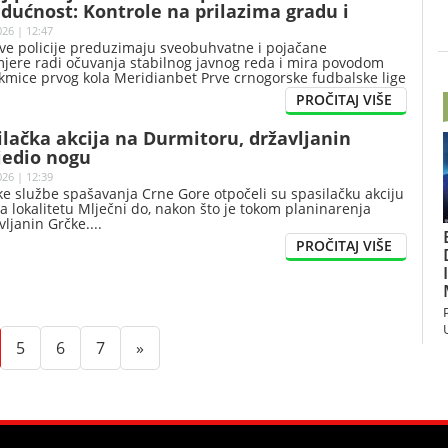
dućnost: Kontrole na prilazima gradu i
g područja dronovima
026 | 12:47
ve policije preduzimaju sveobuhvatne i pojačane
jere radi očuvanja stabilnog javnog reda i mira povodom
kmice prvog kola Meridianbet Prve crnogorske fudbalske lige
eska“ i FK „Budućnost“, koja će biti odigrana večeras na
nu u Nikšiću, sa početkom u 20 časova.
ilačka akcija na Durmitoru, državljanin
jedio nogu
026 | 12:39
ke službe spašavanja Crne Gore otpočeli su spasilačku akciju
a lokalitetu Mlječni do, nakon što je tokom planinarenja
vljanin Grčke.
t)
urrent)
(current)
(current)
(current)
5
6
7
»