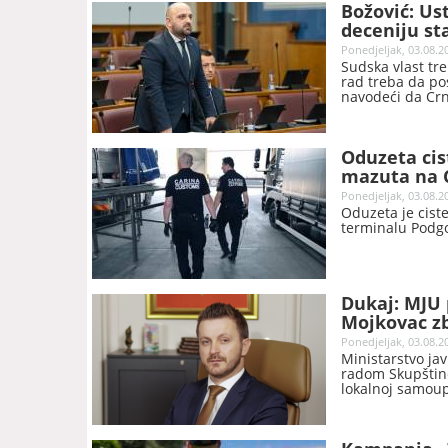
Božović: U
deceniju st
Ponedjeljak, 03.08.2
Sudska vlast tre
rad treba da po
navodeći da Cr
stare preporuke
Oduzeta cis
mazuta na 
Ponedjeljak, 03.08.2
Oduzeta je cist
terminalu Podgo
Dukaj: MJU 
Mojkovac z
Ponedjeljak, 03.08.2
Ministarstvo j
radom Skupštin
lokalnoj samou
opštine, saopšt