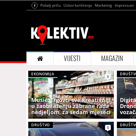
Pošalji priču
Uslovi korišćenja
Marketing
Impressum
VIJESTI
MAGAZIN
EKONOMIJA
DRUŠTV
0
Musić: Trgovci sve kreativniji
Digit
u zaobilaženju zabrane rada
Drono
nedjeljom, za sedam mjeseci
vozač
zatvoreno 177 objekata
koriš
DRUŠTVO
DRUŠTV
0