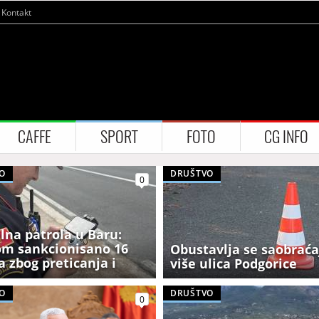
Kontakt
CAFFE
SPORT
FOTO
CG INFO
O
DRUŠTVO
0
alna patrola u Baru:
m sankcionisano 16
Obustavlja se saobraća
a zbog preticanja i
više ulica Podgorice
ćenja telefona
O
DRUŠTVO
0