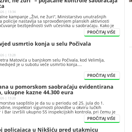
ivi, ne žuri“ – pojačane kontrole saobraćaja
ta
026 | 13:34
alne kampanje „Živi, ne žuri“, Ministarstvo unutrašnjih
a policije nastavlja sa sprovođenjem planskih aktivnosti
čuvanje bezbjednosti svih učesnika u saobraćaju. Kako je
-a, tokom 3. i 4. avgusta 2026. godine, policijski službenici
pojačane kontrole na magistralnim, regionalnim i lokalnim
a širom Crne Gore, sa posebnim akcentom na dionice sa
vjed usmrtio konja u selu Počivala
zitetom saobraćaja i turističkim opterećenjem.
026 | 13:28
etra Matovića u banjskom selu Počivala, kod Velimlja,
 medvjed je u subotu veče usmrtio konja.
ana u pomorskom saobraćaju evidentirana
a, ukupne kazne 44.300 eura
026 | 13:20
morstva saopštilo je da su u periodu od 25. jula do 1.
dine, inspektori sigurnosti plovidbe u okviru lučkih
 i Bar izvršili ukupno 55 inspekcijskih kontrola, pri čemu je
šajna naloga, evidentirano 35 prekršaja, a izrečene novčane
m iznosu od 44.300 eura.
j policajaca u Nikšiću pred utakmicu