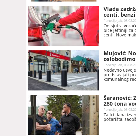
Vlada zadrž
centi, benzi
Ponedjeljak, 03.08.2
Od sjutra vozač
biće jeftiniji z
centi. Nove mak
saopšteno je iz 
Mujović: No
oslobodimo 
Ponedjeljak, 03.08.2
Nedavno usvoje
predstavljati p
komunalnog red
oslobađamo plas
Podgorice, prof.
Šaranović: 
280 tona vo
Ponedjeljak, 03.08.2
Za tri dana izv
požarišta, saopš