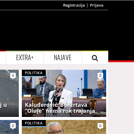
Registracija
Prijava
EXTRA+
NAJAVE
POLITIKA
0
0
j u
Kaluđerović: Bol žrtava
“Oluje” nema rok trajanja
POLITIKA
0
0