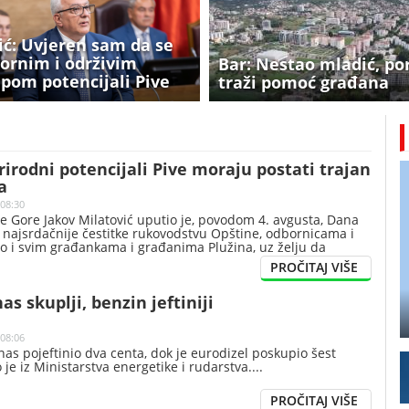
ć: Uvjeren sam da se
ornim i održivim
Bar: Nestao mladić, po
upom potencijali Pive
traži pomoć građana
još bolje valorizovati
rirodni potencijali Pive moraju postati trajan
a
 08:30
e Gore Jakov Milatović uputio je, povodom 4. avgusta, Dana
, najsrdačnije čestitke rukovodstvu Opštine, odbornicama i
o i svim građankama i građanima Plužina, uz želju da
lježavanje praznika bude prekretnica za nove razvojne
 zajednice.
as skuplji, benzin jeftiniji
 08:06
nas pojeftinio dva centa, dok je eurodizel poskupio šest
 je iz Ministarstva energetike i rudarstva.