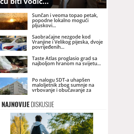
ću biti vodič
Sunčan i veoma topao petak,
popodne lokalno mogući
pljuskovi
Saobraćajne nezgode kod
Vranjine i Velikog pijeska, dvoje
povrijeđenih
Taste Atlas proglasio grad sa
najboljom hranom na svijetu
Po nalogu SDT-a uhapšen
maloljetnik zbog sumnje na
vrbovanje i obučavanje za
terorizam
NAJNOVIJE
DISKUSIJE