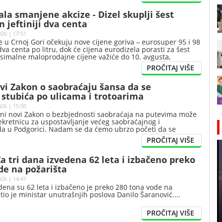
ala smanjene akcize - Dizel skuplji šest
n jeftiniji dva centa
026 | 17:51
e u Crnoj Gori očekuju nove cijene goriva – eurosuper 95 i 98
a dva centa po litru, dok će cijena eurodizela porasti za šest
simalne maloprodajne cijene važiće do 10. avgusta,
Ministarstva energetike i rudarstva.
vi Zakon o saobraćaju šansa da se
stubića po ulicama i trotoarima
026 | 15:00
ni novi Zakon o bezbjednosti saobraćaja na putevima može
rekretnicu za uspostavljanje većeg saobraćajnog i
a u Podgorici. Nadam se da ćemo ubrzo početi da se
tičnih stubića po našim ulicama, izjavio je gradonačelnik
 dr Saša Mujović.
Za tri dana izvedena 62 leta i izbačeno preko
de na požarišta
026 | 14:47
edena su 62 leta i izbačeno je preko 280 tona vode na
tio je ministar unutrašnjih poslova Danilo Šaranović.