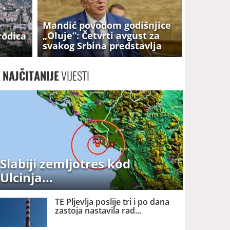
Mandić povodom godišnjice
„Oluje“: Četvrti avgust za
rodica
svakog Srbina predstavlja
datum bolne tišine
NAJČITANIJE
VIJESTI
Slabiji zemljotres kod
Ulcinja
TE Pljevlja poslije tri i po dana
zastoja nastavila rad