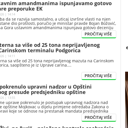
stavnim amandmanima ispunjavamo gotovo
are preporuke EK
026 | 14:14
ba da se razvija samostalno, a uticaj izvršne vlasti na njen
stane dio prošlosti, poručio je ministar pravde Bojan Božović,
na Gora ustavnim amandmanima ispunjava gotovo deceniju
 Evropske komisije.
terna sa više od 25 tona neprijavljenog
Carinskom terminalu Podgorica
026 | 14:11
erna sa više od 25 tona neprijavljenog mazuta na Carinskom
rica, saopšteno je iz Uprave carina.
pokrenulo upravni nadzor u Opštini
bog presude predsjedniku opštine
026 | 13:55
avne uprave pokrenulo je postupak upravnog nadzora nad
e opštine Mojkovac u dijelu primjene odredaba Zakona o
pravi koje se odnose na prestanak mandata predsjednika
io je ministar Maraš Dukaj.