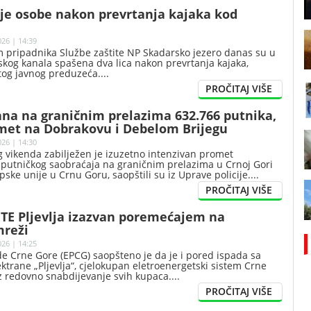
je osobe nakon prevrtanja kajaka kod
026 | 14:39
 pripadnika Službe zaštite NP Skadarsko jezero danas su u
skog kanala spašena dva lica nakon prevrtanja kajaka,
 tog javnog preduzeća.
dana na graničnim prelazima 632.766 putnika,
met na Dobrakovu i Debelom Brijegu
026 | 14:30
 vikenda zabilježen je izuzetno intenzivan promet
utničkog saobraćaja na graničnim prelazima u Crnoj Gori
pske unije u Crnu Goru, saopštili su iz Uprave policije.
 TE Pljevlja izazvan poremećajem na
mreži
026 | 14:25
ede Crne Gore (EPCG) saopšteno je da je i pored ispada sa
trane „Pljevlja“, cjelokupan eletroenergetski sistem Crne
z redovno snabdijevanje svih kupaca.