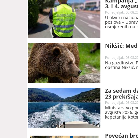
Kampanja „Ž
3. i 4. avgus
Ponedjeljak, 03.08.2
U okviru nacion
poslova – Uprav
usmjerenih na o
saopšteno iz MUP
će realizovati 
putnim pravcim
Nikšić: Med
povećanim inten
Ponedjeljak, 03.08.2
Na gazdinstvu P
opština Nikšić,
Za sedam d
23 prekršaj
Ponedjeljak, 03.08.2
Ministarstvo po
avgusta 2026. go
kapetanija Kotor
izdato 23 prekr
kazne u ukupno
Povećan bro