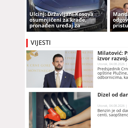
Ulcinj: Državljani Kosova
Mandi
osumnjičeni za krađe,
odgov
pronađen uređaj za
prist
neovlašćeno otključavanje
mogu 
vozila, više od 4.000 eura,
VIJESTI
oduzet Audi
Milatović: P
izvor razvoj
Utorak, 04.08.2026 |
Predsjednik Crn
opštine Plužine
odbornicima, ka
ovogodišnje obi
iskorake lokalne
Dizel od dan
Utorak, 04.08.2026 |
Benzin je od da
centi, saopšteno