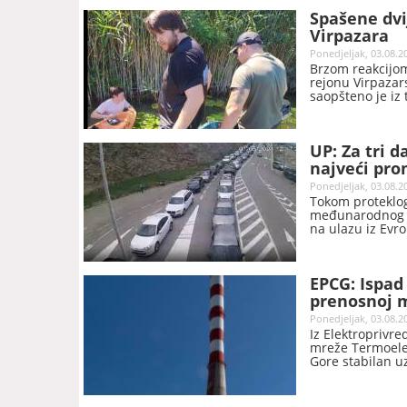
Spašene dvi
Virpazara
Ponedjeljak, 03.08.2
Brzom reakcijom
rejonu Virpazar
saopšteno je iz
UP: Za tri 
najveći pro
Ponedjeljak, 03.08.2
Tokom proteklog
međunarodnog p
na ulazu iz Evro
EPCG: Ispad
prenosnoj 
Ponedjeljak, 03.08.2
Iz Elektroprivr
mreže Termoelek
Gore stabilan u